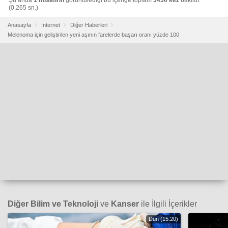
(0,265 sn.)
Anasayfa
Internet
Diğer Haberleri
Melenoma için geliştirilen yeni aşının farelerde başarı oranı yüzde 100
Diğer Bilim ve Teknoloji
ve
Kanser
ile İlgili İçerikler
Dün (15:20)