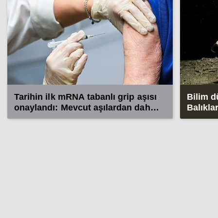
Tarihin ilk mRNA tabanlı grip aşısı
Bilim d
onaylandı: Mevcut aşılardan daha
Balıkla
güçlü
bulund