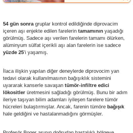
54 gün sonra
gruplar kontrol edildiğinde diprovacim
içeren aşı enjekte edilen farelerin
tamamının
yaşadığı
görülmüş. Sadece aşı verilen farelerin tamamı ölürken,
alüminyum sülfat içerikli aşı alan farelerin ise sadece
yüzde 25
’i yaşamış.
İlaca ilişkin yapılan diğer deneylerde diprovocim yan
tedavi olarak kullanılmasının bağışıklık sistemini
uyararak kanserle savaşan
tümör-infiltre edici
lökositler
üretmesini sağladığı görülmüş. Bunu bir adım
ileriye taşıyan bilim adamları iyileşen farelere tümör
hücreleri bulaştırmışlar. Ancak, farenin tümöre
bağışık
hale geldiğini ve hastalanmadığını görmüşler.
Profesör Boger aşının doğrudan hastalıklı bölgeye