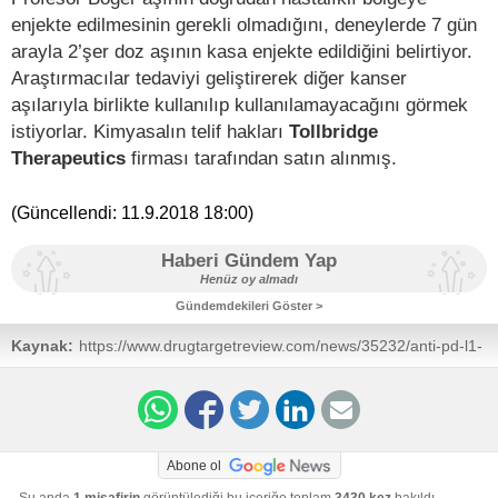
enjekte edilmesinin gerekli olmadığını, deneylerde 7 gün
arayla 2’şer doz aşının kasa enjekte edildiğini belirtiyor.
Araştırmacılar tedaviyi geliştirerek diğer kanser
aşılarıyla birlikte kullanılıp kullanılamayacağını görmek
istiyorlar. Kimyasalın telif hakları
Tollbridge
Therapeutics
firması tarafından satın alınmış.
(Güncellendi:
11.9.2018 18:00
)
Haberi Gündem Yap
Henüz oy almadı
Gündemdekileri Göster >
Kaynak:
https://www.drugtargetreview.com/news/35232/anti-pd-l1-
cancer-vaccine/
Abone ol
Şu anda
1 misafirin
görüntülediği bu içeriğe toplam
3430 kez
bakıldı.