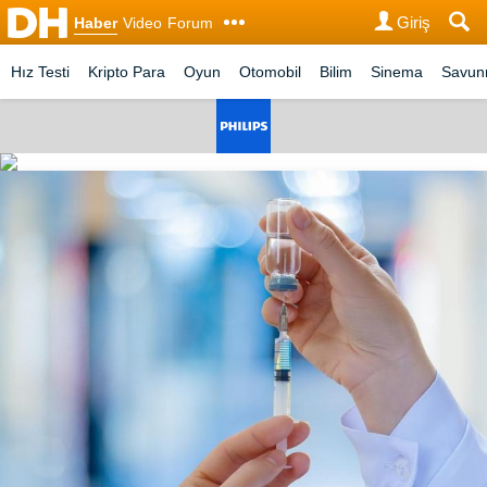
Giriş
Haber
Video
Forum
Hız Testi
Kripto Para
Oyun
Otomobil
Bilim
Sinema
Savu