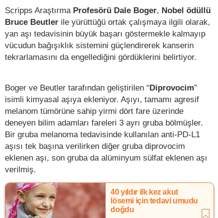
Scripps Araştırma
Profesörü Dale Boger
,
Nobel ödüllü
Bruce Beutler
ile yürüttüğü ortak çalışmaya ilgili olarak,
yan aşı tedavisinin büyük başarı göstermekle kalmayıp
vücudun bağışıklık sistemini güçlendirerek kanserin
tekrarlamasını da engellediğini gördüklerini belirtiyor.
Boger ve Beutler tarafından geliştirilen “
Diprovocim
”
isimli kimyasal aşıya ekleniyor. Aşıyı, tamamı agresif
melanom tümörüne sahip yirmi dört fare üzerinde
deneyen bilim adamları fareleri 3 ayrı gruba bölmüşler.
Bir gruba melanoma tedavisinde kullanılan anti-PD-L1
aşısı tek başına verilirken diğer gruba diprovocim
eklenen aşı, son gruba da alüminyum sülfat eklenen aşı
verilmiş.
40 yıldır ilk kez akut
lösemi için tedavi umudu
doğdu