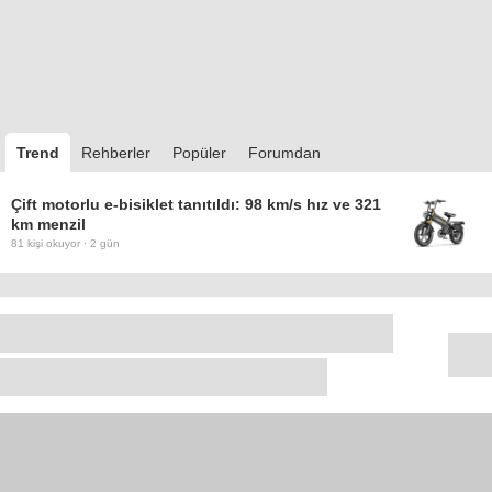
Trend
Rehberler
Popüler
Forumdan
Çift motorlu e-bisiklet tanıtıldı: 98 km/s hız ve 321
km menzil
81
kişi okuyor ·
2 gün