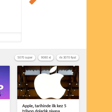
5070 super
9080 xt
rtx 3070 fiyat
Apple, tarihinde ilk kez 5
trilyon dolarlık piyasa