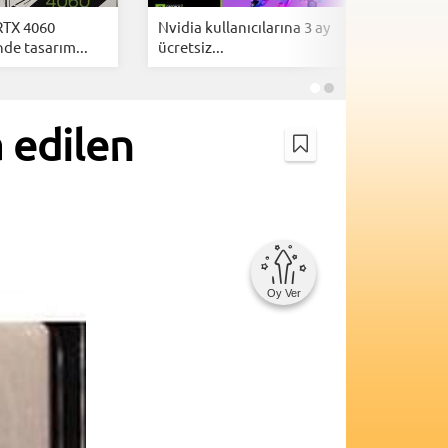
RTX 4060
Nvidia kullanıcılarına 3 ay
Nvidia G
de tasarım...
ücretsiz...
WHQL sür
 edilen
Oy Ver