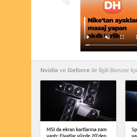
Nvidia
ve
Geforce
ile İlgili Benzer İç
MSI da ekran kartlarına zam
Sp
yaptı: Fiyatlar yüzde 20’den
ya