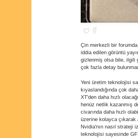
Çin merkezli bir forumd
iddia edilen görüntü yayı
gizlenmiş olsa bile, ilgi
çok fazla detay bulunmadı
Yeni üretim teknolojisi 
kıyaslandığında çok daha
XT'den daha hızlı olacağ
henüz netlik kazanmış d
civarında daha hızlı ol
üzerine kolayca çıkarak a
Nvidia'nın nasıl stratej
teknolojisi sayesinde GF