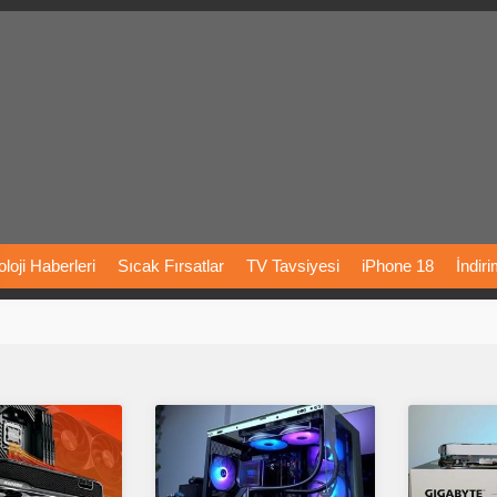
loji
Haberleri
Sıcak
Fırsatlar
TV
Tavsiyesi
iPhone
18
İndir
Önerileri
Türkiye
Araba
Fiyatları
Yapay
Zeka
Şarj
İstasyon
rı
Vizyondaki
Filmler
Bitcoin
Dizi
Önerileri
Telefon
Önerileri
agram
Dondurma
İnstagram
Çöktü
Mü