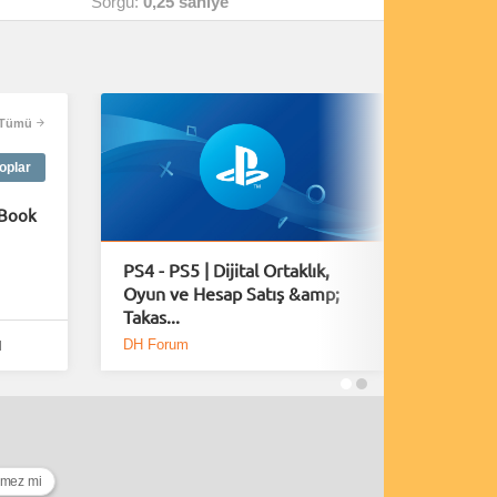
Sorgu:
0,25 saniye
Tümü
oplar
Book
PS4 - PS5 | Dijital Ortaklık,
Playsta
Oyun ve Hesap Satış &amp;
Fırsatla
Takas...
DH Forum
DH Foru
l
ymez mi