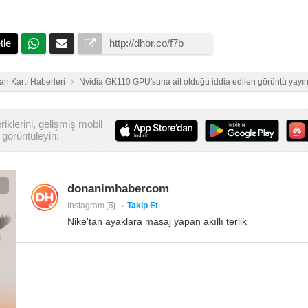
tle
an Kartı Haberleri
Nvidia GK110 GPU'suna ait olduğu iddia edilen görüntü yayın
iklerini, gelişmiş mobil
görüntüleyin:
donanimhabercom
Instagram
Takip Et
Nike'tan ayaklara masaj yapan akıllı terlik