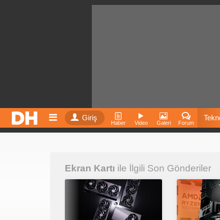
Giriş
Tekno
Haber
Video
Galeri
Forum
Film
Ekran Kartı
ile İlgili Son Gönderiler
Fiyatla
İnst