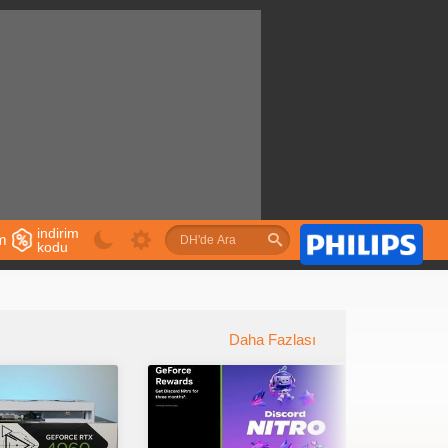
indirim
im
kodu
u
Daha Fazlası