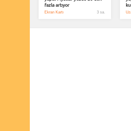
fazla artıyor
ku
Ekran Kartı
3 sa.
Uz