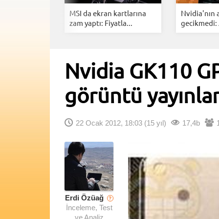
 RX 9050
MSI da ekran kartlarına
Nvidia'nın
4GB ve...
zam yaptı: Fiyatla...
gecikmedi:
Nvidia GK110 GP
görüntü yayınla
22 Ocak 2012, 18:03
(15 yıl)
17,4b
Erdi Özüağ
?
İnceleme, Test
ve Analiz