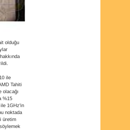
it olduğu
ylar
z hakkında
ldi.
0 ile
AMD Tahiti
e olacağı
ma %15
ile 1GHz'in
 bu noktada
i üretim
ı söylemek