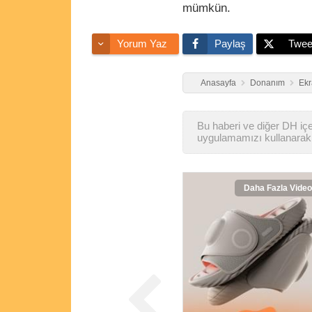
mümkün.
Yorum Yaz
Paylaş
Twee
Anasayfa
Donanım
Ekr
Bu haberi ve diğer DH içer
uygulamamızı kullanarak 
Daha Fazla Video