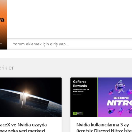
erikler
aceX ve Nvidia uzayda
Nvidia kullanıcılarına 3 ay
pay zeka veri merkezi
ücretsiz Discord Nitro: İşte