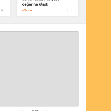
değerine ulaştı
 hf.
iPhone
1 hf.