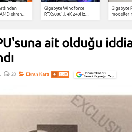
 ardından
Gigabyte Windforce
Gigabyte 
 AMD ekran...
RTX5080'li, 4K 240Hz...
modellerin
U'suna ait olduğu iddia
ndı
DonanımHaber’i
1
20
Ekran Kartı
1560
+
Favori Kaynağın Yap