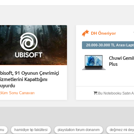
DH Öneriyor
20.000-30.000 TL Arası Lapt
Chuwi Gemi
Plus
bisoft, 91 Oyunun Çevrimiçi
izmetlerini Kapattığını
uyurdu
ölüm Sonu Canavarı
Bu Notebooku Satın A
unu
hamidiye tıp fakültesi
playstation forum donanım
değmez mi de