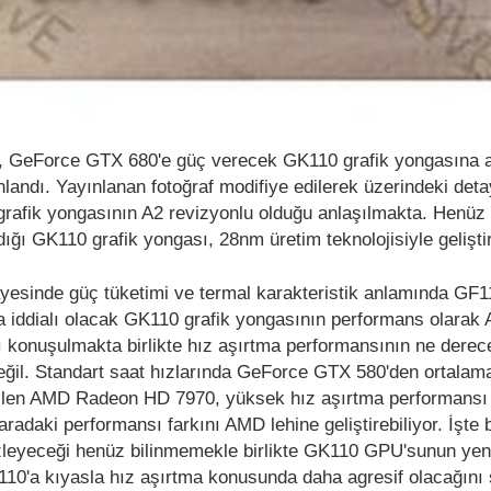
a, GeForce GTX 680'e güç verecek GK110 grafik yongasına a
nlandı. Yayınlanan fotoğraf modifiye edilerek üzerindeki deta
li grafik yongasının A2 revizyonlu olduğu anlaşılmakta. Henü
ğı GK110 grafik yongası, 28nm üretim teknolojisiyle geliştiri
sayesinde güç tüketimi ve termal karakteristik anlamında GF11
 iddialı olacak GK110 grafik yongasının performans olarak 
ı konuşulmakta birlikte hız aşırtma performansının ne derec
eğil. Standart saat hızlarında GeForce GTX 580'den ortala
abilen AMD Radeon HD 7970, yüksek hız aşırtma performansı 
radaki performansı farkını AMD lehine geliştirebiliyor. İşte
i izleyeceği henüz bilinmemekle birlikte GK110 GPU'sunun yen
110'a kıyasla hız aşırtma konusunda daha agresif olacağın