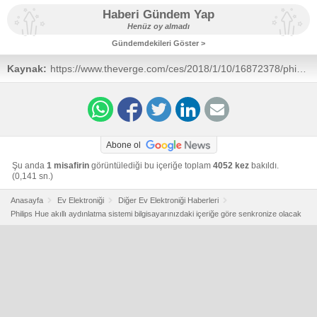
Haberi Gündem Yap
Henüz oy almadı
Gündemdekileri Göster >
Kaynak:
https://www.theverge.com/ces/2018/1/10/16872378/philips-
hue-sync-app-outdoor-lighting-ces-2018
Abone ol
Şu anda
1 misafirin
görüntülediği bu içeriğe toplam
4052 kez
bakıldı.
(0,141 sn.)
Anasayfa
Ev Elektroniği
Diğer Ev Elektroniği Haberleri
Philips Hue akıllı aydınlatma sistemi bilgisayarınızdaki içeriğe göre senkronize olacak