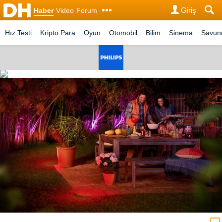
Giriş
Haber
Video
Forum
Hız Testi
Kripto Para
Oyun
Otomobil
Bilim
Sinema
Savu