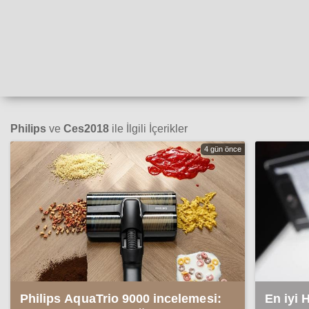
Philips
ve
Ces2018
ile İlgili İçerikler
4 gün önce
Philips AquaTrio 9000 incelemesi:
En iyi