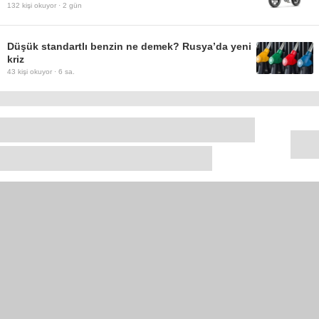
132
kişi okuyor ·
2 gün
Düşük standartlı benzin ne demek? Rusya’da yeni
kriz
43
kişi okuyor ·
6 sa.