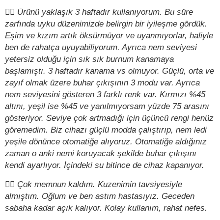
✍🏻
Ürünü yaklaşık 3 haftadır kullanıyorum. Bu süre
zarfında uyku düzenimizde belirgin bir iyileşme gördük.
Eşim ve kızım artık öksürmüyor ve uyanmıyorlar, haliyle
ben de rahatça uyuyabiliyorum. Ayrıca nem seviyesi
yetersiz olduğu için sık sık burnum kanamaya
başlamıştı. 3 haftadır kanama vs olmuyor. Güçlü, orta ve
zayıf olmak üzere buhar çıkışının 3 modu var. Ayrıca
nem seviyesini gösteren 3 farklı renk var. Kırmızı %45
altını, yeşil ise %45 ve yanılmıyorsam yüzde 75 arasını
gösteriyor. Seviye çok artmadığı için üçüncü rengi henüz
göremedim. Biz cihazı güçlü modda çalıştırıp, nem ledi
yeşile dönünce otomatiğe alıyoruz. Otomatiğe aldığınız
zaman o anki nemi koruyacak şekilde buhar çıkışını
kendi ayarlıyor. İçindeki su bitince de cihaz kapanıyor.
✍🏻
Çok memnun kaldım. Kuzenimin tavsiyesiyle
almıştım. Oğlum ve ben astım hastasıyız. Geceden
sabaha kadar açık kalıyor. Kolay kullanım, rahat nefes.