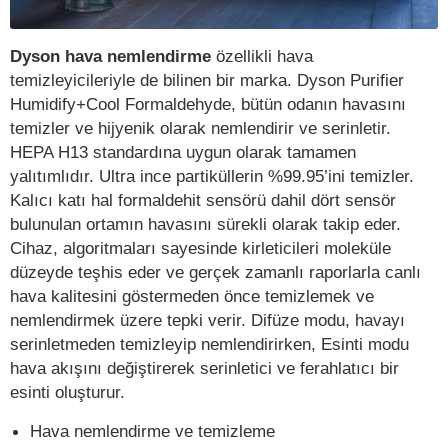
Dyson hava nemlendirme
özellikli hava
temizleyicileriyle de bilinen bir marka. Dyson Purifier
Humidify+Cool Formaldehyde, bütün odanın havasını
temizler ve hijyenik olarak nemlendirir ve serinletir.
HEPA H13 standardına uygun olarak tamamen
yalıtımlıdır. Ultra ince partiküllerin %99.95’ini temizler.
Kalıcı katı hal formaldehit sensörü dahil dört sensör
bulunulan ortamın havasını sürekli olarak takip eder.
Cihaz, algoritmaları sayesinde kirleticileri moleküle
düzeyde teşhis eder ve gerçek zamanlı raporlarla canlı
hava kalitesini göstermeden önce temizlemek ve
nemlendirmek üzere tepki verir. Difüze modu, havayı
serinletmeden temizleyip nemlendirirken, Esinti modu
hava akışını değiştirerek serinletici ve ferahlatıcı bir
esinti oluşturur.
Hava nemlendirme ve temizleme