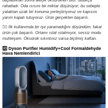
başladıktan sonra alerjik öksürükleri bitti, oldukça
rahatladı. Oda ısısını bir miktar düşürüyor; bu sebeple
yataktan uzak bir konuma yerleştiriyoruz ve kapısını
yarım kapalı tutuyoruz. Ürün gerçekten başarılı.
✍🏻
İlk kullanımda bir işe yaramadığını düşündüm; fakat
ürün çok başarılı. Ortamı ıslat ıslatmıyor, sessiz modu
muhteşem. Öksürük sıkıntınız varsa biçilmiş kaftan.
3️⃣ Dyson Purifier Humidify+Cool Formaldehyde
Hava Nemlendirici