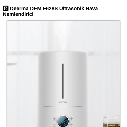
6️⃣ Deerma DEM F628S Ultrasonik Hava
Nemlendirici