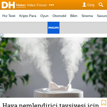
Giriş
Haber
Video
Forum
Hız Testi
Kripto Para
Oyun
Otomobil
Bilim
Sinema
Savu
Hava nemlendirici tavsiyesi için