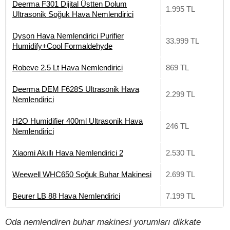
Deerma F301 Dijital Üstten Dolum
1.995 TL
Ultrasonik Soğuk Hava Nemlendirici
Dyson Hava Nemlendirici Purifier
33.999 TL
Humidify+Cool Formaldehyde
Robeve 2.5 Lt Hava Nemlendirici
869 TL
Deerma DEM F628S Ultrasonik Hava
2.299 TL
Nemlendirici
H2O Humidifier 400ml Ultrasonik Hava
246 TL
Nemlendirici
Xiaomi Akıllı Hava Nemlendirici 2
2.530 TL
Weewell WHC650 Soğuk Buhar Makinesi
2.699 TL
Beurer LB 88 Hava Nemlendirici
7.199 TL
Oda nemlendiren buhar makinesi yorumları dikkate