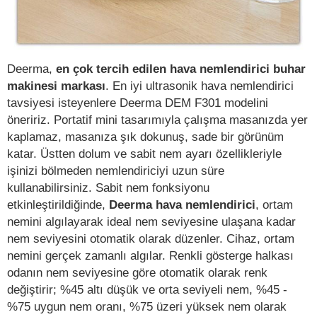
Deerma,
en çok tercih edilen hava nemlendirici buhar
makinesi markası
. En iyi ultrasonik hava nemlendirici
tavsiyesi isteyenlere Deerma DEM F301 modelini
öneririz. Portatif mini tasarımıyla çalışma masanızda yer
kaplamaz, masanıza şık dokunuş, sade bir görünüm
katar. Üstten dolum ve sabit nem ayarı özellikleriyle
işinizi bölmeden nemlendiriciyi uzun süre
kullanabilirsiniz. Sabit nem fonksiyonu
etkinleştirildiğinde,
Deerma hava nemlendirici
, ortam
nemini algılayarak ideal nem seviyesine ulaşana kadar
nem seviyesini otomatik olarak düzenler. Cihaz, ortam
nemini gerçek zamanlı algılar. Renkli gösterge halkası
odanın nem seviyesine göre otomatik olarak renk
değiştirir; %45 altı düşük ve orta seviyeli nem, %45 -
%75 uygun nem oranı, %75 üzeri yüksek nem olarak