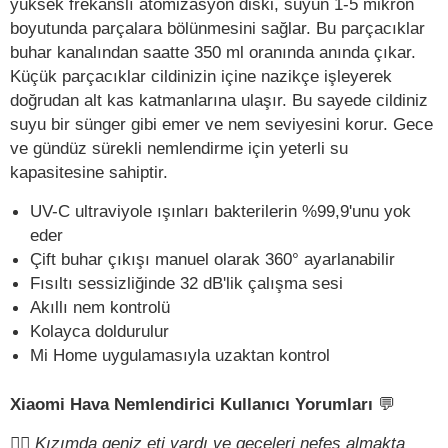
yüksek frekanslı atomizasyon diski, suyun 1-5 mikron
boyutunda parçalara bölünmesini sağlar. Bu parçacıklar
buhar kanalından saatte 350 ml oranında anında çıkar.
Küçük parçacıklar cildinizin içine nazikçe işleyerek
doğrudan alt kas katmanlarına ulaşır. Bu sayede cildiniz
suyu bir sünger gibi emer ve nem seviyesini korur. Gece
ve gündüz sürekli nemlendirme için yeterli su
kapasitesine sahiptir.
UV-C ultraviyole ışınları bakterilerin %99,9'unu yok
eder
Çift buhar çıkışı manuel olarak 360° ayarlanabilir
Fısıltı sessizliğinde 32 dB'lik çalışma sesi
Akıllı nem kontrolü
Kolayca doldurulur
Mi Home uygulamasıyla uzaktan kontrol
Xiaomi Hava Nemlendirici Kullanıcı Yorumları
💬
✍🏻
Kızımda geniz eti vardı ve geceleri nefes almakta