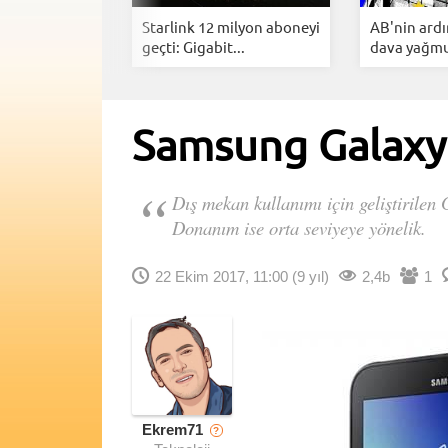
ng YouTube
Starlink 12 milyon aboneyi
AB'nin ard
Arkasınd...
geçti: Gigabit...
dava yağmur
Samsung Galaxy 
Dış mekan kullanımı için geliştirilen 
Donanım ise orta seviyeye yönelik.
22 Ekim 2017, 11:00
(9 yıl)
2,4b
1
Ekrem71
?