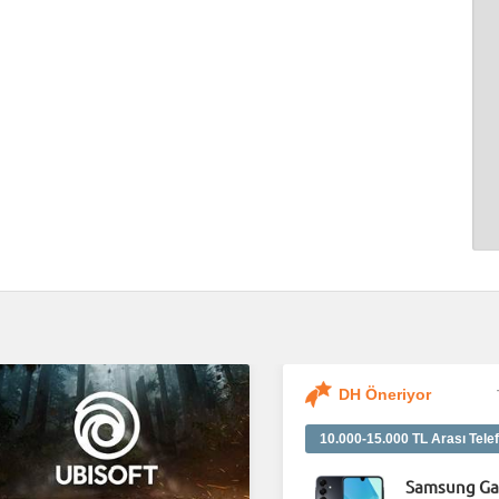
DH Öneriyor
10.000-15.000 TL Arası Telef
Samsung Ga