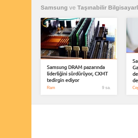
Samsung
ve
Taşınabilir Bilgisayar
Sa
Samsung DRAM pazarında
Ga
liderliğini sürdürüyor, CXMT
de
tedirgin ediyor
de
Ram
9 sa.
Cep