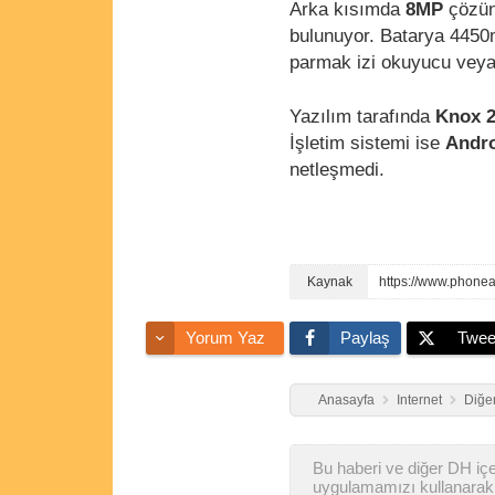
Arka kısımda
8MP
çözün
bulunuyor. Batarya 4450mA
parmak izi okuyucu veya 
Yazılım tarafında
Knox 2
İşletim sistemi ise
Andro
netleşmedi.
Yorum Yaz
Paylaş
Twee
Anasayfa
Internet
Diğer
Bu haberi ve diğer DH içer
uygulamamızı kullanarak 