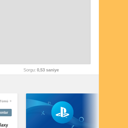
Sorgu:
0,53 saniye
Tümü
onlar
laxy