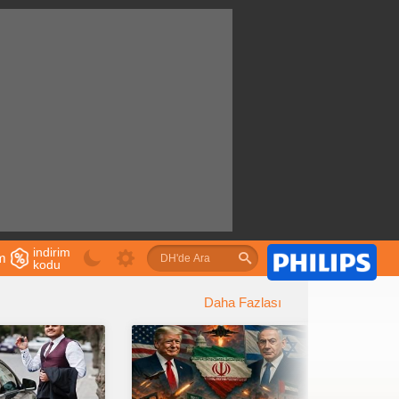
indirim
im
kodu
u
Daha Fazlası