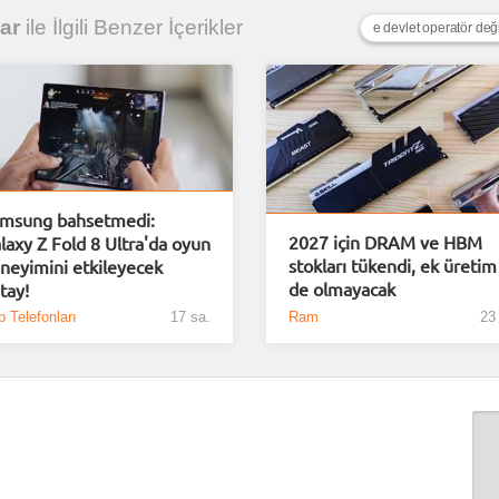
lar
ile İlgili Benzer İçerikler
e devlet operatör deği
msung bahsetmedi:
2027 için DRAM ve HBM
laxy Z Fold 8 Ultra'da oyun
stokları tükendi, ek üretim
neyimini etkileyecek
de olmayacak
tay!
 Telefonları
17 sa.
Ram
23