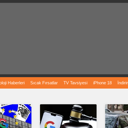
loji
Haberleri
Sıcak
Fırsatlar
TV
Tavsiyesi
iPhone
18
İndir
Önerileri
Türkiye
Araba
Fiyatları
Yapay
Zeka
Şarj
İstasyon
rı
Vizyondaki
Filmler
Bitcoin
Dizi
Önerileri
Telefon
Önerileri
agram
Dondurma
İnstagram
Çöktü
Mü