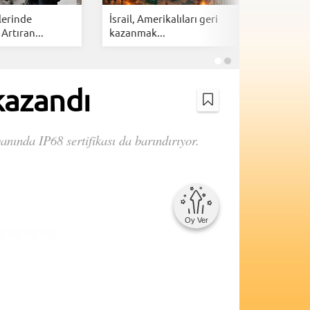
lerinde
İsrail, Amerikalıları geri
Cloudfla
 Artıran...
kazanmak...
botlarına 
kazandı
anında IP68 sertifikası da barındırıyor.
Oy Ver