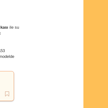
fikası
ile su
k
A53
 modelde