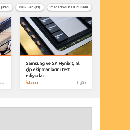
şikliği
dark web giriş
mac adresi nasıl bulunur
Samsung ve SK Hynix Çinli
çip ekipmanlarını test
ediyorlar
 sa.
İşlemci
1 gün