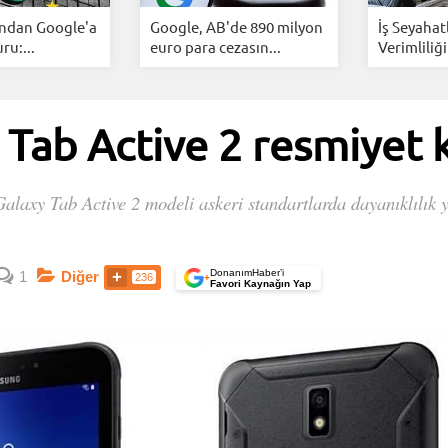
ından Google'a
Google, AB'de 890 milyon
İş Seyahat
u:...
euro para cezasın...
Verimliliği
Tab Active 2 resmiyet 
Galaxy Tab Active 2 modeli askeri standartlarda dayanıklılık y
DonanımHaber’i
1
Diğer
236
+
Favori Kaynağın Yap