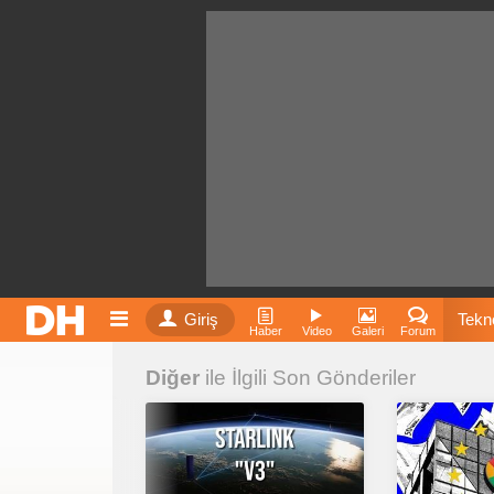
Giriş
Tekno
Haber
Video
Galeri
Forum
Diğer
ile İlgili Son Gönderiler
Film
Fiyatla
İnst