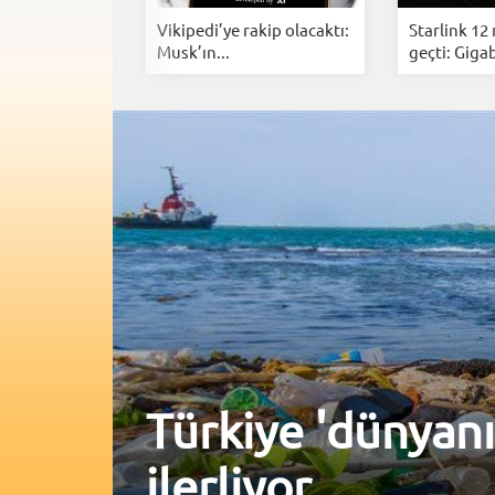
i Anlık
Vikipedi’ye rakip olacaktı:
Starlink 12
rarlarınız...
Musk’ın...
geçti: Gigab
Türkiye 'dünyanı
ilerliyor