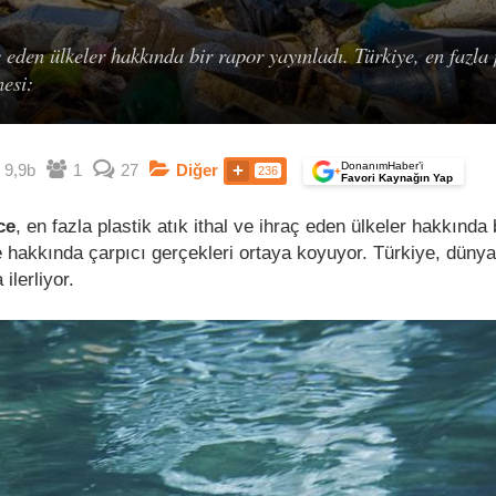
ç eden ülkeler hakkında bir rapor yayınladı. Türkiye, en fazla 
nesi:
DonanımHaber’i
9,9b
1
27
Diğer
236
+
Favori Kaynağın Yap
ce
, en fazla plastik atık ithal ve ihraç eden ülkeler hakkında 
e hakkında çarpıcı gerçekleri ortaya koyuyor. Türkiye, düny
ilerliyor.