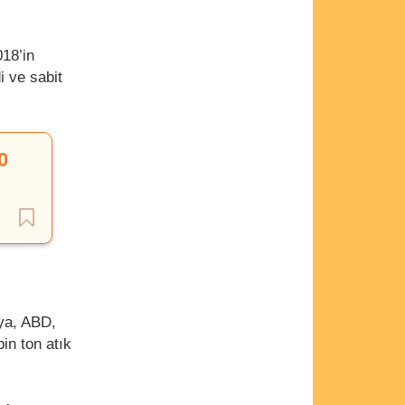
018’in
i ve sabit
0
nya, ABD,
in ton atık