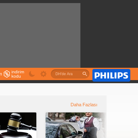
indirim
im
kodu
u
Daha Fazlası