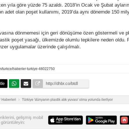
çen yıla göre yüzde 75 azaldı. 2018’in Ocak ve Şubat ayları
on adet olan poşet kullanımı, 2019’da aynı dönemde 150 mi
vasına dönmemesi için geri dönüşüme özen göstermeli ve pl
Plastik poşet yasağı, ülkemizde olumlu tepkilere neden oldu. 
nzer uygulamalar üzerinde çalışılmalı.
m/turkce/haberler-turkiye-48022750
tle
 Haberleri
Türkiye 'dünyanın plastik atık yuvası' olma yolunda ilerliyor
iklerini, gelişmiş mobil
görüntüleyin: