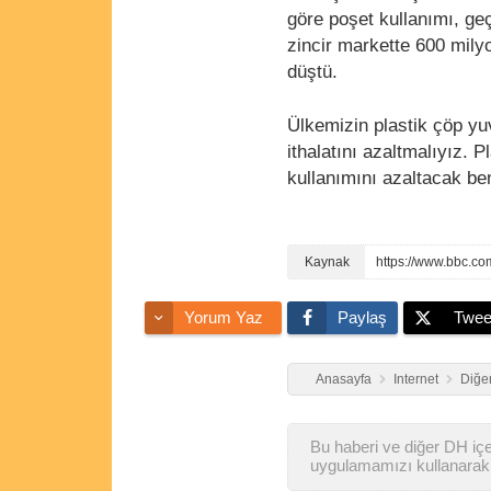
göre poşet kullanımı, ge
zincir markette 600 mily
düştü.
Ülkemizin plastik çöp yu
ithalatını azaltmalıyız. 
kullanımını azaltacak be
https://www.bbc.co
Yorum Yaz
Paylaş
Twee
Anasayfa
Internet
Diğer
Bu haberi ve diğer DH içer
uygulamamızı kullanarak 