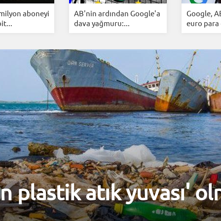
 milyon aboneyi
AB'nin ardından Google'a
Google, A
it...
dava yağmuru:...
euro para 
n plastik atık yuvası' o