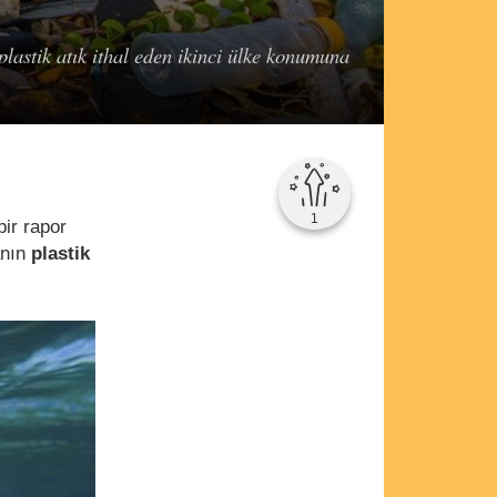
plastik atık ithal eden ikinci ülke konumuna
1
bir rapor
anın
plastik