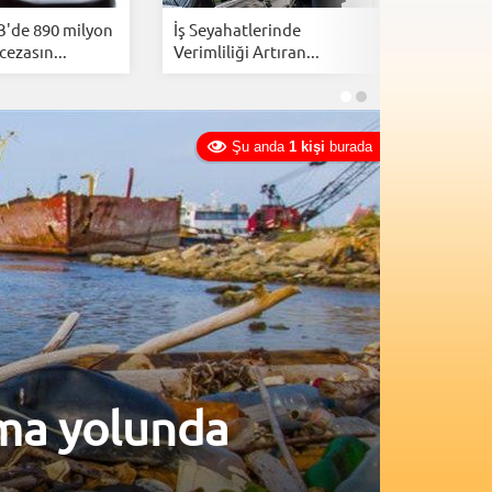
B'de 890 milyon
İş Seyahatlerinde
İsrail, Am
cezasın...
Verimliliği Artıran...
kazanmak
Şu anda
1 kişi
burada
lma yolunda