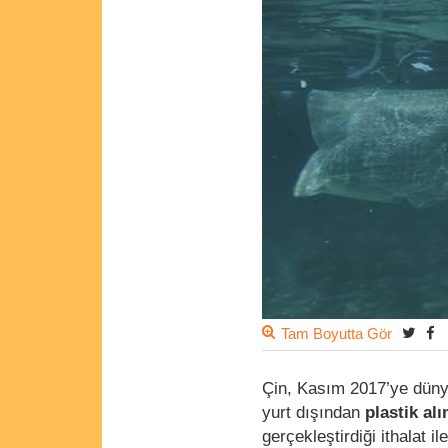
Tam Boyutta Gör
Çin, Kasım 2017’ye dünyad
yurt dışından
plastik al
gerçekleştirdiği ithalat 