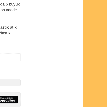
nda 5 büyük
lyon adede
astik atık
Plastik