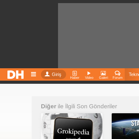
Giriş
Tekno
Haber
Video
Galeri
Forum
Film
Diğer
ile İlgili Son Gönderiler
Fiyatla
İnst