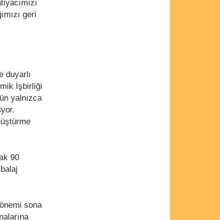
htiyacımızı
ğımızı geri
e duyarlı
ik İşbirliği
nün yalnızca
iyor.
önüştürme
rak 90
balaj
önemi sona
malarına