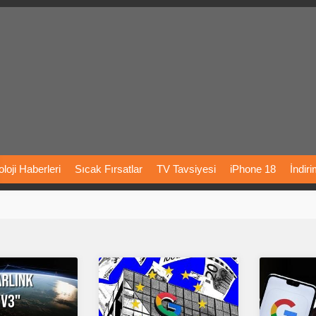
loji
Haberleri
Sıcak
Fırsatlar
TV
Tavsiyesi
iPhone
18
İndir
Önerileri
Türkiye
Araba
Fiyatları
Yapay
Zeka
Şarj
İstasyon
rı
Vizyondaki
Filmler
Bitcoin
Dizi
Önerileri
Telefon
Önerileri
agram
Dondurma
İnstagram
Çöktü
Mü