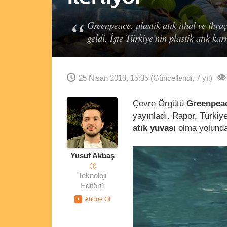
Greenpeace, plastik atık ithal ve ihra
geldi. İşte Türkiye'nin plastik atık kar
25 Nisan 2019, 15:35
(Güncellendi, 7 yıl)
Çevre Örgütü
Greenpea
yayınladı. Rapor, Türkiy
atık yuvası
olma yolunda 
Yusuf Akbaş
?
Teknoloji
Editörü