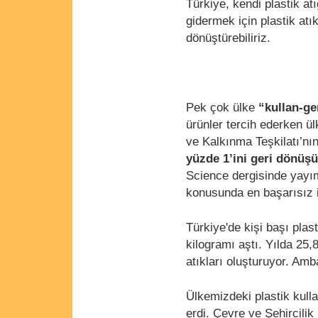
Türkiye, kendi plastik at
gidermek için plastik atı
dönüştürebiliriz.
Pek çok ülke
“kullan-ge
ürünler tercih ederken ü
ve Kalkınma Teşkilatı’nı
yüzde 1’ini geri dönüş
Science dergisinde yayım
konusunda en başarısız i
Türkiye'de kişi başı plas
kilogramı aştı. Yılda 25,
atıkları oluşturuyor. Amb
Ülkemizdeki plastik kul
erdi. Çevre ve Şehircili