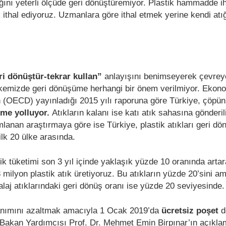
ığını yeterli ölçüde geri dönüştüremiyor. Plastik hammadde i
k ithal ediyoruz. Uzmanlara göre ithal etmek yerine kendi atı
ri dönüştür-tekrar kullan”
anlayışını benimseyerek çevrey
lkemizde geri dönüşüme herhangi bir önem verilmiyor. Ekonom
n (OECD) yayınladığı 2015 yılı raporuna göre Türkiye, çöpü
üme yolluyor.
Atıkların kalanı ise katı atık sahasına gönderil
lanan araştırmaya göre ise Türkiye, plastik atıkları geri d
lk 20 ülke arasında.
tik tüketimi son 3 yıl içinde yaklaşık yüzde 10 oranında arta
8 milyon plastik atık üretiyoruz. Bu atıkların yüzde 20’sini am
alaj atıklarındaki geri dönüş oranı ise yüzde 20 seviyesinde.
lanımını azaltmak amacıyla 1 Ocak 2019’da
ücretsiz poşet
d
k Bakan Yardımcısı Prof. Dr. Mehmet Emin Birpınar’ın açıkla