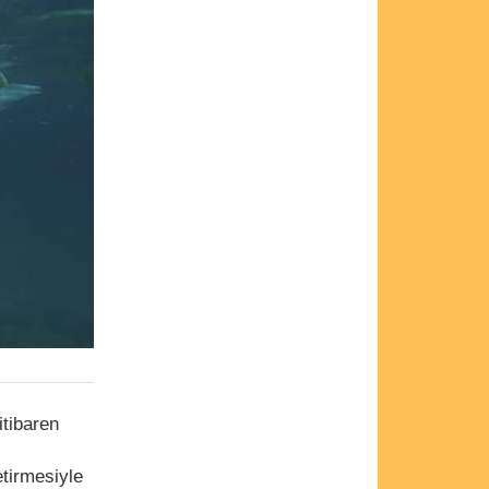
itibaren
etirmesiyle