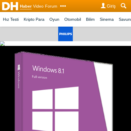
Giriş
Haber
Video
Forum
Hız Testi
Kripto Para
Oyun
Otomobil
Bilim
Sinema
Savu