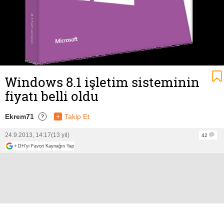
Windows 8.1 işletim sisteminin
fiyatı belli oldu
Ekrem71
+
Takip Et
?
24.9.2013, 14:17
(13 yıl)
42
+
DH'yi Favori Kaynağın Yap