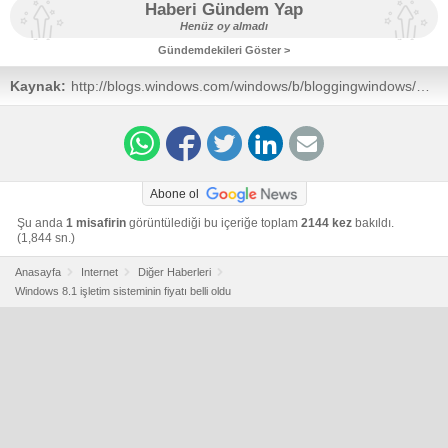
Haberi Gündem Yap
Henüz oy almadı
Gündemdekileri Göster >
Kaynak:
http://blogs.windows.com/windows/b/bloggingwindows/archi
and-packaging-for-windows-8-1.aspx
Abone ol
Şu anda
1 misafirin
görüntülediği bu içeriğe toplam
2144 kez
bakıldı.
(1,844 sn.)
Anasayfa
Internet
Diğer Haberleri
Windows 8.1 işletim sisteminin fiyatı belli oldu