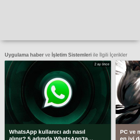
Uygulama haber
ve
İşletim Sistemleri
ile İlgili İçerikler
2 ay önce
WhatsApp kullanıcı adı nasıl
PC ve 
alınır? 5 adımda WhatsApp'ta
en iyi 