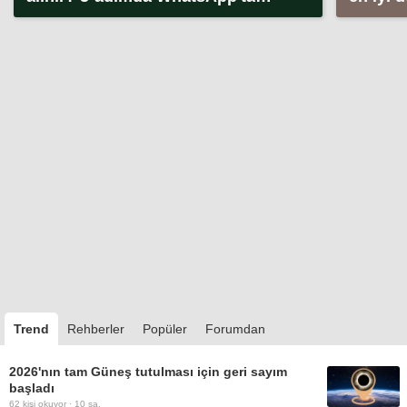
kullanıcı adı alma (2026)
Trend
Rehberler
Popüler
Forumdan
2026'nın tam Güneş tutulması için geri sayım
başladı
62
kişi okuyor ·
10 sa.