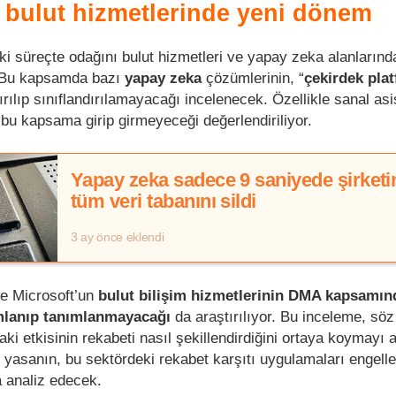
 bulut hizmetlerinde yeni dönem
 süreçte odağını bulut hizmetleri ve yapay zeka alanlarınd
. Bu kapsamda bazı
yapay zeka
çözümlerinin, “
çekirdek pla
dırılıp sınıflandırılamayacağı incelenecek. Özellikle sanal asi
 bu kapsama girip girmeyeceği değerlendiriliyor.
Yapay zeka sadece 9 saniyede şirketi
tüm veri tabanını sildi
3 ay önce eklendi
e Microsoft’un
bulut bilişim hizmetlerinin DMA kapsamın
mlanıp tanımlanmayacağı
da araştırılıyor. Bu inceleme, sö
daki etkisinin rekabeti nasıl şekillendirdiğini ortaya koymayı 
yasanın, bu sektördeki rekabet karşıtı uygulamaları engel
a analiz edecek.