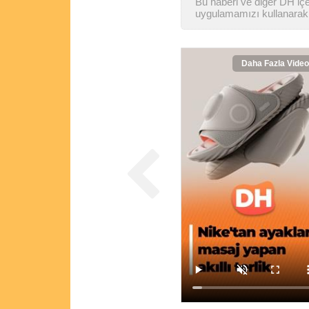
Bu haberi ve diğer DH içer
uygulamamızı kullanarak 
Daha Fazla Video