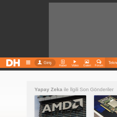
Giriş
Tekno
Haber
Video
Galeri
Forum
Film
Yapay Zeka
ile İlgili Son Gönderiler
Fiyatla
İnst