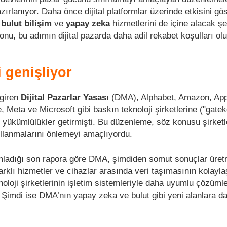
rlanıyor. Daha önce dijital platformlar üzerinde etkisini gö
k
bulut bilişim
ve
yapay zeka
hizmetlerini de içine alacak şe
onu, bu adımın dijital pazarda daha adil rekabet koşulları ol
 genişliyor
 giren
Dijital Pazarlar Yasası
(DMA), Alphabet, Amazon, App
Meta ve Microsoft gibi baskın teknoloji şirketlerine ("gate
li yükümlülükler getirmişti. Bu düzenleme, söz konusu şirketl
ullanmalarını önlemeyi amaçlıyordu.
ladığı son rapora göre DMA, şimdiden somut sonuçlar üret
arklı hizmetler ve cihazlar arasında veri taşımasının kolaylaş
knoloji şirketlerinin işletim sistemleriyle daha uyumlu çözüml
iyor. Şimdi ise DMA’nın yapay zeka ve bulut gibi yeni alanlara 