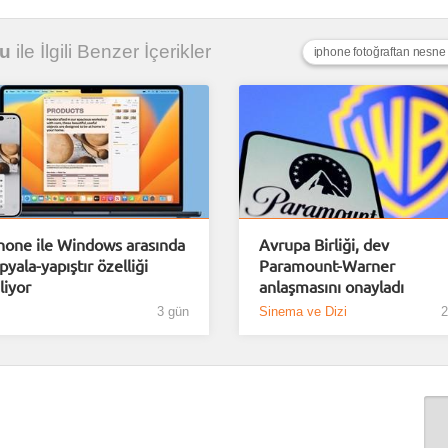
nu
ile İlgili Benzer İçerikler
iphone fotoğraftan nesne
hone ile Windows arasında
Avrupa Birliği, dev
pyala-yapıştır özelliği
Paramount-Warner
liyor
anlaşmasını onayladı
3 gün
Sinema ve Dizi
2