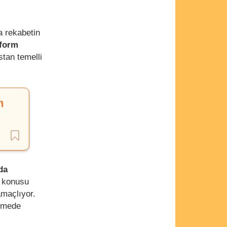
a rekabetin
tform
stan temelli
n
da
z konusu
amaçlıyor.
lemede