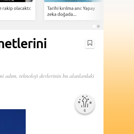
e rakip olacaktı:
Tarihi kırılma anı: Yapay
OpenAI'ın
zeka doğada...
gizemli c
metlerini
ni adım, teknoloji devlerinin bu alanlardaki
6