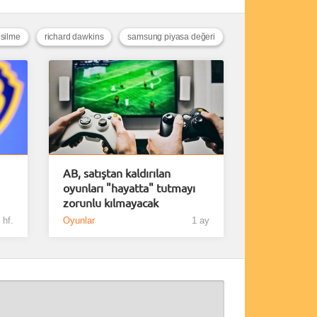
 silme
richard dawkins
samsung piyasa değeri
AB, satıştan kaldırılan
oyunları "hayatta" tutmayı
zorunlu kılmayacak
 hf.
Oyunlar
1 ay