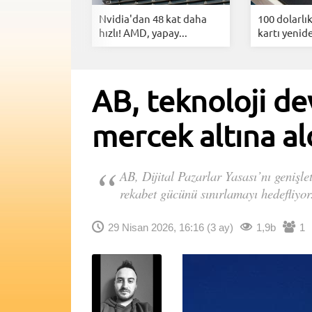
'ın ticari sır
Nvidia'dan 48 kat daha
100 dolarlı
hızlı! AMD, yapay...
kartı yenide
AB, teknoloji de
mercek altına al
AB, Dijital Pazarlar Yasası’nı genişle
rekabet gücünü sınırlamayı hedefliyor
29 Nisan 2026, 16:16
(3 ay)
1,9b
1