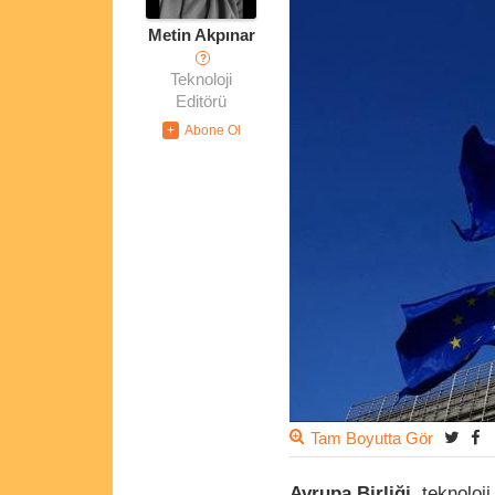
Metin Akpınar
?
Teknoloji
Editörü
Tam Boyutta Gör
Avrupa Birliği
, teknolo