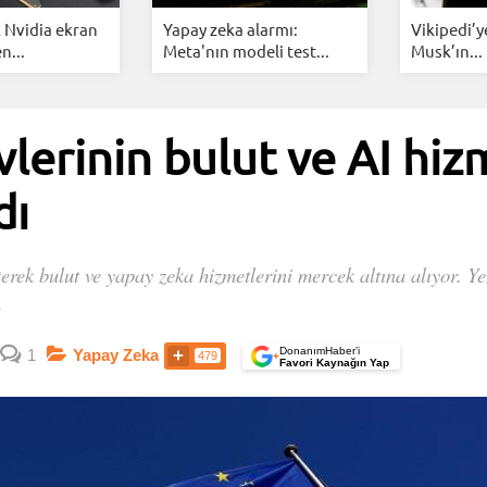
k Nvidia ekran
Yapay zeka alarmı:
Vikipedi’y
n...
Meta'nın modeli test...
Musk’ın...
vlerinin bulut ve AI hiz
dı
terek bulut ve yapay zeka hizmetlerini mercek altına alıyor. Ye
.
DonanımHaber’i
1
Yapay Zeka
479
+
Favori Kaynağın Yap