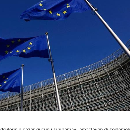
ji devlerinin pazar gücünü sınırlamayı amaçlayan düzenlemel