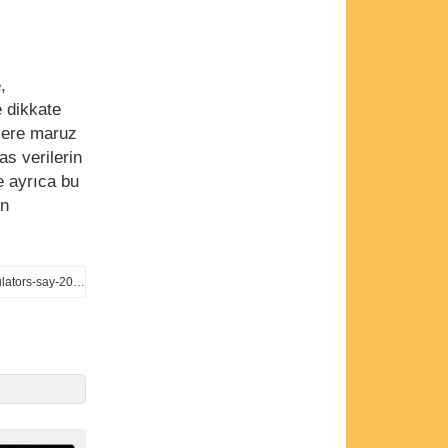
,
e dikkate
klere maruz
as verilerin
e ayrıca bu
en
https://www.reuters.com/legal/litigation/eu-rules-reining-big-tech-will-now-target-cloud-services-ai-regulators-say-2026-04-28/