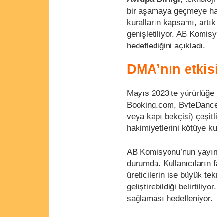
bir aşamaya geçmeye hazı
kuralların kapsamı, artı
genişletiliyor. AB Komisy
hedeflediğini açıkladı.
DMA’nın etkisi
Mayıs 2023’te yürürlüğe
Booking.com, ByteDance, 
veya kapı bekçisi) çeşit
hakimiyetlerini kötüye k
AB Komisyonu’nun yayım
durumda. Kullanıcıların f
üreticilerin ise büyük te
geliştirebildiği belirtil
sağlaması hedefleniyor.