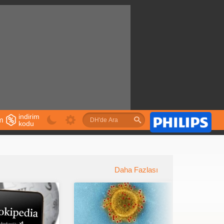
indirim
im
kodu
u
Daha Fazlası