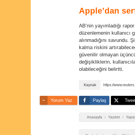
Apple’dan sert
AB’nin yayımladığı rapor
düzenlemenin kullanıcı gi
alınmadığını savundu. Şir
kalma riskini artırabilec
güvenilir olmayan üçüncü 
değişikliklerin, kullanıcı
olabileceğini belirtti.
Yorum Yaz
Paylaş
Twee
Anasayfa
Yazılım
Yapay