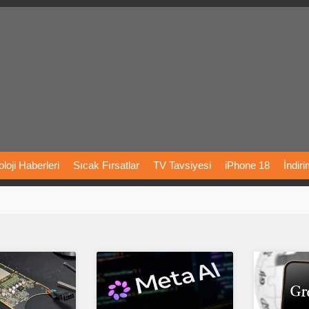
loji
Haberleri
Sıcak
Fırsatlar
TV
Tavsiyesi
iPhone
18
İndir
Önerileri
Türkiye
Araba
Fiyatları
Yapay
Zeka
Şarj
İstasyon
rı
Vizyondaki
Filmler
Bitcoin
Dizi
Önerileri
Telefon
Önerileri
agram
Dondurma
İnstagram
Çöktü
Mü