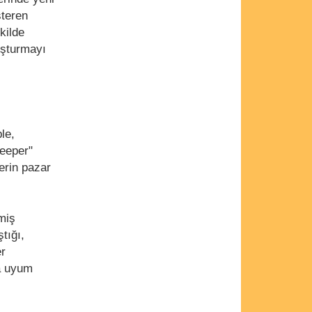
steren
kilde
uşturmayı
le,
keeper"
erin pazar
miş
tığı,
er
da uyum