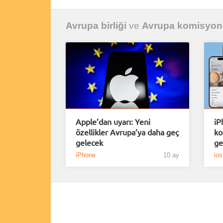
Avrupa birliği
ve
Avrupa komisyo
Apple’dan uyarı: Yeni
iP
özellikler Avrupa’ya daha geç
ko
gelecek
ge
iPhone
10 ay
ios