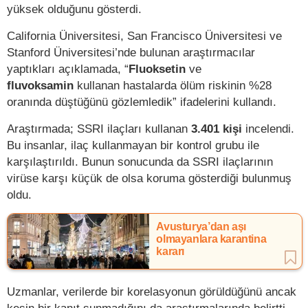
yüksek olduğunu gösterdi.
California Üniversitesi, San Francisco Üniversitesi ve
Stanford Üniversitesi’nde bulunan araştırmacılar
yaptıkları açıklamada, “
Fluoksetin
ve
fluvoksamin
kullanan hastalarda ölüm riskinin %28
oranında düştüğünü gözlemledik” ifadelerini kullandı.
Araştırmada; SSRI ilaçları kullanan
3.401 kişi
incelendi.
Bu insanlar, ilaç kullanmayan bir kontrol grubu ile
karşılaştırıldı. Bunun sonucunda da SSRI ilaçlarının
virüse karşı küçük de olsa koruma gösterdiği bulunmuş
oldu.
Avusturya’dan aşı
olmayanlara karantina
kararı
Uzmanlar, verilerde bir korelasyonun görüldüğünü ancak
kesin bir kanıt sunmadığını da araştırmalarında belirtti.