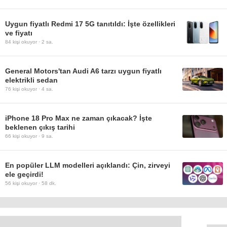
Uygun fiyatlı Redmi 17 5G tanıtıldı: İşte özellikleri
ve fiyatı
84
kişi okuyor ·
2 sa.
General Motors'tan Audi A6 tarzı uygun fiyatlı
elektrikli sedan
76
kişi okuyor ·
4 sa.
iPhone 18 Pro Max ne zaman çıkacak? İşte
beklenen çıkış tarihi
66
kişi okuyor ·
9 sa.
En popüler LLM modelleri açıklandı: Çin, zirveyi
ele geçirdi!
56
kişi okuyor ·
58 dk.