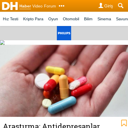
Giriş
Haber
Video
Forum
Hız Testi
Kripto Para
Oyun
Otomobil
Bilim
Sinema
Savu
Araştırma: Antidepresanlar