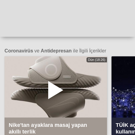
Coronavirüs
ve
Antidepresan
ile İlgili İçerikler
Dün (18:26)
Nike'tan ayaklara masaj yapan
TÜİK aç
akıllı terlik
kullanı