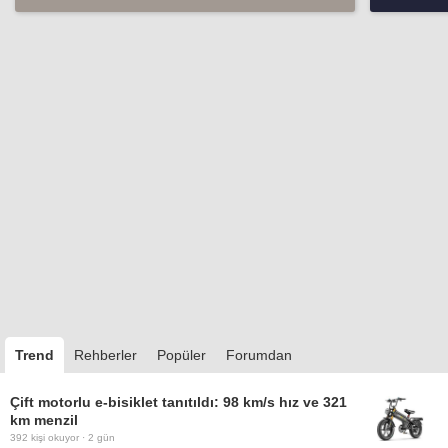
Trend
Rehberler
Popüler
Forumdan
Çift motorlu e-bisiklet tanıtıldı: 98 km/s hız ve 321
km menzil
392
kişi okuyor ·
2 gün