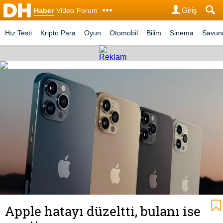
Giriş
Haber
Video
Forum
Hız Testi
Kripto Para
Oyun
Otomobil
Bilim
Sinema
Savu
Apple hatayı düzeltti, bulanı ise