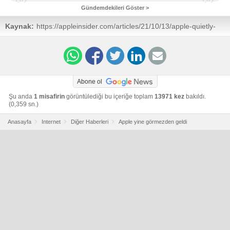
Gündemdekileri Göster >
Kaynak:
https://appleinsider.com/articles/21/10/13/apple-quietly-
fixes-zero-day-flaw-in-ios-1502-but-didnt-credit-its-
finder?
utm_source=&utm_medium=&utm_campaign=RSS
Abone ol
Şu anda
1 misafirin
görüntülediği bu içeriğe toplam
13971 kez
bakıldı.
(0,359 sn.)
Anasayfa
Internet
Diğer Haberleri
Apple yine görmezden geldi