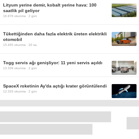
Lityum yerine demir, kobalt yerine hava: 100
saatlik pil geliyor
16.878
okunma ·
2 gün
Tükettiğinden daha fazla elektrik üreten elektrikli
otomobil
15.455
okunma ·
20 sa.
Togg servis ağı genişliyor: 11 yeni servis açıldı
13.339
okunma ·
2 gün
SpaceX roketinin Ay'da açtığı krater görüntülendi
12.333
okunma ·
2 gün