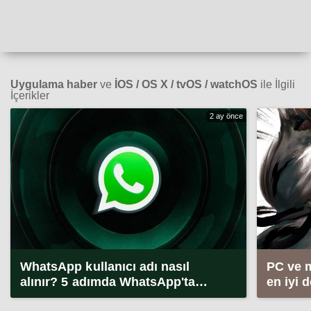
Uygulama haber
ve
İOS / OS X / tvOS / watchOS
ile İlgili
İçerikler
2 ay önce
WhatsApp kullanıcı adı nasıl
PC ve 
alınır? 5 adımda WhatsApp'ta
en iyi 
kullanıcı adı alma (2026)