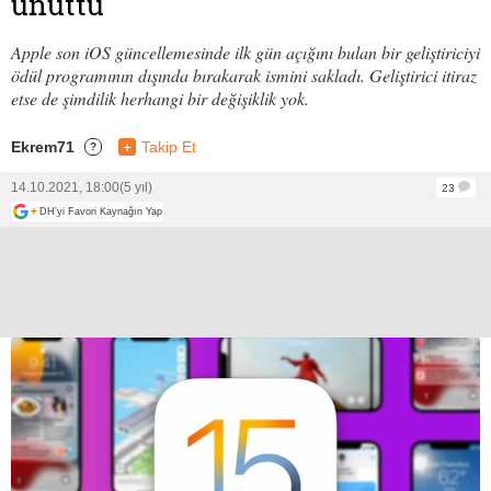
unuttu
Apple son iOS güncellemesinde ilk gün açığını bulan bir geliştiriciyi
ödül programının dışında bırakarak ismini sakladı. Geliştirici itiraz
etse de şimdilik herhangi bir değişiklik yok.
Ekrem71
+
Takip Et
?
14.10.2021, 18:00
(5 yıl)
23
+
DH'yi Favori Kaynağın Yap