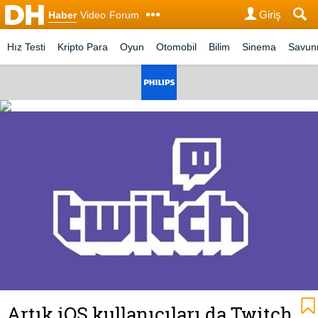
Giriş
Haber
Video
Forum
Hız Testi
Kripto Para
Oyun
Otomobil
Bilim
Sinema
Savu
Artık iOS kullanıcıları da Twitch