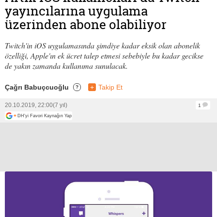
yayıncılarına uygulama
üzerinden abone olabiliyor
Twitch'in iOS uygulamasında şimdiye kadar eksik olan abonelik
özelliği, Apple'ın ek ücret talep etmesi sebebiyle bu kadar gecikse
de yakın zamanda kullanıma sunulacak.
Çağrı Babuçcuoğlu
+
Takip Et
?
20.10.2019, 22:00
(7 yıl)
1
+
DH'yi Favori Kaynağın Yap