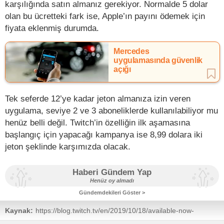
karşılığında satın almanız gerekiyor. Normalde 5 dolar
olan bu ücretteki fark ise, Apple’ın payını ödemek için
fiyata eklenmiş durumda.
Mercedes
uygulamasında güvenlik
açığı
Tek seferde 12’ye kadar jeton almanıza izin veren
uygulama, seviye 2 ve 3 aboneliklerde kullanılabiliyor mu
henüz belli değil. Twitch’in özelliğin ilk aşamasına
başlangıç için yapacağı kampanya ise 8,99 dolara iki
jeton şeklinde karşımızda olacak.
Haberi Gündem Yap
Henüz oy almadı
Gündemdekileri Göster >
Kaynak:
https://blog.twitch.tv/en/2019/10/18/available-now-
subscribe-to-your-favorite-streamers-on-ios/