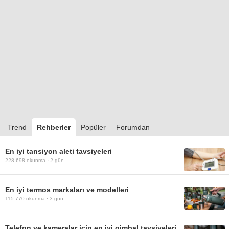
Trend
Rehberler
Popüler
Forumdan
En iyi tansiyon aleti tavsiyeleri
228.698
okunma ·
2 gün
En iyi termos markaları ve modelleri
115.770
okunma ·
3 gün
Telefon ve kameralar için en iyi gimbal tavsiyeleri