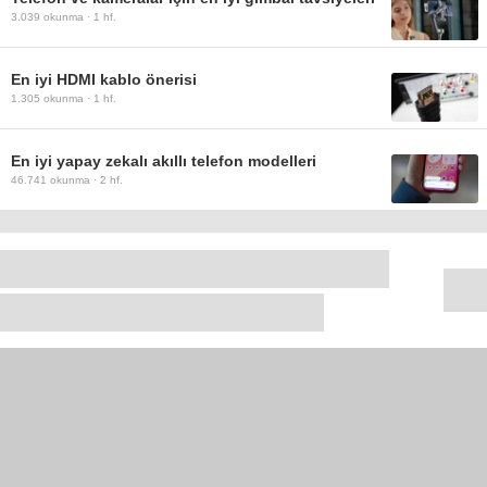
3.039
okunma ·
1 hf.
En iyi HDMI kablo önerisi
1.305
okunma ·
1 hf.
En iyi yapay zekalı akıllı telefon modelleri
46.741
okunma ·
2 hf.