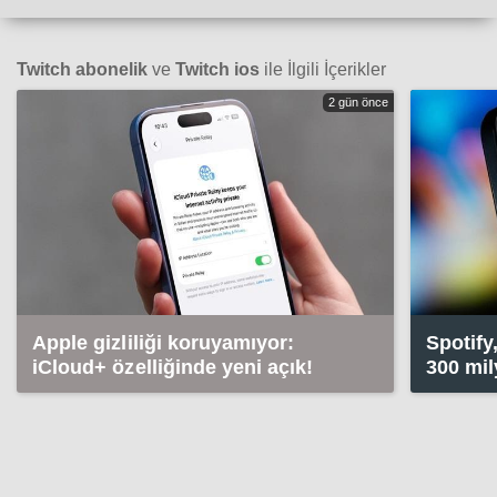
Twitch abonelik
ve
Twitch ios
ile İlgili İçerikler
2 gün önce
Apple gizliliği koruyamıyor:
Spotify
iCloud+ özelliğinde yeni açık!
300 mil