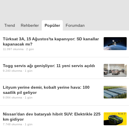
Trend
Rehberler
Popüler
Forumdan
Türksat 3A, 15 Ağustos'ta kapanıyor: SD kanallar
kapanacak mı?
11.097
okunma ·
2 gün
Togg servis ağı genişliyor: 11 yeni servis açıldı
9.240
okunma ·
1 gün
Lityum yerine demir, kobalt yerine hava: 100
saatlik pil geliyor
9.064
okunma ·
1 gün
Nissan'dan dev bataryalı hibrit SUV: Elektrikle 225
km gidiyor
7.748
okunma ·
1 gün