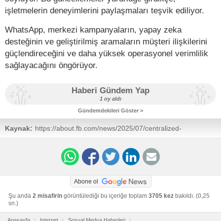
işletmelerin deneyimlerini paylaşmaları teşvik ediliyor.
WhatsApp, merkezi kampanyaların, yapay zeka
desteğinin ve geliştirilmiş aramaların müşteri ilişkilerini
güçlendireceğini ve daha yüksek operasyonel verimlilik
sağlayacağını öngörüyor.
Haberi Gündem Yap
1 oy aldı
Gündemdekileri Göster >
Kaynak:
https://about.fb.com/news/2025/07/centralized-
campaigns-ai-support-businesses-whatsapp/
Abone ol
Şu anda
2 misafirin
görüntülediği bu içeriğe toplam
3705 kez
bakıldı. (0,25
sn.)
Anasayfa
Internet
Sosyal Medya Haberleri