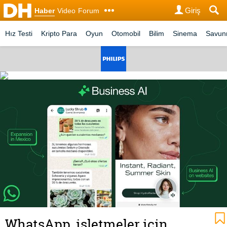
Giriş
Haber
Video
Forum
Hız Testi
Kripto Para
Oyun
Otomobil
Bilim
Sinema
Savu
WhatsApp, işletmeler için