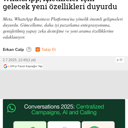
gelecek yeni özellikleri duyurdu
Meta, WhatsApp Business Platformu'na yönelik önemli gelişmeleri
duyurdu. Güncelleme, daha iyi pazarlama entegrasyonuna,
genişletilmiş yapay zeka desteğine ve yeni arama özelliklerine
odaklanıyor.
Erkan Calp
+
Takip Et
?
2.7.2025, 12:45
(1 yıl)
0
+
DH'yi Favori Kaynağın Yap