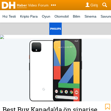
Giriş
Haber
Video
Forum
Hız Testi
Kripto Para
Oyun
Otomobil
Bilim
Sinema
Savu
Best Buy Kanada’da ön siparişe