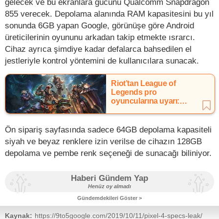
gelecek ve bu ekranlara gücünü Qualcomm Snapdragon
855 verecek. Depolama alanında RAM kapasitesini bu yıl
sonunda 6GB yapan Google, görünüşe göre Android
üreticilerinin oyununu arkadan takip etmekte ısrarcı.
Cihaz ayrıca şimdiye kadar defalarca bahsedilen el
jestleriyle kontrol yöntemini de kullanıcılara sunacak.
Riot’tan League of
Legends pro
oyuncularına uyarı:
‘Hassas konulara
girmeyin’
Ön sipariş sayfasında sadece 64GB depolama kapasiteli
siyah ve beyaz renklere izin verilse de cihazın 128GB
depolama ve pembe renk seçeneği de sunacağı biliniyor.
Haberi Gündem Yap
Henüz oy almadı
Gündemdekileri Göster >
Kaynak:
https://9to5google.com/2019/10/11/pixel-4-specs-leak/