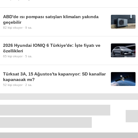
ABD'de ısı pompası satışları klimaları yakında
geçebilir
82
kişi okuyor ·
9 sa.
2026 Hyundai IONIQ 6 Türkiye'de: İşte fiyatı ve
özellikleri
65
kişi okuyor ·
5 sa.
Türksat 3A, 15 Ağustos'ta kapanıyor: SD kanallar
kapanacak mı?
52
kişi okuyor ·
2 sa.