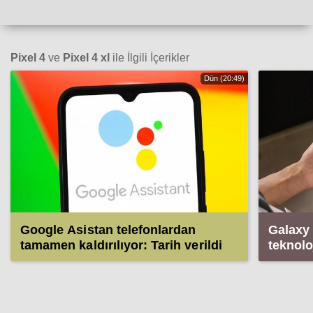
Pixel 4
ve
Pixel 4 xl
ile İlgili İçerikler
Dün (20:49)
Google Asistan telefonlardan
Galaxy 
tamamen kaldırılıyor: Tarih verildi
teknolo
katlanm