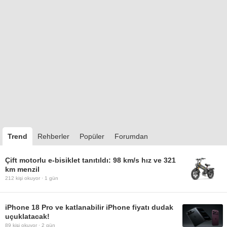
Trend
Rehberler
Popüler
Forumdan
Çift motorlu e-bisiklet tanıtıldı: 98 km/s hız ve 321
km menzil
212
kişi okuyor ·
1 gün
iPhone 18 Pro ve katlanabilir iPhone fiyatı dudak
uçuklatacak!
89
kişi okuyor ·
2 gün