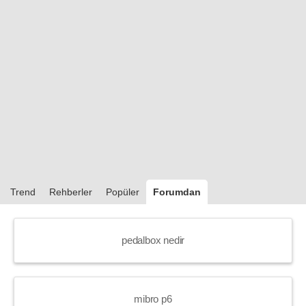
Trend
Rehberler
Popüler
Forumdan
pedalbox nedir
mibro p6