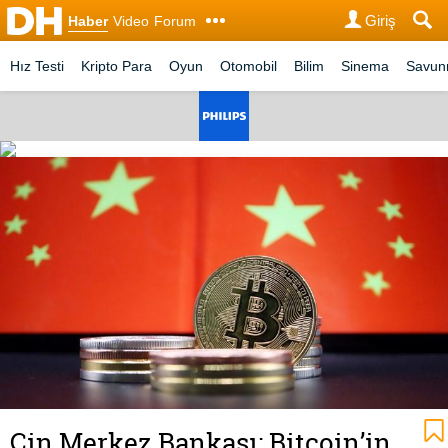
Giriş
Haber
Video
Forum
Hız Testi
Kripto Para
Oyun
Otomobil
Bilim
Sinema
Savu
Çin Merkez Bankası: Bitcoin’in