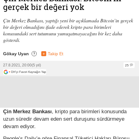
gerçek bir değeri yok
Çin Merkez Bankası, yaptığı yeni bir açıklamada Bitcoin’in gerçek
bir değeri olmadığını ifade ederek kripto para birimleri
konusundaki sert tutumunu yumuşatmayacağını bir kez daha
gösterdi.
Gökay Uyan
+
Takip Et
?
27.8.2021, 20:00
(5 yıl)
25
+
DH'yi Favori Kaynağın Yap
Çin Merkez Bankası
, kripto para birimleri konusunda
uzun süredir devam eden sert duruşunu sürdürmeye
devam ediyor.
People’s Daily’e göre Finansal Tüketici Hakları Bürosu