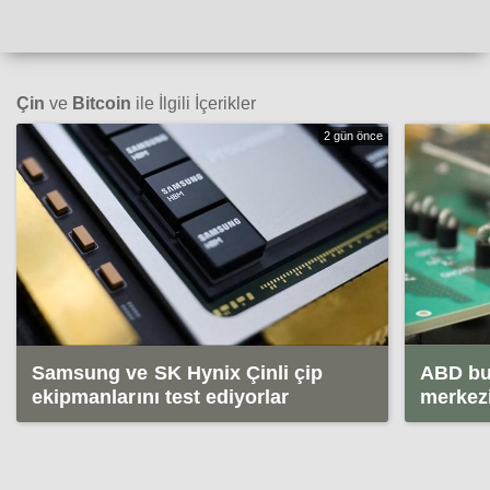
Çin
ve
Bitcoin
ile İlgili İçerikler
2 gün önce
Samsung ve SK Hynix Çinli çip
ABD bu 
ekipmanlarını test ediyorlar
merkezi
yasak 