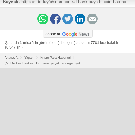
Kaynak:
https://u.today/chinas-central-bank-says-bitcoin-has-no-
actual-value
Abone ol
Şu anda
1 misafirin
görüntülediği bu içeriğe toplam
7781 kez
bakıldı.
(0,547 sn.)
Anasayfa
Yaşam
Kripto Para Haberleri
Çin Merkez Bankası: Bitcoin’in gerçek bir değeri yok