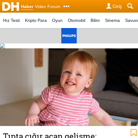
Giriş
Haber
Video
Forum
Hız Testi
Kripto Para
Oyun
Otomobil
Bilim
Sinema
Savu
Tıpta çığır açan gelişme: