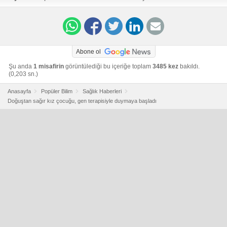
after-breakthrough-gene-therapy/
Abone ol
Şu anda
1 misafirin
görüntülediği bu içeriğe toplam
3485 kez
bakıldı.
(0,203 sn.)
Anasayfa
Popüler Bilim
Sağlık Haberleri
Doğuştan sağır kız çocuğu, gen terapisiyle duymaya başladı