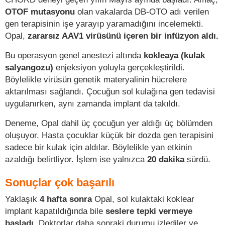
OTOF mutasyonu
olan vakalarda DB-OTO adı verilen
gen terapisinin işe yarayıp yaramadığını incelemekti.
Opal,
zararsız AAV1 virüsünü içeren bir infüzyon aldı.
Bu operasyon genel anestezi altında
kokleaya (kulak
salyangozu)
enjeksiyon yoluyla gerçekleştirildi.
Böylelikle virüsün genetik materyalinin hücrelere
aktarılması sağlandı. Çocuğun sol kulağına gen tedavisi
uygulanırken, aynı zamanda implant da takıldı.
Deneme, Opal dahil üç çocuğun yer aldığı üç bölümden
oluşuyor. Hasta çocuklar küçük bir dozda gen terapisini
sadece bir kulak için aldılar. Böylelikle yan etkinin
azaldığı belirtliyor. İşlem ise yalnızca
20 dakika
sürdü.
Sonuçlar çok başarılı
Yaklaşık
4 hafta sonra
Opal, sol kulaktaki koklear
implant kapatıldığında bile
seslere tepki vermeye
başladı.
Doktorlar daha sonraki durumu izlediler ve