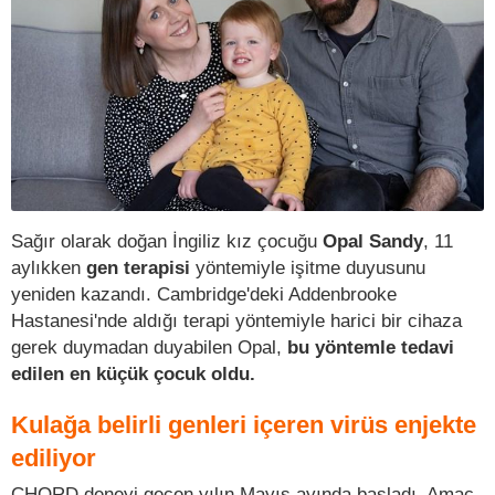
Sağır olarak doğan İngiliz kız çocuğu
Opal Sandy
, 11
aylıkken
gen terapisi
yöntemiyle işitme duyusunu
yeniden kazandı. Cambridge'deki Addenbrooke
Hastanesi'nde aldığı terapi yöntemiyle harici bir cihaza
gerek duymadan duyabilen Opal,
bu yöntemle tedavi
edilen en küçük çocuk oldu.
Kulağa belirli genleri içeren virüs enjekte
ediliyor
CHORD deneyi geçen yılın Mayıs ayında başladı. Amaç,