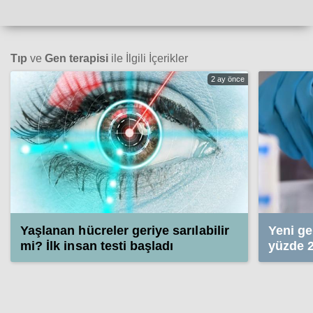
Tıp
ve
Gen terapisi
ile İlgili İçerikler
2 ay önce
Yaşlanan hücreler geriye sarılabilir
Yeni ge
mi? İlk insan testi başladı
yüzde 2
yaradığ