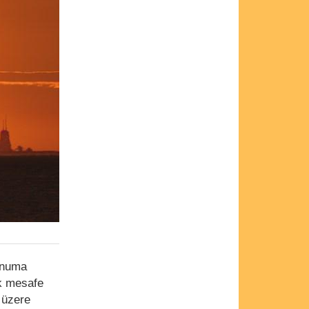
onuma
ik mesafe
 üzere