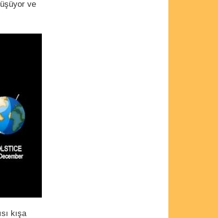
düşüyor ve
sı kışa