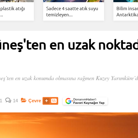
plastik atığı
Sadece 4 saatte atık suyu
Bilim insa
..
temizleyen...
Antarktika
eş'ten en uzak noktad
ş’ten en uzak konumda olmasına rağmen Kuzey Yarımküre’de k
DonanımHaber’i
1
14
Çevre
55
+
Favori Kaynağın Yap