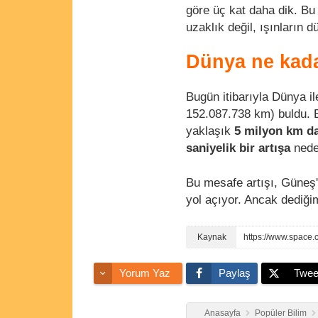
göre üç kat daha dik. Bu
uzaklık değil, ışınların 
Dünya ne kada
Bugün itibarıyla Dünya 
152.087.738 km) buldu. 
yaklaşık
5 milyon km d
saniyelik bir artışa
nede
Bu mesafe artışı, Güneş
yol açıyor. Ancak dediğim
https://www.space.c
Yorum Yaz
Paylaş
Twee
Anasayfa
Popüler Bilim