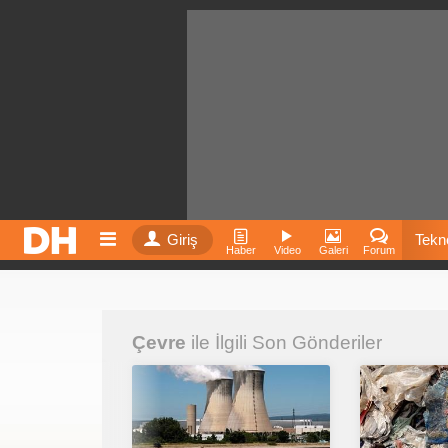
Giriş
Tekno
Haber
Video
Galeri
Forum
Film
Çevre
ile İlgili Son Gönderiler
Fiyatla
İnst