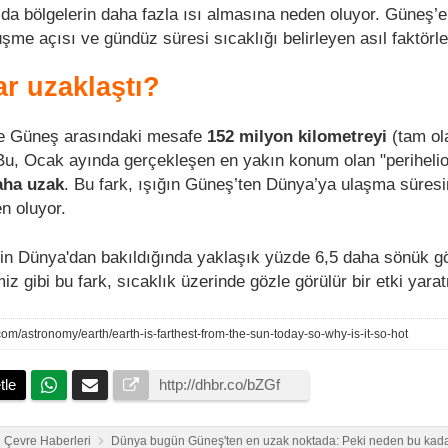
 da bölgelerin daha fazla ısı almasına neden oluyor. Güneş’e
düşme açısı ve gündüz süresi sıcaklığı belirleyen asıl faktörle
r uzaklaştı?
ile Güneş arasındaki mesafe
152 milyon kilometreyi
(tam ol
Bu, Ocak ayında gerçekleşen en yakın konum olan "periheli
aha uzak
. Bu fark, ışığın Güneş’ten Dünya’ya ulaşma süres
n oluyor.
'in Dünya'dan bakıldığında yaklaşık yüzde 6,5 daha sönük 
iz gibi bu fark, sıcaklık üzerinde gözle görülür bir etki yara
om/astronomy/earth/earth-is-farthest-from-the-sun-today-so-why-is-it-so-hot
tle
Çevre Haberleri
Dünya bugün Güneş'ten en uzak noktada: Peki neden bu kada