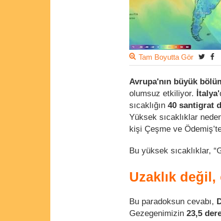
Tam Boyutta Gör
Avrupa'nın büyük böl
olumsuz etkiliyor.
İtalya'
sıcaklığın
40 santigrat
Yüksek sıcaklıklar neden
kişi Çeşme ve Ödemiş’te 
Bu yüksek sıcaklıklar, “
Uzaklık değil, 
Bu paradoksun cevabı,
D
Gezegenimizin
23,5 der