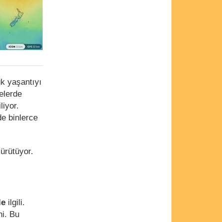
ük yaşantıyı
elerde
liyor.
de binlerce
ürütüyor.
le
ilgili.
ni. Bu