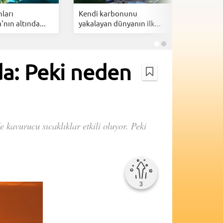
nları
Kendi karbonunu
Yörüngey
'nın altında...
yakalayan dünyanın ilk...
uydu fırla
a: Peki neden
avurucu sıcaklıklar etkili oluyor. Peki
3