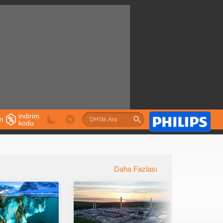
indirim
im
kodu
u
Daha Fazlası