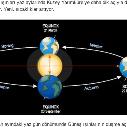
ışınları yaz aylarında Kuzey Yarımküre’ye daha dik açıyla 
 Yani, sıcaklıklar artıyor.
n ayındaki yaz gün dönümünde Güneş ışınlarının düşme açı