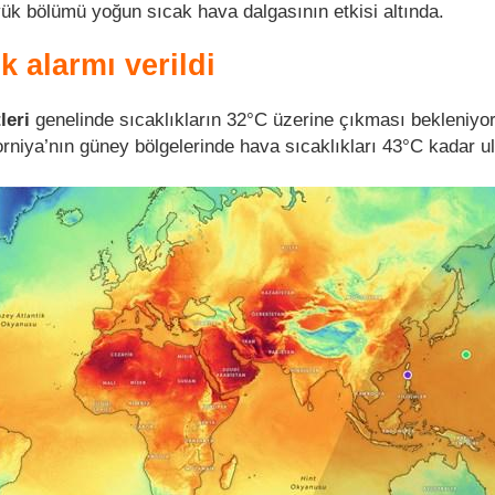
k bölümü yoğun sıcak hava dalgasının etkisi altında.
k alarmı verildi
leri
genelinde sıcaklıkların 32°C üzerine çıkması bekleniyor
rniya’nın güney bölgelerinde hava sıcaklıkları 43°C kadar ula