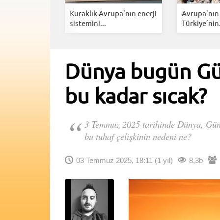
erine
Kuraklık Avrupa'nın enerji
Avrupa'nın 
yor:...
sistemini...
Türkiye’nin.
Dünya bugün Gün
bu kadar sıcak?
3 Temmuz 2025 tarihinde Dünya, Güne
bu tuhaf çelişkinin nedeni ne?
03 Temmuz 2025, 18:11
(1 yıl)
8,3b