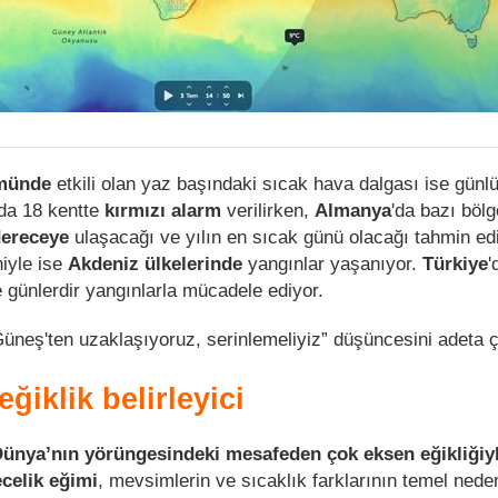
ümünde
etkili olan yaz başındaki sıcak hava dalgası ise günl
da 18 kentte
kırmızı alarm
verilirken,
Almanya
'da bazı bölg
 dereceye
ulaşacağı ve yılın en sıcak günü olacağı tahmin edi
iyle ise
Akdeniz ülkelerinde
yangınlar yaşanıyor.
Türkiye
'
günlerdir yangınlarla mücadele ediyor.
Güneş'ten uzaklaşıyoruz, serinlemeliyiz” düşüncesini adeta ç
eğiklik belirleyici
ünya’nın yörüngesindeki mesafeden çok eksen eğikliğiy
ecelik eğimi
, mevsimlerin ve sıcaklık farklarının temel nede