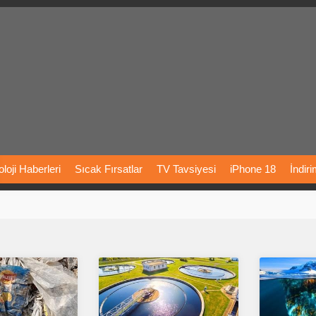
loji
Haberleri
Sıcak
Fırsatlar
TV
Tavsiyesi
iPhone
18
İndir
Önerileri
Türkiye
Araba
Fiyatları
Yapay
Zeka
Şarj
İstasyon
rı
Vizyondaki
Filmler
Bitcoin
Dizi
Önerileri
Telefon
Önerileri
agram
Dondurma
İnstagram
Çöktü
Mü