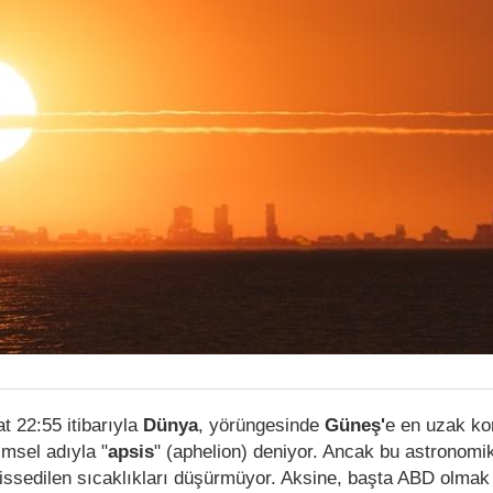
 22:55 itibarıyla
Dünya
, yörüngesinde
Güneş'
e en uzak k
imsel adıyla "
apsis
" (aphelion) deniyor. Ancak bu astronom
issedilen sıcaklıkları düşürmüyor. Aksine, başta ABD olmak