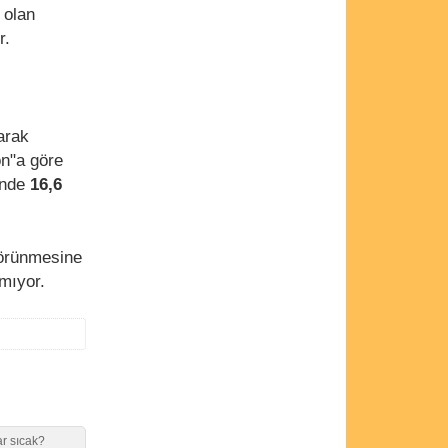
 olan
r.
arak
on"a göre
inde
16,6
görünmesine
tmıyor.
r sıcak?