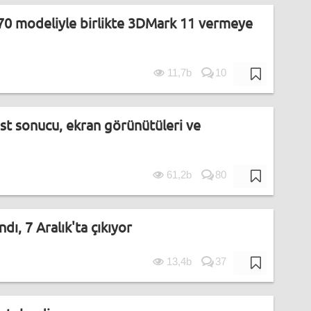
70 modeliyle birlikte 3DMark 11 vermeye
11,7b
10
est sonucu, ekran görünütüleri ve
61,2b
80
, 7 Aralık'ta çıkıyor
13,4b
37