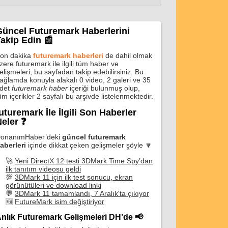
Güncel Futuremark Haberlerini
akip Edin 📰
on dakika
futuremark haberleri
de dahil olmak
zere futuremark ile ilgili tüm haber ve
elişmeleri, bu sayfadan takip edebilirsiniz. Bu
ağlamda konuyla alakalı 0 video, 2 galeri ve 35
det
futuremark haber
içeriği bulunmuş olup,
üm içerikler 2 sayfalı bu arşivde listelenmektedir.
uturemark İle İlgili Son Haberler
eler ❓
onanımHaber’deki
güncel futuremark
aberleri
içinde dikkat çeken gelişmeler şöyle 🔽
🚀
Yeni DirectX 12 testi 3DMark Time Spy’dan
ilk tanıtım videosu geldi
💯
3DMark 11 için ilk test sonucu, ekran
görünütüleri ve download linki
💬
3DMark 11 tamamlandı, 7 Aralık'ta çıkıyor
🆕
FutureMark isim değiştiriyor
nlık Futuremark Gelişmeleri DH’de 📢