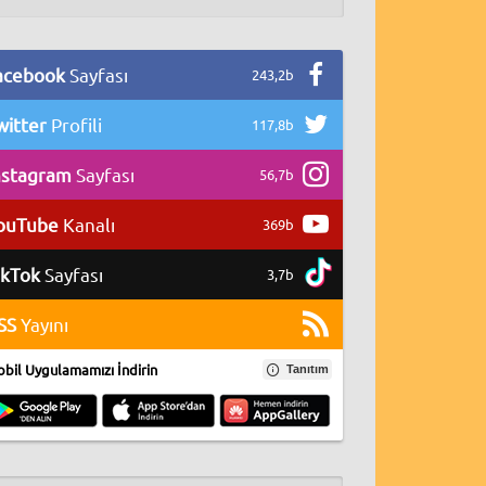
acebook
Sayfası
243,2b
witter
Profili
117,8b
nstagram
Sayfası
56,7b
ouTube
Kanalı
369b
ikTok
Sayfası
3,7b
SS
Yayını
bil Uygulamamızı İndirin
Tanıtım