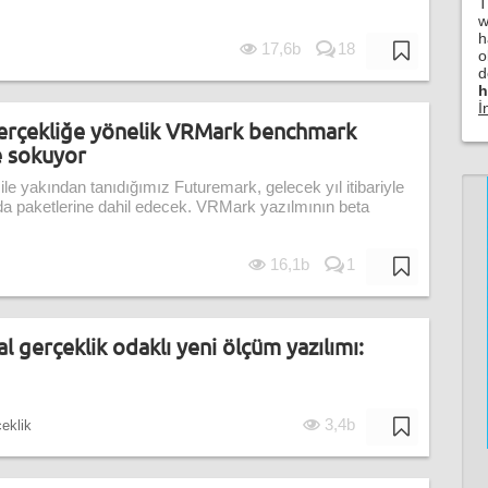
T
w
h
17,6b
18
o
d
h
İ
gerçekliğe yönelik VRMark benchmark
e sokuyor
le yakından tanıdığımız Futuremark, gelecek yıl itibariyle
 da paketlerine dahil edecek. VRMark yazılmının beta
16,1b
1
 gerçeklik odaklı yeni ölçüm yazılımı:
3,4b
eklik