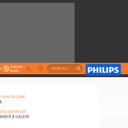
indirim
im
kodu
u
N GÜNCELLEME
IL
İLEN İÇERİKLER
ABER
2
GALERİ