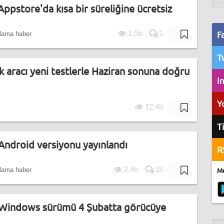
ppstore'da kısa bir süreliğine ücretsiz
F
1,5b
1
lama haber
T
aracı yeni testlerle Haziran sonuna doğru
I
Y
12,4b
T
Android versiyonu yayınlandı
R
2,4b
18
lama haber
Mo
 Windows sürümü 4 Şubatta görücüye