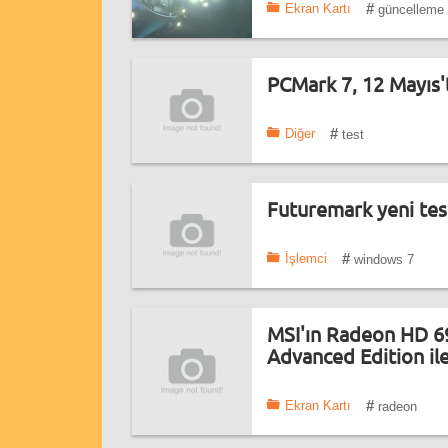
#
Ekran Kartı
güncelleme
PCMark 7, 12 Mayıs'
#
Diğer
test
Futuremark yeni tes
#
İşlemci
windows 7
MSI'ın Radeon HD 69
Advanced Edition il
#
Ekran Kartı
radeon