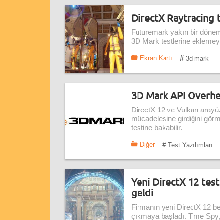
DirectX Raytracing t
Futuremark yakın bir dönemd
3D Mark testlerine eklemeyi
#
Ekran Kartı
3d mark
3D Mark API Overhe
DirectX 12 ve Vulkan arayüz
mücadelesine girdiğini gör
testine bakabilir.
#
Diğer
Test Yazılımları
Yeni DirectX 12 tes
geldi
Firmanın yeni DirectX 12 b
çıkmaya başladı. Time Spy, Di