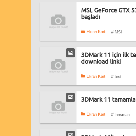
MSI, GeForce GTX 5
başladı
#
Ekran Kartı
MSI
3DMark 11 için ilk t
download linki
#
Ekran Kartı
test
3DMark 11 tamamlandı
#
Ekran Kartı
lansman