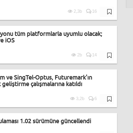
2,3b
16
iyonu tüm platformlarla uyumlu olacak;
e iOS
2b
14
mm ve SingTel-Optus, Futuremark'ın
geliştirme çalışmalarına katıldı
3,2b
6
ulaması 1.02 sürümüne güncellendi