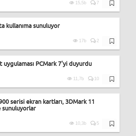
15,5b
7
ta kullanıma sunuluyor
17b
2
t uygulaması PCMark 7'yi duyurdu
11,7b
10
00 serisi ekran kartları, 3DMark 11
e sunuluyorlar
10,3b
5