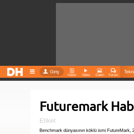
Giriş
Tekno
Haber
Video
Galeri
Forum
Film
Futuremark Habe
Fiyatla
İnst
Etiket
Benchmark dünyasının köklü ismi FutureMark, 20