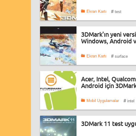
#
Ekran Kartı
test
3DMark'ın yeni vers
Windows, Android v
#
Ekran Kartı
surface
Acer, Intel, Qualco
Android için 3DMark 
#
Mobil Uygulamalar
intel
3DMark 11 test uyg