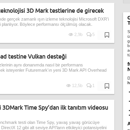
eknolojisi 3D Mark testlerine de girecek
e gerçek zamanlı ışın izleme teknolojisi Microsoft DXR’i
T
 planlıyor. Böylece performansı ölçülmüş olacak.
S
2,9b
5
ü
g
b
a
ad testine Vulkan desteği
t
f
lerinin aynı donanımda nasıl bir performans
N
mek isteyenler Futuremark'ın yeni 3D Mark API Overhead
D
h
12,5b
1
ti 3DMark Time Spy’dan ilk tanıtım videosu
enchmark testi olan Time Spy, yavaş yavaş görücüye
A
rectX 12 gibi alt seviye API’ların etkileyici potansiyelini