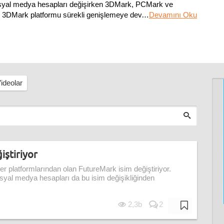
sosyal medya hesapları değişirken 3DMark, PCMark ve
n 3DMark platformu sürekli genişlemeye devam ediyor:
…
Devamını Oku
ideolar
iştiriyor
r platformlarından olan FutureMark isim değiştiriyor.
syal medya hesapları da bu isim değişikliğinden
2,3b
2