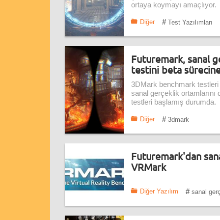
ortaya koymayı amaçlıyor.
#
Diğer
Test Yazılımları
Futuremark, sanal 
testini beta sürecin
3DMark benchmark testleri i
sanal gerçeklik ortamlarını
testleri başlamış durumda.
#
Diğer
3dmark
Futuremark'dan sanal
VRMark
#
Diğer Yazılım
sanal gerç