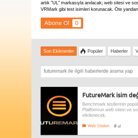
artık "UL" markasıyla anılacak; web sitesi ve 
VRMark gibi test isimleri korunacak. Öte yanda
0
Son Eklenenler
Popüler
Haberler
V
FutureMark isim değ
Benchmark testlerinin popüle
Platformun web sitesi ve so
etkilenecek.
#
Web Siteleri
ul