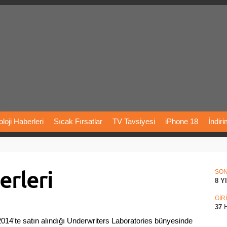
loji
Haberleri
Sıcak
Fırsatlar
TV
Tavsiyesi
iPhone
18
İndir
Önerileri
Türkiye
Araba
Fiyatları
Yapay
Zeka
Şarj
İstasyon
rleri
rı
Vizyondaki
Filmler
Bitcoin
Dizi
Önerileri
Telefon
Önerileri
SO
8 Y
agram
Dondurma
İnstagram
Çöktü
Mü
GİR
37
H
14'te satın alındığı Underwriters Laboratories bünyesinde