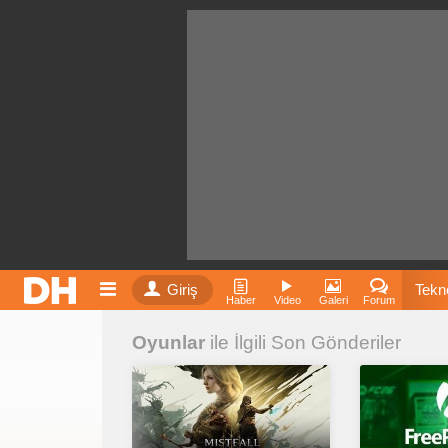
Giriş
Tekno
Haber
Video
Galeri
Forum
Oyunlar
ile İlgili Son Gönderiler
Film
Fiyatla
İnst