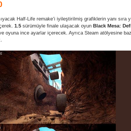
0
şıyacak Half-Life remake’i iyileştirilmiş grafiklerin yanı sıra 
çerek.
1.5
sürümüyle finale ulaşacak oyun
Black Mesa: Defi
ve oyuna ince ayarlar içerecek. Ayrıca Steam atölyesine baz
.