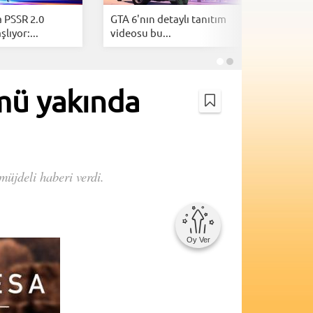
 PSSR 2.0
GTA 6'nın detaylı tanıtım
Epic Gam
lıyor:...
videosu bu...
ücretsiz 
mü yakında
üjdeli haberi verdi.
Oy Ver