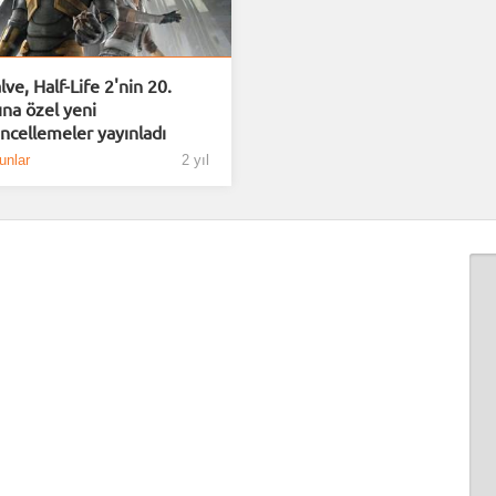
lve, Half-Life 2'nin 20.
lına özel yeni
ncellemeler yayınladı
unlar
2 yıl