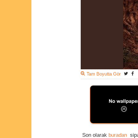
Tam Boyutta Gör
Son olarak
buradan
sip