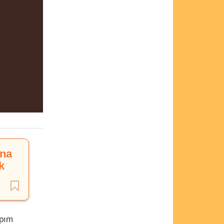
ına
k
apım