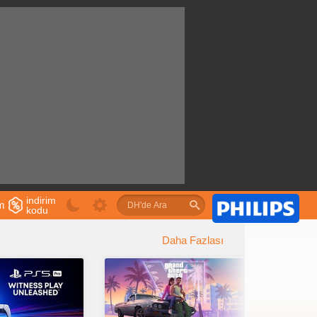
indirim
im
kodu
u
Daha Fazlası