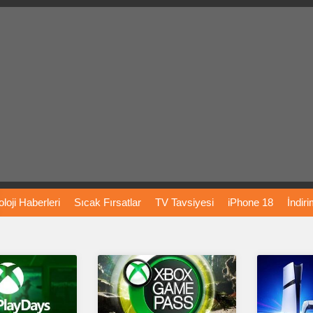
loji
Haberleri
Sıcak
Fırsatlar
TV
Tavsiyesi
iPhone
18
İndir
Önerileri
Türkiye
Araba
Fiyatları
Yapay
Zeka
Şarj
İstasyon
rı
Vizyondaki
Filmler
Bitcoin
Dizi
Önerileri
Telefon
Önerileri
agram
Dondurma
İnstagram
Çöktü
Mü