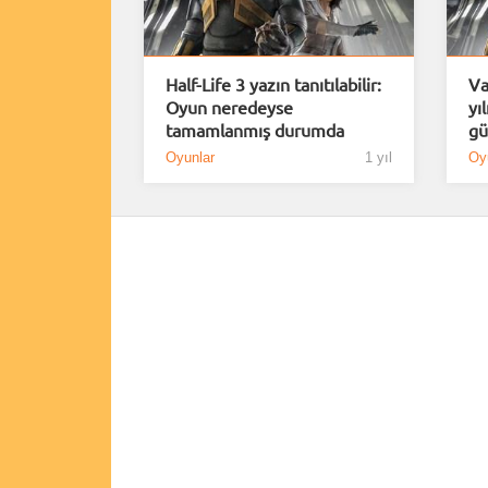
Half-Life 3 yazın tanıtılabilir:
Va
Oyun neredeyse
yı
tamamlanmış durumda
gü
Oyunlar
1 yıl
Oy