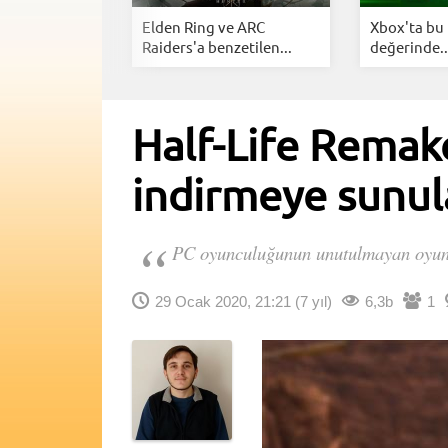
ass bu ayın
Elden Ring ve ARC
Xbox'ta bu 
...
Raiders'a benzetilen...
değerinde..
Half-Life Remak
indirmeye sunul
PC oyunculuğunun unutulmayan oyunlar
29 Ocak 2020, 21:21
(7 yıl)
6,3b
1