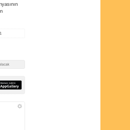
ünyasının
in
/1
ulacak