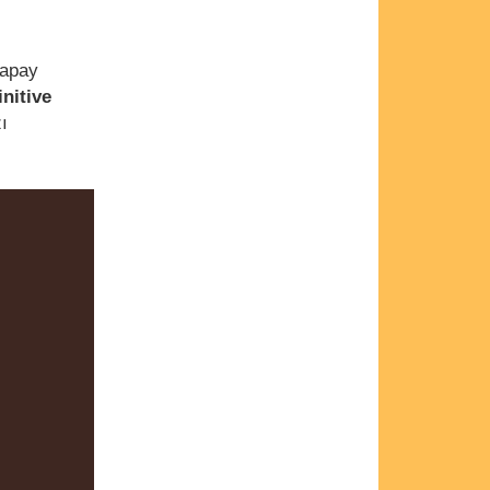
yapay
nitive
ı