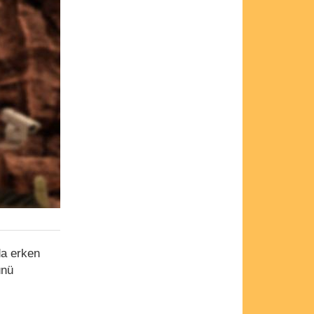
da erken
ünü