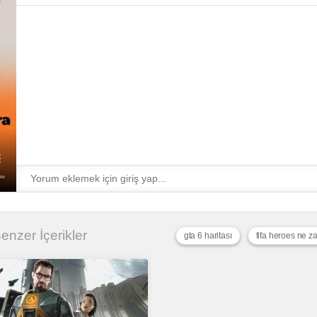
 Benzer İçerikler
gta 6 haritası
fifa heroes ne 