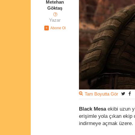
Metehan
Göktaş
?
Yazar
Tam Boyutta Gör
Black Mesa
ekibi uzun y
erişimle yola çıkan ekip
indirmeye açmak üzere.