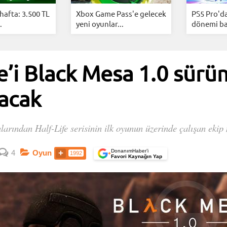
hafta: 3.500 TL
Xbox Game Pass'e gelecek
PS5 Pro'da
.
yeni oyunlar...
dönemi baş
e’i Black Mesa 1.0 sürü
acak
ından Half-Life serisinin ilk oyunun üzerinde çalışan ekip m
DonanımHaber’i
4
Oyun
1992
+
Favori Kaynağın Yap