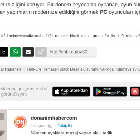
belirsizliğini koruyor. Bir dönem heyecanla oynanan, oyun d
len yapımların modernize edildiğini görmek
PC
oyuncuları iç
ock3d.net/news/software/half-life_remake_black_mesa_preps_for_its_1_0_release
tle
ar Haberleri
Half-Life Remake’i Black Mesa 1.0 sürümü yakında indirmeye sun
iklerini, gelişmiş mobil
görüntüleyin:
donanimhabercom
Instagram
Takip Et
Nike'tan ayaklara masaj yapan akıllı terlik