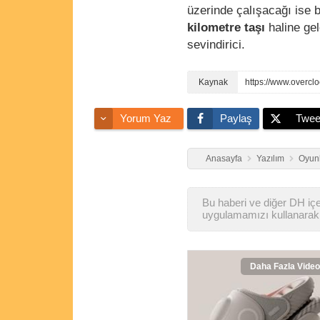
üzerinde çalışacağı ise 
kilometre taşı
haline ge
sevindirici.
https://www.overcl
Yorum Yaz
Paylaş
Twee
Anasayfa
Yazılım
Oyunl
Bu haberi ve diğer DH içer
uygulamamızı kullanarak 
Daha Fazla Video