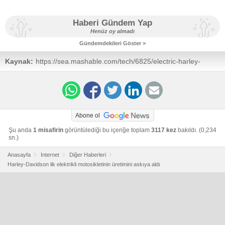
Haberi Gündem Yap
Henüz oy almadı
Gündemdekileri Göster >
Kaynak:
https://sea.mashable.com/tech/6825/electric-harley-
davidson-motorcycle-production-has-been-paused
Abone ol
Şu anda
1 misafirin
görüntülediği bu içeriğe toplam
3117 kez
bakıldı. (0,234
sn.)
Anasayfa
Internet
Diğer Haberleri
Harley-Davidson ilk elektrikli motosikletinin üretimini askıya aldı