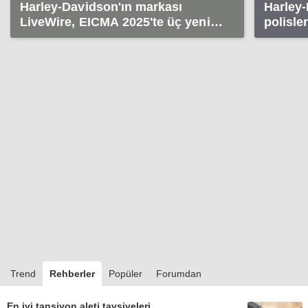
Harley-Davidson'ın markası
Harley-
LiveWire, EICMA 2025'te üç yeni
polisler
model sergiledi
motosikl
Trend
Rehberler
Popüler
Forumdan
En iyi tansiyon aleti tavsiyeleri