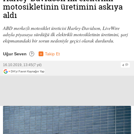
motosikletinin üretimini askıya
aldı
ABD merkezli motosiklet üreticisi Harley-Davidson, LiveWire
adıyla piyasaya sürdüğü ilk elektrikli motosikletinin üretimini, şarj
ekipmanındaki bir sorun nedeniyle geçici olarak durdurdu.
Uğur Seven
+
Takip Et
?
16.10.2019, 13:45
(7 yıl)
4
+
DH'yi Favori Kaynağın Yap