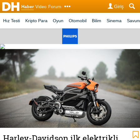
Giriş
Haber
Video
Forum
Hız Testi
Kripto Para
Oyun
Otomobil
Bilim
Sinema
Savu
Harley-Davidson ilk elektrikli