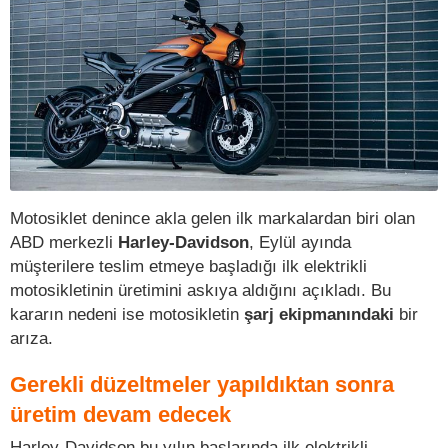
Motosiklet denince akla gelen ilk markalardan biri olan
ABD merkezli
Harley-Davidson
, Eylül ayında
müşterilere teslim etmeye başladığı ilk elektrikli
motosikletinin üretimini askıya aldığını açıkladı. Bu
kararın nedeni ise motosikletin
şarj ekipmanındaki
bir
arıza.
Gerekli düzeltmeler yapıldıktan sonra
üretim devam edecek
Harley-Davidson bu yılın başlarında ilk elektrikli