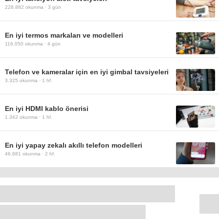
228.882
okunma ·
3 gün
En iyi termos markaları ve modelleri
116.050
okunma ·
4 gün
Telefon ve kameralar için en iyi gimbal tavsiyeleri
3.325
okunma ·
1 hf.
En iyi HDMI kablo önerisi
1.342
okunma ·
1 hf.
En iyi yapay zekalı akıllı telefon modelleri
46.881
okunma ·
2 hf.