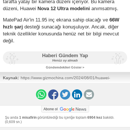
tarafta yatay bir kamera düzeni içeriyor. Bu kamera
düzeni, Huawei
Nova 12 Ultra modelini
anımsatmış.
MatePad Air'in 11.95 inç ekrana sahip olacağı ve
66W
hızlı şarj
desteği sunacağı konuşuluyor. Ancak, diğer
teknik özellikler konusunda henüz net bir bilgi mevcut
değil.
Haberi Gündem Yap
Henüz oy almadı
Gündemdekileri Göster >
Kaynak:
https://www.gizmochina.com/2024/08/01/huawei-
matepad-pro-air-launch-august-6-china/
Abone ol
Şu anda
1 misafirin
görüntülediği bu içeriğe toplam
6904 kez
bakıldı.
(0,609 sn.)