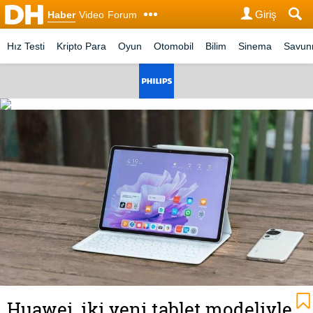
Giriş
Haber
Video
Forum
Hız Testi
Kripto Para
Oyun
Otomobil
Bilim
Sinema
Savu
Huawei, iki yeni tablet modeliyle