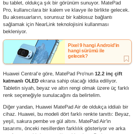
bu tablet, oldukça şık bir görünüm sunuyor. MatePad
Pro, kullanıcılara bir kalem ve klavye ile birlikte gelecek.
Bu aksesuarların, sorunsuz bir kablosuz bağlantı
sağlamak için NearLink teknolojisini kullanması
bekleniyor.
Pixel 9 hangi Android'in
hangi sürümü ile
gelecek?
Huawei Central’e göre, MatePad Pro'nun
12.2 inç çift
katmanlı OLED
ekrana sahip olacağı iddia ediliyor.
Tabletin siyah, beyaz ve altın rengi olmak üzere üç farklı
renk seçeneğiyle sunulacağını da belirtelim.
Diğer yandan, Huawei MatePad Air de oldukça iddialı bir
cihaz. Huawei, bu modeli dört farklı renkte tanıttı: Beyaz,
yeşil, sakura pembe ve gül altını. MatePad Air'in
tasarımı, önceki nesillerden farklılık gösteriyor ve arka