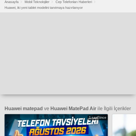
Anasayfa
Mobil Teknolojiler
Cep Telefonları Haberleri
Huawei, iki yeni tablet modelini tanıtmaya hazırlanıyor
Huawei matepad
ve
Huawei MatePad Air
ile İlgili İçerikler
1 saat önce