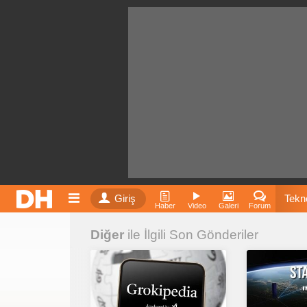
Giriş
Tekno
Haber
Video
Galeri
Forum
Diğer
ile İlgili Son Gönderiler
Film
Fiyatla
İnst