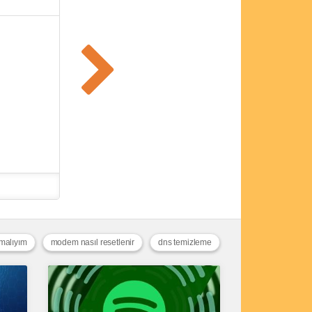
pmalıyım
modem nasıl resetlenir
dns temizleme