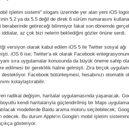
bil işletim sistemi" sloganı üzerinde yer alan yeni iOS logo
cinin 5.2 ya da 5.5 değil de direk 6 sürüm numarasını kullan
eri beraberinde getireceği bilinmiyor fakat son dönemde gerç
n iddialar, az çok bizi nelerin beklediğini gözler önüne serdi.
tği versiyon olarak kabul edilen iOS 5 ile Twitter sosyal ağı
şti. iOS 6 ise; Twitter'a ek olarak Facebook entegrasyonun
n yanı sıra uygulamalar konusunda da büyük öneme sahip ol
e edilmesi bir gereklilik haline gelmişti. Zira birçok uygula
 destekliyor. Facebook bütünleşmesi, hesabınızı otomatik o
ımı kolaylaştırabilir.
eyen radikal değişim, haritalar uygulamasında yaşanacak. Goo
3 boyutlu kendi haritalarıyla güçlendirilmiş bir Maps uygulama
atılacak modellerde Baidu arama motoru seçilebilecek, Goog
 edecek. Bu durum Apple'ın Google'ı mobil işletim sistemin
açıkça gösteriyor.