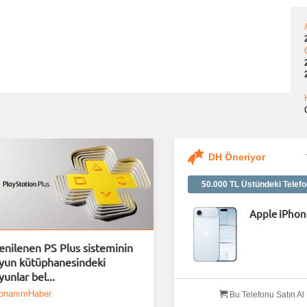
DH Öneriyor
50.000 TL Üstündeki Telefo
Apple iPhon
enilenen PS Plus sisteminin
yun kütüphanesindeki
yunlar bel...
onanımHaber
Bu Telefonu Satın Al