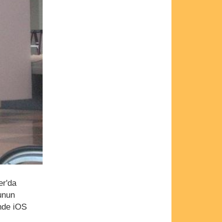
er'da
unun
inde iOS