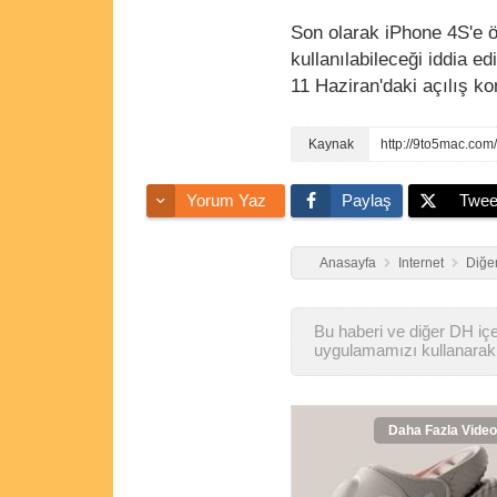
Son olarak iPhone 4S'e öz
kullanılabileceği iddia ed
11 Haziran'daki açılış k
http://9to5mac.com
Yorum Yaz
Paylaş
Twee
Anasayfa
Internet
Diğer
Bu haberi ve diğer DH içer
uygulamamızı kullanarak 
Daha Fazla Video