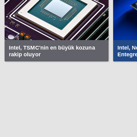
Intel, TSMC'nin en büyük kozuna
Intel, 
rakip oluyor
Entegr