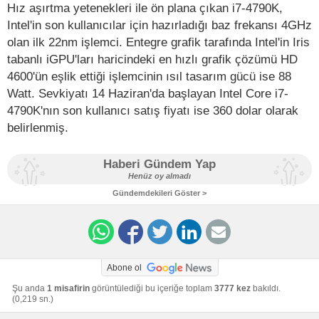
Hız aşırtma yetenekleri ile ön plana çıkan i7-4790K,
Intel'in son kullanıcılar için hazırladığı baz frekansı 4GHz
olan ilk 22nm işlemci. Entegre grafik tarafında Intel'in Iris
tabanlı iGPU'ları haricindeki en hızlı grafik çözümü HD
4600'ün eşlik ettiği işlemcinin ısıl tasarım gücü ise 88
Watt. Sevkiyatı 14 Haziran'da başlayan Intel Core i7-
4790K'nın son kullanıcı satış fiyatı ise 360 dolar olarak
belirlenmiş.
Haberi Gündem Yap
Henüz oy almadı
Gündemdekileri Göster >
Abone ol
Şu anda
1 misafirin
görüntülediği bu içeriğe toplam
3777 kez
bakıldı.
(0,219 sn.)