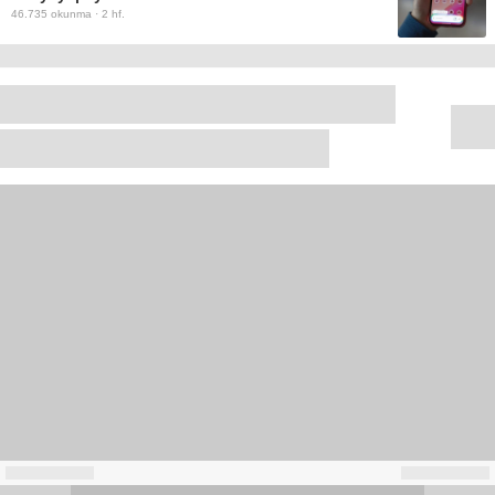
46.735
okunma ·
2 hf.