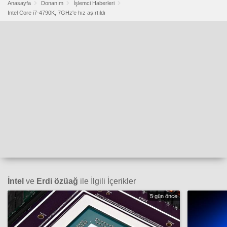
Anasayfa
Donanım
İşlemci Haberleri
Intel Core i7-4790K, 7GHz'e hız aşırtıldı
İntel
ve
Erdi özüağ
ile İlgili İçerikler
5 gün önce