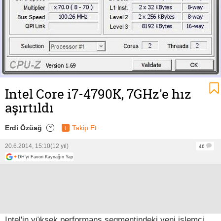
Intel Core i7-4790K, 7GHz'e hız
aşırtıldı
Erdi Özüağ
+
Takip Et
?
20.6.2014, 15:10
(12 yıl)
46
+
DH'yi Favori Kaynağın Yap
Intel'in yüksek performans segmentindeki yeni işlemci