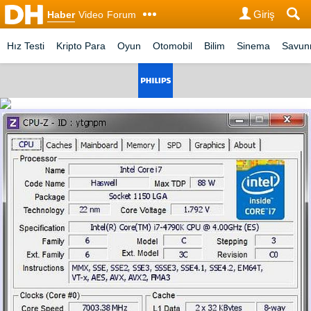
Giriş
Haber
Video
Forum
Hız Testi
Kripto Para
Oyun
Otomobil
Bilim
Sinema
Savu