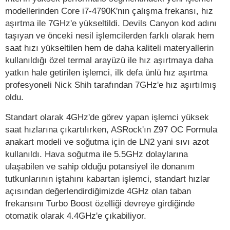
modellerinden Core i7-4790K'nın çalışma frekansı, hız
aşırtma ile 7GHz'e yükseltildi. Devils Canyon kod adını
taşıyan ve önceki nesil işlemcilerden farklı olarak hem
saat hızı yükseltilen hem de daha kaliteli materyallerin
kullanıldığı özel termal arayüzü ile hız aşırtmaya daha
yatkın hale getirilen işlemci, ilk defa ünlü hız aşırtma
profesyoneli Nick Shih tarafından 7GHz'e hız aşırtılmış
oldu.
Standart olarak 4GHz'de görev yapan işlemci yüksek
saat hızlarına çıkartılırken, ASRock'ın Z97 OC Formula
anakart modeli ve soğutma için de LN2 yani sıvı azot
kullanıldı. Hava soğutma ile 5.5GHz dolaylarına
ulaşabilen ve sahip olduğu potansiyel ile donanım
tutkunlarının iştahını kabartan işlemci, standart hızlar
açısından değerlendirdiğimizde 4GHz olan taban
frekansını Turbo Boost özelliği devreye girdiğinde
otomatik olarak 4.4GHz'e çıkabiliyor.