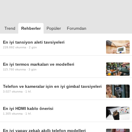
Trend
Rehberler
Popüler
Forumdan
En iyi tansiyon aleti tavsiyeleri
228.692
okunma ·
2 gün
En iyi termos markaları ve modelleri
115.760
okunma ·
3 gün
Telefon ve kameralar için en iyi gimbal tavsiyeleri
3.027
okunma ·
1 hf.
En iyi HDMI kablo önerisi
1.305
okunma ·
1 hf.
En iyi yapay zekalı akıllı telefon modelleri