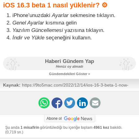
iOS 16.3 beta 1 nasıl yüklenir? ⚙️
iPhone’unuzdaki
Ayarlar
sekmesine tıklayın.
Genel Ayarlar
kısmına gelin
Yazılım Güncellemesi
yazısına tıklayın.
İndir ve Yükle
seçeneğini kullanın.
Haberi Gündem Yap
Henüz oy almadı
Gündemdekileri Göster >
Kaynak:
https://9to5mac.com/2022/12/14/ios-16-3-beta-1-now-
available-features/
Abone ol
Şu anda
1 misafirin
görüntülediği bu içeriğe toplam
4961 kez
bakıldı.
(0,719 sn.)