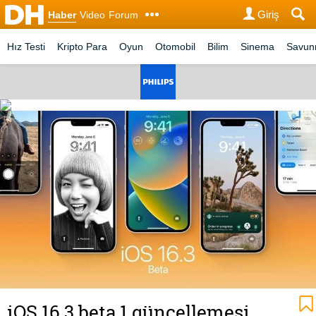
Giriş
Haber
Video
Forum
Hız Testi
Kripto Para
Oyun
Otomobil
Bilim
Sinema
Savu
iOS 16.3 beta 1 güncellemesi