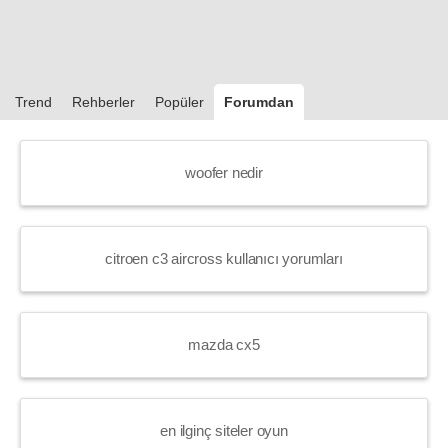
Trend
Rehberler
Popüler
Forumdan
woofer nedir
citroen c3 aircross kullanıcı yorumları
mazda cx5
en ilginç siteler oyun