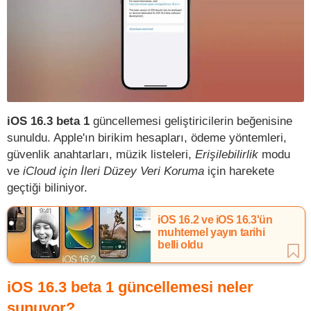
iOS 16.3 beta 1
güncellemesi geliştiricilerin beğenisine
sunuldu. Apple'ın birikim hesapları, ödeme yöntemleri,
güvenlik anahtarları, müzik listeleri,
Erişilebilirlik
modu
ve
iCloud için İleri Düzey Veri Koruma
için harekete
geçtiği biliniyor.
iOS 16.2 ve iOS 16.3'ün
muhtemel yayın tarihi
belli oldu
iOS 16.3 beta 1 güncellemesi neler
sunuyor?