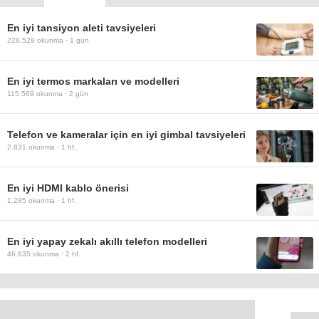
En iyi tansiyon aleti tavsiyeleri
228.529
okunma ·
1 gün
En iyi termos markaları ve modelleri
115.569
okunma ·
2 gün
Telefon ve kameralar için en iyi gimbal tavsiyeleri
2.831
okunma ·
1 hf.
En iyi HDMI kablo önerisi
1.285
okunma ·
1 hf.
En iyi yapay zekalı akıllı telefon modelleri
46.635
okunma ·
2 hf.