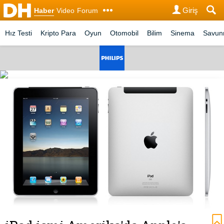
Giriş
Haber
Video
Forum
Hız Testi
Kripto Para
Oyun
Otomobil
Bilim
Sinema
Savu