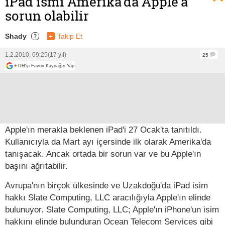
iPad ismi Amerika'da Apple'a
sorun olabilir
Shady
+
Takip Et
?
1.2.2010, 09:25
(17 yıl)
25
+
DH'yi Favori Kaynağın Yap
Apple'ın merakla beklenen iPad'i 27 Ocak'ta tanıtıldı.
Kullanıcıyla da Mart ayı içersinde ilk olarak Amerika'da
tanışacak. Ancak ortada bir sorun var ve bu Apple'ın
başını ağrıtabilir.
Avrupa'nın birçok ülkesinde ve Uzakdoğu'da iPad isim
hakkı Slate Computing, LLC aracılığıyla Apple'ın elinde
bulunuyor. Slate Computing, LLC; Apple'ın iPhone'un isim
hakkını elinde bulunduran Ocean Telecom Services gibi