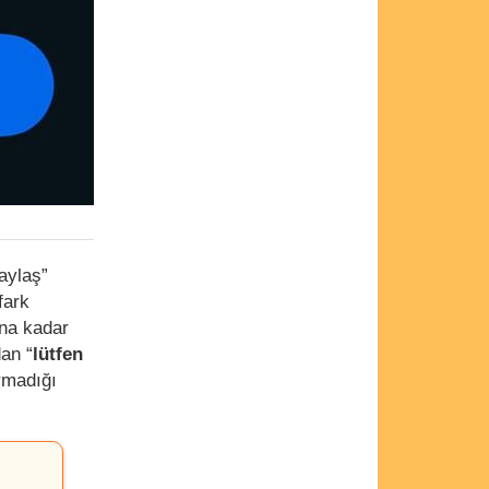
aylaş”
 fark
ına kadar
dan “
lütfen
rmadığı