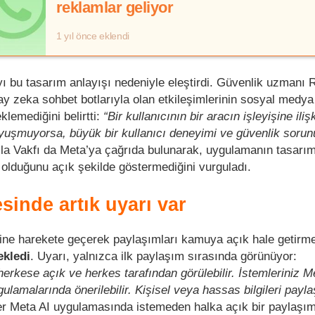
reklamlar geliyor
1 yıl önce eklendi
yı bu tasarım anlayışı nedeniyle eleştirdi. Güvenlik uzmanı 
ay zeka sohbet botlarıyla olan etkileşimlerinin sosyal medya 
lemediğini belirtti:
“Bir kullanıcının bir aracın işleyişine iliş
uyuşmuyorsa, büyük bir kullanıcı deneyimi ve güvenlik sorunu
la Vakfı da Meta’ya çağrıda bulunarak, uygulamanın tasarı
olduğunu açık şekilde göstermediğini vurguladı.
inde artık uyarı var
rine harekete geçerek paylaşımları kamuya açık hale getirm
ekledi
. Uyarı, yalnızca ilk paylaşım sırasında görünüyor:
herkese açık ve herkes tarafından görülebilir. İstemleriniz M
ulamalarında önerilebilir. Kişisel veya hassas bilgileri pay
r Meta AI uygulamasında istemeden halka açık bir paylaşı