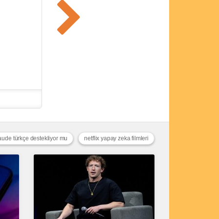
aude türkçe destekliyor mu
netflix yapay zeka filmleri