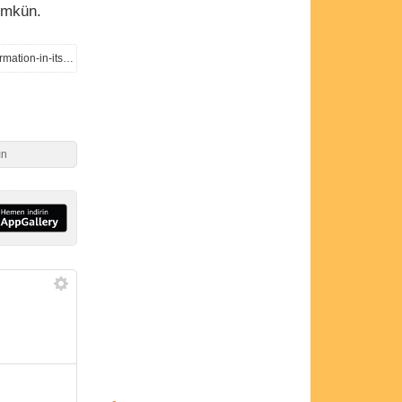
mümkün.
https://www.engadget.com/social-media/meta-warns-users-to-avoid-sharing-personal-or-sensitive-information-in-its-ai-app-233900625.html
ın