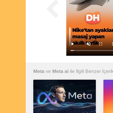
Meta
ve
Meta ai
ile İlgili Benzer İçeri