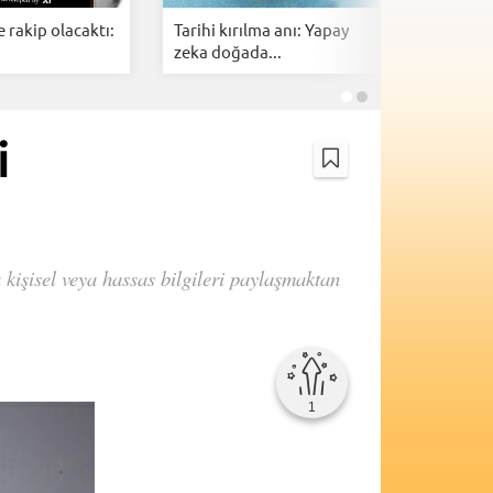
e rakip olacaktı:
Tarihi kırılma anı: Yapay
OpenAI'ın
zeka doğada...
gizemli c
i
kişisel veya hassas bilgileri paylaşmaktan
1