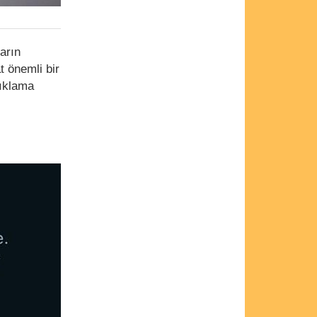
ların
 önemli bir
çıklama