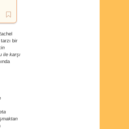
Rachel
tarzı bir
kin
 ile karşı
mında
e
eta
laşmaktan
m