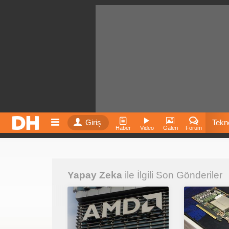
Giriş
Tekno
Haber
Video
Galeri
Forum
Film
Yapay Zeka
ile İlgili Son Gönderiler
Fiyatla
İnst