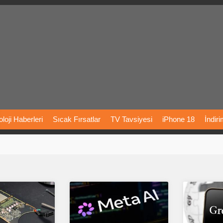
loji
Haberleri
Sıcak
Fırsatlar
TV
Tavsiyesi
iPhone
18
İndir
Önerileri
Türkiye
Araba
Fiyatları
Yapay
Zeka
Şarj
İstasyon
rı
Vizyondaki
Filmler
Bitcoin
Dizi
Önerileri
Telefon
Önerileri
agram
Dondurma
İnstagram
Çöktü
Mü