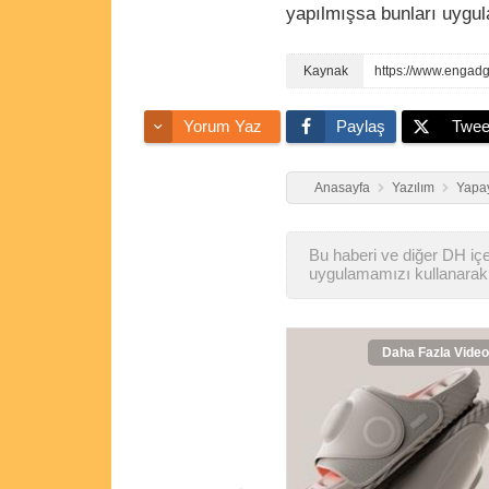
yapılmışsa bunları uygul
Yorum Yaz
Paylaş
Twee
Anasayfa
Yazılım
Yapay
Bu haberi ve diğer DH içer
uygulamamızı kullanarak 
Daha Fazla Video