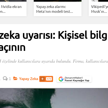
k Nvidia ekran
Yapay zeka alarmı:
Vikipedi’y
n...
Meta'nın modeli test...
Musk’ın...
ka uyarısı: Kişisel bilg
açının
zelinde kullanıcılara uyarıda bulundu. Firma, kullanıcılara 
DonanımHaber’i
1
1
Yapay Zeka
479
+
Favori Kaynağın Yap