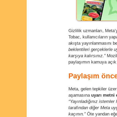
Gizlilik uzmanları, Meta’
Tobac, kullanıcıların yap
akışta yayınlanmasını bek
beklentileri gerçeklerle 
karşıya kalırsınız.”
Mozil
paylaşımın kamuya açık 
Paylaşım önces
Meta, gelen tepkiler üze
aşamasına
uyarı metni 
“Yayınladığınız istemler 
tarafından diğer Meta uyg
kaçının.”
Öte yandan eğe