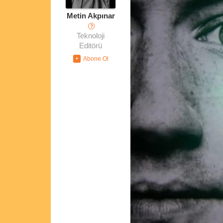
Metin Akpınar
?
Teknoloji
Editörü