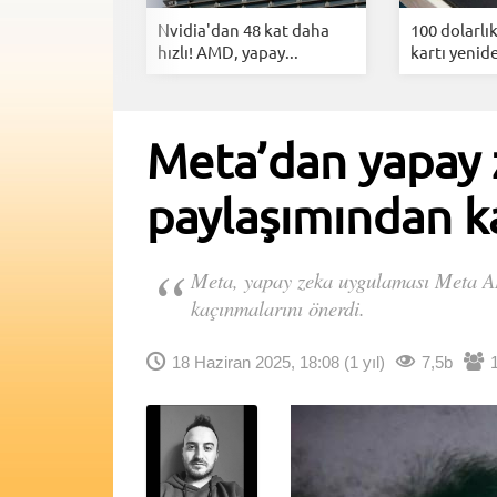
'ın ticari sır
Nvidia'dan 48 kat daha
100 dolarlı
hızlı! AMD, yapay...
kartı yenide
Meta’dan yapay ze
paylaşımından k
Meta, yapay zeka uygulaması Meta AI ö
kaçınmalarını önerdi.
18 Haziran 2025, 18:08
(1 yıl)
7,5b