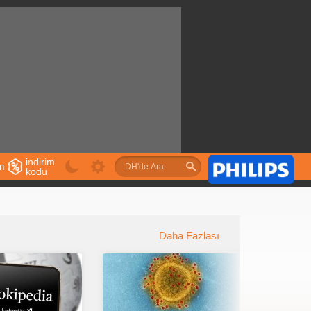
indirim
im
kodu
u
Daha Fazlası