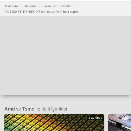
Anasayfa
Donanım
Ekran Kartı Haberleri
RX 7900 XT, RX 6900 XT’den en az %40 hızlı olabilir
Amd
ve
Tsmc
ile İlgili İçerikler
1 ay önce