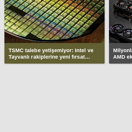
TSMC talebe yetişemiyor: Intel ve
Milyonl
Tayvanlı rakiplerine yeni fırsat
AMD ekr
doğdu
geliyor