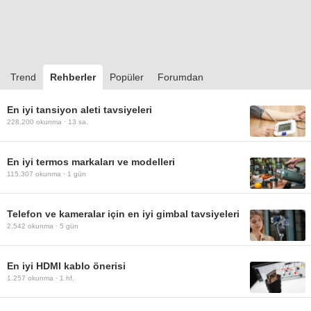
Trend
Rehberler
Popüler
Forumdan
En iyi tansiyon aleti tavsiyeleri
228.200
okunma ·
13 sa.
En iyi termos markaları ve modelleri
115.307
okunma ·
1 gün
Telefon ve kameralar için en iyi gimbal tavsiyeleri
2.542
okunma ·
5 gün
En iyi HDMI kablo önerisi
1.257
okunma ·
1 hf.