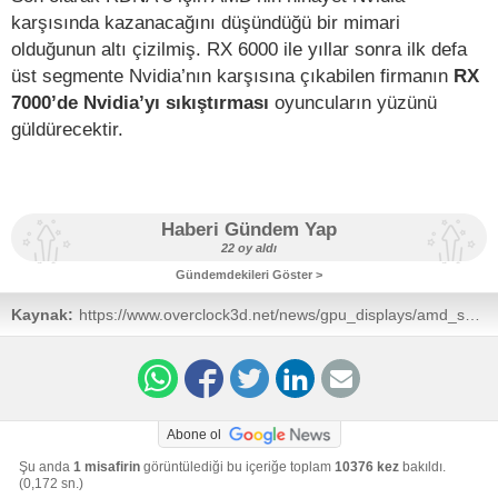
karşısında kazanacağını düşündüğü bir mimari
olduğunun altı çizilmiş. RX 6000 ile yıllar sonra ilk defa
üst segmente Nvidia’nın karşısına çıkabilen firmanın
RX
7000’de Nvidia’yı sıkıştırması
oyuncuların yüzünü
güldürecektir.
Haberi Gündem Yap
22 oy aldı
Gündemdekileri Göster >
Kaynak:
https://www.overclock3d.net/news/gpu_displays/amd_s_rx_7900_xt_reportedly_at_a_minimum_40_better_than_an_rx_6900_xt/1
Abone ol
Şu anda
1 misafirin
görüntülediği bu içeriğe toplam
10376 kez
bakıldı.
(0,172 sn.)