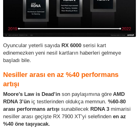
Oyuncular yeterli sayıda
RX 6000
serisi kart
edinemezken yeni nesil kartların haberleri gelmeye
başladı bile.
Nesiller arası en az %40 performans
artışı
Moore’s Law is Dead’in
son paylaşımına göre
AMD
RDNA 3’ün
iç testlerinden oldukça memnun.
%60-80
arası performans artışı
sunabilecek
RDNA 3
mimarisi
nesiller arası geçişte RX 7900 XT’yi selefinden
en az
%40 öne taşıyacak.