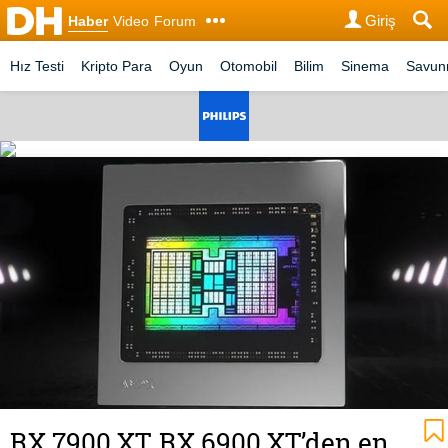
Giriş
Haber
Video
Forum
Hız Testi
Kripto Para
Oyun
Otomobil
Bilim
Sinema
Savu
RX 7900 XT, RX 6900 XT’den en