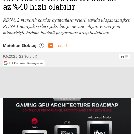
az %40 hızlı olabilir
RDNA 2 mimarili kartlar oyunculara yeterli sayıda ulaşamamışken
RDNA3’ün ayak sesleri yükselmeye devam ediyor. Firma yeni
mimarisiyle birlikte hacimli performans artışı hedefliyor.
Metehan Göktaş
+
Takip Et
?
9.5.2021, 22:30
(5 yıl)
66
+
DH'yi Favori Kaynağın Yap