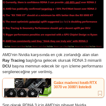
AMD’nin Nvidia karşısında en çok zorlandığı alan olan
Ray Tracing
başlığına gelecek olursak RDNA 3 mimarili
DCU
başına memnun edecek bir ışın izleme performansı
sergileneceğine yer verilmiş.
Galax madenci kısıtlı RTX
3070 ve 3080’i listeledi
Son olarak RDNA 3 için AMD’nin nihayet Nvidia