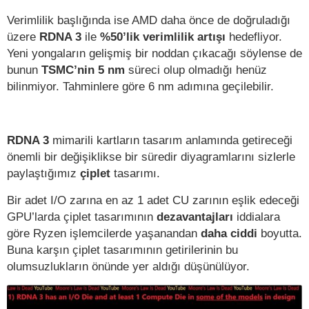
Verimlilik başlığında ise AMD daha önce de doğruladığı
üzere
RDNA 3
ile
%50’lik verimlilik artışı
hedefliyor.
Yeni yongaların gelişmiş bir noddan çıkacağı söylense de
bunun
TSMC’nin 5 nm
süreci olup olmadığı henüz
bilinmiyor. Tahminlere göre 6 nm adımına geçilebilir.
RDNA 3
mimarili kartların tasarım anlamında getireceği
önemli bir değişiklikse bir süredir diyagramlarını sizlerle
paylaştığımız
çiplet
tasarımı.
Bir adet I/O zarına en az 1 adet CU zarının eşlik edeceği
GPU’larda çiplet tasarımının
dezavantajları
iddialara
göre Ryzen işlemcilerde yaşanandan
daha ciddi
boyutta.
Buna karşın çiplet tasarımının getirilerinin bu
olumsuzlukların önünde yer aldığı düşünülüyor.