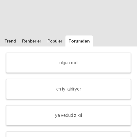
Trend
Rehberler
Popüler
Forumdan
olgun milf
en iyi airfryer
ya vedud zikri