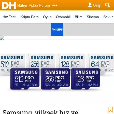
Giriş
Haber
Video
Forum
Hız Testi
Kripto Para
Oyun
Otomobil
Bilim
Sinema
Savu
Samsung, yüksek hız ve