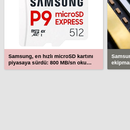
Samsung, en hızlı microSD kartını
Samsun
piyasaya sürdü: 800 MB/sn okuma
ekipman
hızı