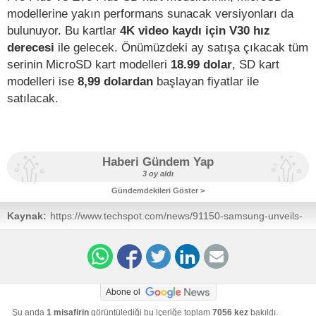
modellerine yakın performans sunacak versiyonları da
bulunuyor. Bu kartlar
4K video kaydı için V30 hız
derecesi
ile gelecek. Önümüzdeki ay satışa çıkacak tüm
serinin MicroSD kart modelleri
18.99 dolar
, SD kart
modelleri ise
8,99 dolardan
başlayan fiyatlar ile
satılacak.
Haberi Gündem Yap
3 oy aldı
Gündemdekileri Göster >
Kaynak:
https://www.techspot.com/news/91150-samsung-unveils-
microsd-sd-cards-now-faster-more.html
Abone ol
Şu anda
1 misafirin
görüntülediği bu içeriğe toplam
7056 kez
bakıldı.