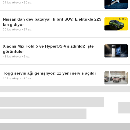
57
kişi okuyor ·
15 sa.
Nissan'dan dev bataryalı hibrit SUV: Elektrikle 225
km gidiyor
55
kişi okuyor ·
17 sa.
Xiaomi Mix Fold 5 ve HyperOS 4 sızdırıldı: İşte
görüntüler
43
kişi okuyor ·
1 sa.
Togg servis ağı genişliyor: 11 yeni servis açıldı
43
kişi okuyor ·
23 sa.