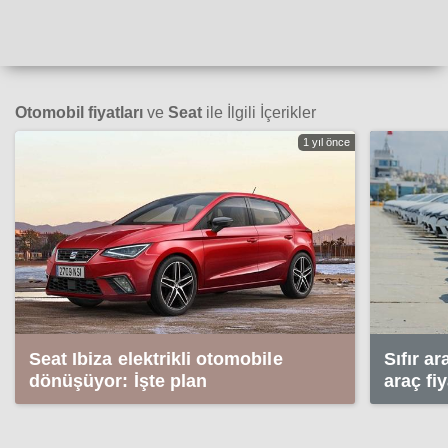
Otomobil fiyatları
ve
Seat
ile İlgili İçerikler
1 yıl önce
Seat Ibiza elektrikli otomobile
Sıfır a
dönüşüyor: İşte plan
araç fi
(Ağust