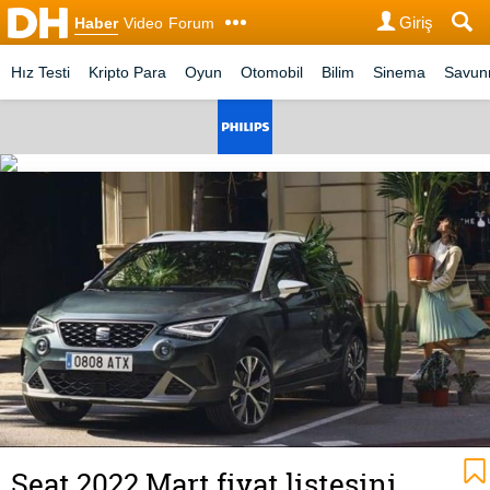
Giriş
Haber
Video
Forum
Hız Testi
Kripto Para
Oyun
Otomobil
Bilim
Sinema
Savu
Seat 2022 Mart fiyat listesini