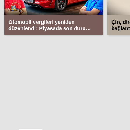
Otomobil vergileri yeniden
Çin, di
düzenlendi: Piyasada son durum
bağlantı
ne?