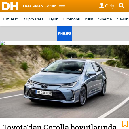
Giriş
Haber
Video
Forum
Hız Testi
Kripto Para
Oyun
Otomobil
Bilim
Sinema
Savu
Toyota'dan Corolla boyutlarında