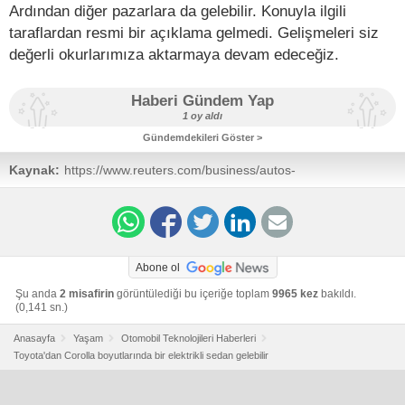
Ardından diğer pazarlara da gelebilir. Konuyla ilgili
taraflardan resmi bir açıklama gelmedi. Gelişmeleri siz
değerli okurlarımıza aktarmaya devam edeceğiz.
Haberi Gündem Yap
1 oy aldı
Gündemdekileri Göster >
Kaynak:
https://www.reuters.com/business/autos-
transportation/exclusive-toyota-turns-chinese-tech-reach-
its-electric-holy-grail-2021-12-02/
Abone ol
Şu anda
2 misafirin
görüntülediği bu içeriğe toplam
9965 kez
bakıldı.
(0,141 sn.)
Anasayfa
Yaşam
Otomobil Teknolojileri Haberleri
Toyota'dan Corolla boyutlarında bir elektrikli sedan gelebilir