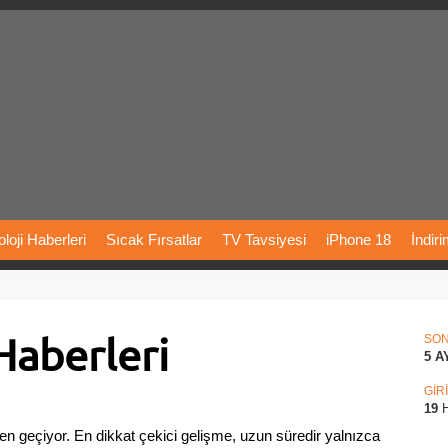
loji
Haberleri
Sıcak
Fırsatlar
TV
Tavsiyesi
iPhone
18
İndir
Önerileri
Türkiye
Araba
Fiyatları
Yapay
Zeka
Şarj
İstasyon
aberleri
rı
Vizyondaki
Filmler
Bitcoin
Dizi
Önerileri
Telefon
Önerileri
SO
5 A
agram
Dondurma
İnstagram
Çöktü
Mü
GİR
19
H
geçiyor. En dikkat çekici gelişme, uzun süredir yalnızca