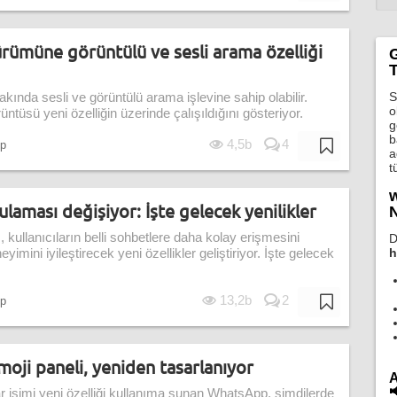
ümüne görüntülü ve sesli arama özelliği
T
S
nda sesli ve görüntülü arama işlevine sahip olabilir.
o
ntüsü yeni özelliğin üzerinde çalışıldığını gösteriyor.
g
b
4,5b
4
p
a
t
w
ması değişiyor: İşte gelecek yenilikler
N
llanıcıların belli sohbetlere daha kolay erişmesini
D
h
mini iyileştirecek yeni özellikler geliştiriyor. İşte gelecek
13,2b
2
p
ji paneli, yeniden tasarlanıyor
A

r isimi yeni özelliği kullanıma sunan WhatsApp, şimdilerde