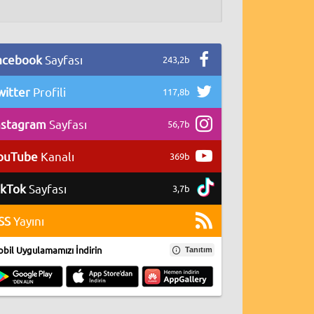
acebook
Sayfası
243,2b
witter
Profili
117,8b
nstagram
Sayfası
56,7b
ouTube
Kanalı
369b
ikTok
Sayfası
3,7b
SS
Yayını
bil Uygulamamızı İndirin
Tanıtım