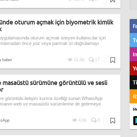
nde oturum açmak için biyometrik kimlik
F
k
ygulamasında oturum açmak isteyen kullanıcılar için
T
mlamadan önce yüz veya parmak izi doğrulamayı
I
11,6b
17
 haber
Y
 masaüstü sürümüne görüntülü ve sesli
T
or
R
e görüntülü iletişim kurma özelliği sunan WhatsApp
ulamanın web ve masaüstü sürümlerine de getirmeye
Mo
4,6b
3
sApp