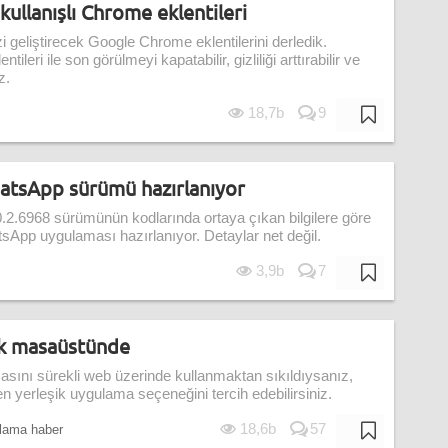
ullanışlı Chrome eklentileri
eliştirecek Google Chrome eklentilerini derledik.
ri ile son görülmeyi kapatabilir, gizliliği arttırabilir ve
z.
18,7b
9
WhatsApp sürümü hazırlanıyor
.6968 sürümünün kodlarında ortaya çıkan bilgilere göre
atsApp uygulaması hazırlanıyor. Detaylar net değil.
3,9b
7
k masaüstünde
ını sürekli web üzerinde kullanmaktan sıkıldıysanız,
len yerleşik uygulama seçeneğini tercih edebilirsiniz.
18,6b
57
lama haber