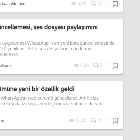
6,9b
17
 karanlık mod
ncellemesi, ses dosyası paylaşımını
im uygulaması WhatsApp'in en yeni beta güncellemesinde,
zü yenilendi. Artık ses dosyalarını gönderme
ceksiniz.
4,8b
6
elleme
ne yeni bir özellik geldi
ı WhatsApp'ın web sürümü güncellendi. Artık size
bir ekranda izleyip, arkadaşlarınızla sohbete devam
11,1b
14
me