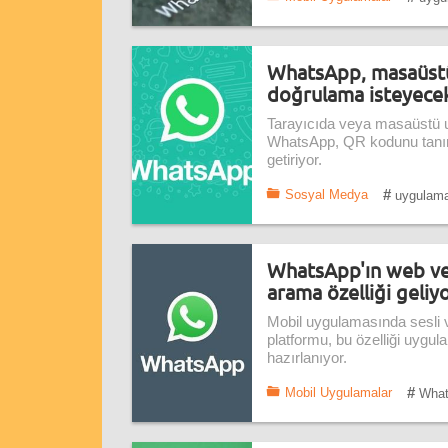
WhatsApp, masaüstü
doğrulama isteyece
Tarayıcıda veya masaüstü u
WhatsApp, QR kodunu tanı
getiriyor.
#
Sosyal Medya
uygulama
WhatsApp'ın web ve
arama özelliği geliy
Mobil uygulamasında sesli v
platformu, bu özelliği uyg
hazırlanıyor.
#
Mobil Uygulamalar
What