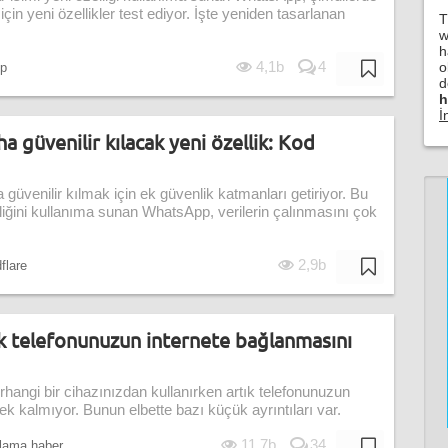
in yeni özellikler test ediyor. İşte yeniden tasarlanan
T
w
h
4,1b
4
o
p
d
h
İ
güvenilir kılacak yeni özellik: Kod
üvenilir kılmak için ek güvenlik katmanları getiriyor. Bu
iğini kullanıma sunan WhatsApp, verilerin çalınmasını çok
2,9b
flare
 telefonunuzun internete bağlanmasını
hangi bir cihazınızdan kullanırken artık telefonunuzun
ek kalmıyor. Bunun elbette bazı küçük ayrıntıları var.
11,7b
34
lama haber