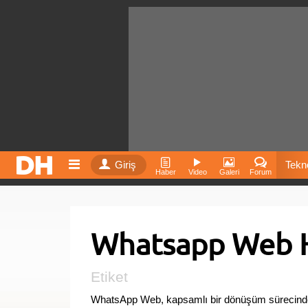
Giriş
Tekno
Haber
Video
Galeri
Forum
Film
Whatsapp Web H
Fiyatla
İnst
Etiket
WhatsApp Web, kapsamlı bir dönüşüm sürecinden 