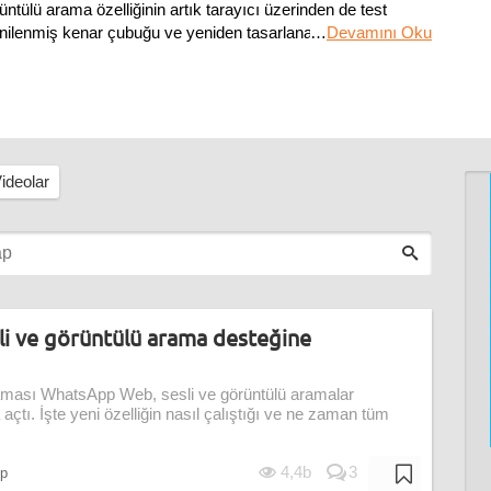
tülü arama özelliğinin artık tarayıcı üzerinden de test
yenilenmiş kenar çubuğu ve yeniden tasarlanan emoji paneli
…
Devamını Oku
ideolar
i ve görüntülü arama desteğine
ması WhatsApp Web, sesli ve görüntülü aramalar
a açtı. İşte yeni özelliğin nasıl çalıştığı ve ne zaman tüm
4,4b
3
p