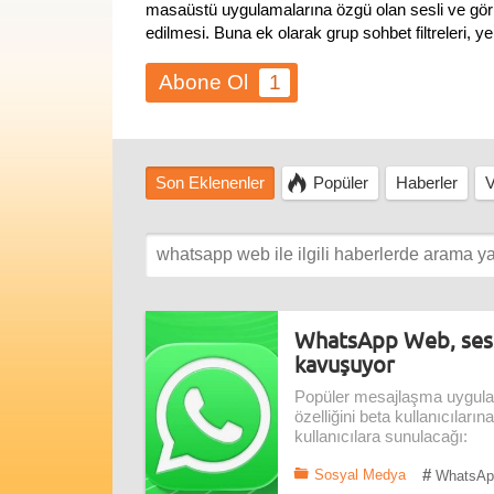
masaüstü uygulamalarına özgü olan sesli ve görün
edilmesi. Buna ek olarak grup sohbet filtreleri, 
1
Son Eklenenler
Popüler
Haberler
V
WhatsApp Web, sesl
kavuşuyor
Popüler mesajlaşma uygula
özelliğini beta kullanıcıların
kullanıcılara sunulacağı:
#
Sosyal Medya
WhatsAp