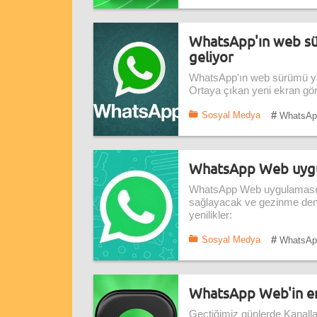
WhatsApp'ın web sür
geliyor
WhatsApp'ın web sürümü yakı
Ortaya çıkan yeni ekran görü
#
Sosyal Medya
WhatsAp
WhatsApp Web uygula
WhatsApp Web uygulaması, ku
sağlayacak ve gezinme deneyi
yenilikler:
#
Sosyal Medya
WhatsAp
WhatsApp Web'in emo
Geçtiğimiz günlerde Kanalla