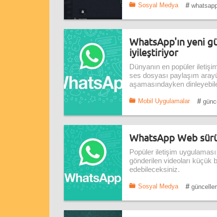
#
Sosyal Medya
whatsapp
WhatsApp'ın yeni gü
iyileştiriyor
Dünyanın en popüler iletiş
ses dosyası paylaşım arayü
aşamasındayken dinleyebile
#
Mobil Uygulamalar
günc
WhatsApp Web sürümü
Popüler iletişim uygulamas
gönderilen videoları küçük 
edebileceksiniz.
#
Sosyal Medya
güncelle