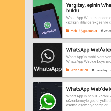
Yargıtay, eşinin Wha
buldu
WhatsApp Web üzerinden eşi
gizliliğini ihlal gerekçesiyle
#
Mobil Uygulamalar
What
WhatsApp Web'e koy
WhatsApp'ın mobil versiyon
WhatsApp Web'de koyu modun
#
Web Siteleri
mesajlaşm
WhatsApp Web’de kar
WhatsApp'ın henüz karanlık
düzenlemeyle geçici yolla d
aşama aşama yönergeler.