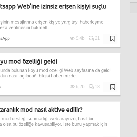
tsapp Web'ine izinsiz erişen kişiyi suçlu
nin mesajlarına erişen kişiye yargıtay, haberleşme
 ceza verilmesini hükmetti.
9,4b
21
sApp
u mod özelliği geldi
unda bulunan koyu mod özelliği Web sayfasına da geldi.
 nasıl açılacağı bilgisi haberimizde.
6,2b
18
a
anlık mod nasıl aktive edilir?
 mod desteği sunmadığı web arayüzü, basit bir
a olsa bu özelliğe kavuşabiliyor. İşte bunu yapmak için