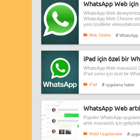
WhatsApp Web için k
WhatsApp Web deneyiminizi g
WhatsApp Web Chrome eklentile
yeni özellikler ekleyebilirsini
#
Web Siteleri
WhatsApp
iPad için özel bir 
WhatsApp Web masaüstü 0.2
iPad serisi için özel bir Wh
#
iPad
uygulama haber
WhatsApp Web artı
Popüler WhatsApp uygulamas
artık masaüstü için geliştiri
#
Mobil Uygulamalar
uygu