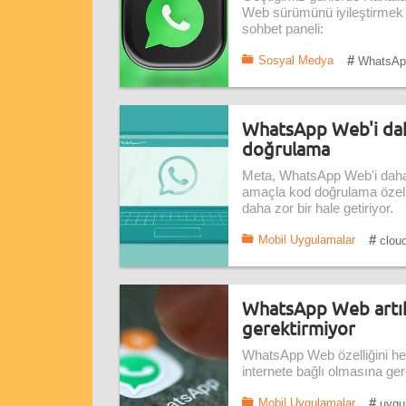
Web sürümünü iyileştirmek iç
sohbet paneli:
#
Sosyal Medya
WhatsAp
WhatsApp Web'i daha 
doğrulama
Meta, WhatsApp Web'i daha g
amaçla kod doğrulama özell
daha zor bir hale getiriyor.
#
Mobil Uygulamalar
cloud
WhatsApp Web artık
gerektirmiyor
WhatsApp Web özelliğini her
internete bağlı olmasına ger
#
Mobil Uygulamalar
uygu