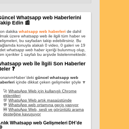
Güncel Whatsapp web Haberlerini
akip Edin 📰
on dakika
whatsapp web haberleri
de dahil
lmak üzere whatsapp web ile ilgili tüm haber ve
elişmeleri, bu sayfadan takip edebilirsiniz. Bu
ağlamda konuyla alakalı 0 video, 0 galeri ve 19
det
whatsapp web haber
içeriği bulunmuş olup,
üm içerikler 1 sayfalı bu arşivde listelenmektedir.
hatsapp web İle İlgili Son Haberler
eler ❓
onanımHaber’deki
güncel whatsapp web
aberleri
içinde dikkat çeken gelişmeler şöyle 🔽
🚀
WhatsApp Web için kullanışlı Chrome
eklentileri
💯
WhatsApp Web artık masaüstünde
💬
WhatsApp web ortamına geçiş yapıyor
🆕
WhatsApp Web, sesli ve görüntülü arama
desteğine kavuşuyor
nlık Whatsapp web Gelişmeleri DH’de
