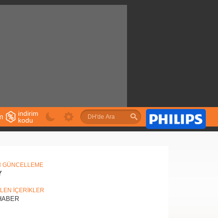
indirim
im
kodu
u
N GÜNCELLEME
Y
İLEN İÇERİKLER
ABER