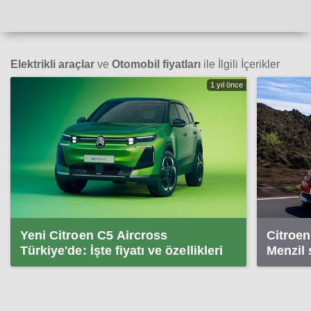
Elektrikli araçlar
ve
Otomobil fiyatları
ile İlgili İçerikler
1 yıl önce
Yeni Citroen C5 Aircross
Citroen
Türkiye'de: İşte fiyatı ve özellikleri
Menzil 