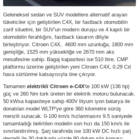
Geleneksel sedan ve SUV modellere alternatif arayan
tüketiciler için geliştirilen C4X, bir fastback otomobilin
zarif siluetini, bir SUV’un modern duruşu ve 4 kapılı bir
otomobilin ferahlığını, fastback tasarım diliyle
birleştiriyor. Citroen C4X, 4600 mm uzunluğa, 1800 mm
genişliğe, 1525 mm yüksekliğe ve 2670 mm aks
mesafesine sahip. Bagaj kapasitesi ise 510 litre. CMP
platformu üzerine geliştirilen yeni Citroen C4X, 0.29 Cd
hava sürtünme katsayısıyla öne çıkıyor.
Tamamen
elektrikli Citroen e-C4X
'te 100 kW (136 hp)
güç ve 260 Nm tork üreten bir elektrik motoru bulunacak.
50 kWsa kapasiteye sahip 400V lityum iyon batarya ile
donatılan model WLTP'ye göre 360 kilometre sürüş
menzili sunacak. 0-100 km/s hızlanmasını 9.5 saniyede
tamamladığı belirtilen modelin son hızı da 150 km/s ile
sınırlandırılmış. Şarj tarafında ise 100 kW DC hızlı şarj
desteği ile 30 dakikada yüzde 80 dolum söz konusu.