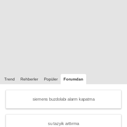
Trend
Rehberler
Popüler
Forumdan
siemens buzdolabı alarm kapatma
su tazyik arttırma