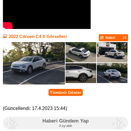
2022 Citroen C4 X Görselleri
Galeri
24
Tümünü Göster
(Güncellendi:
17.4.2023 15:44
)
Haberi Gündem Yap
3 oy aldı