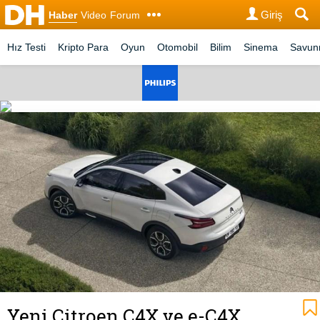
Giriş
Haber
Video
Forum
Hız Testi
Kripto Para
Oyun
Otomobil
Bilim
Sinema
Savu
Yeni Citroen C4X ve e-C4X