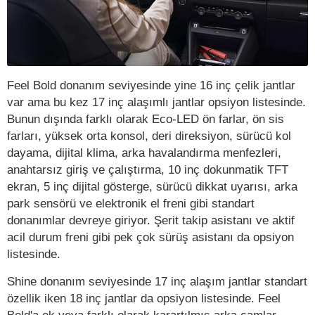
Feel Bold donanım seviyesinde yine 16 inç çelik jantlar
var ama bu kez 17 inç alaşımlı jantlar opsiyon listesinde.
Bunun dışında farklı olarak Eco-LED ön farlar, ön sis
farları, yüksek orta konsol, deri direksiyon, sürücü kol
dayama, dijital klima, arka havalandırma menfezleri,
anahtarsız giriş ve çalıştırma, 10 inç dokunmatik TFT
ekran, 5 inç dijital gösterge, sürücü dikkat uyarısı, arka
park sensörü ve elektronik el freni gibi standart
donanımlar devreye giriyor. Şerit takip asistanı ve aktif
acil durum freni gibi pek çok sürüş asistanı da opsiyon
listesinde.
Shine donanım seviyesinde 17 inç alaşım jantlar standart
özellik iken 18 inç jantlar da opsiyon listesinde. Feel
Bold'a ek veya farklı olarak karartılmış arka camlar,