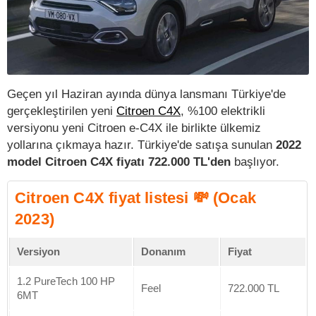
Geçen yıl Haziran ayında dünya lansmanı Türkiye'de
gerçekleştirilen yeni
Citroen C4X
, %100 elektrikli
versiyonu yeni Citroen e-C4X ile birlikte ülkemiz
yollarına çıkmaya hazır. Türkiye'de satışa sunulan
2022
model Citroen C4X fiyatı 722.000 TL'den
başlıyor.
Citroen C4X fiyat listesi 💸 (Ocak
2023)
Versiyon
Donanım
Fiyat
1.2 PureTech 100 HP
Feel
722.000 TL
6MT