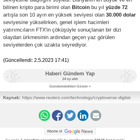
bilinen kripto para birimi olan
Bitcoin
bu yıl
yüzde 72
artışla son 10 ayın en yüksek seviyesi olan
30.000 dolar
seviyesine yükselirken, genel işlem hacimleri
yatırımcıların FTX'in çöküşüyle sonuçlanan bir dizi
olaydan ürkmesinin ardından geçen yaz görülen
seviyelerden çok uzakta seyrediyor.
(Güncellendi:
2.5.2023 17:41
)
Haberi Gündem Yap
14 oy aldı
Gündemdekileri Göster >
Kaynak:
https://www.reuters.com/technology/cryptoverse-digital-
coins-lure-inflation-weary-argentines-turks-2023-05-02/
Abone ol