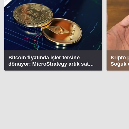
Bitcoin fiyatında işler tersine
Kripto 
dönüyor: MicroStrategy artık satış
Soğuk c
tarafında