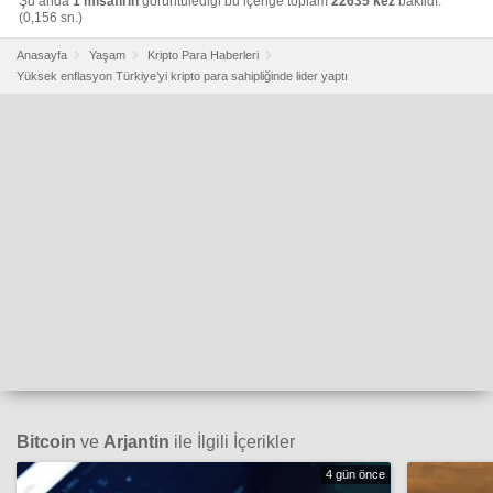
Şu anda
1 misafirin
görüntülediği bu içeriğe toplam
22635 kez
bakıldı.
(0,156 sn.)
Anasayfa
Yaşam
Kripto Para Haberleri
Yüksek enflasyon Türkiye’yi kripto para sahipliğinde lider yaptı
Bitcoin
ve
Arjantin
ile İlgili İçerikler
4 gün önce