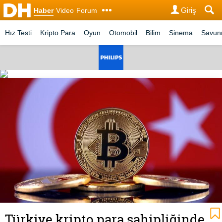
Giriş
Haber
Video
Forum
Hız Testi
Kripto Para
Oyun
Otomobil
Bilim
Sinema
Savu
Türkiye kripto para sahipliğinde