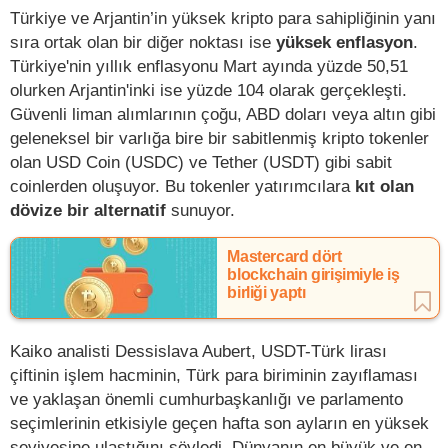
Türkiye ve Arjantin’in yüksek kripto para sahipliğinin yanı
sıra ortak olan bir diğer noktası ise
yüksek enflasyon
.
Türkiye'nin yıllık enflasyonu Mart ayında yüzde 50,51
olurken Arjantin'inki ise yüzde 104 olarak gerçekleşti.
Güvenli liman alımlarının çoğu, ABD doları veya altın gibi
geleneksel bir varlığa bire bir sabitlenmiş kripto tokenler
olan USD Coin (USDC) ve Tether (USDT) gibi sabit
coinlerden oluşuyor. Bu tokenler yatırımcılara
kıt olan
dövize bir alternatif
sunuyor.
Mastercard dört
blockchain girişimiyle iş
birliği yaptı
Kaiko analisti Dessislava Aubert, USDT-Türk lirası
çiftinin işlem hacminin, Türk para biriminin zayıflaması
ve yaklaşan önemli cumhurbaşkanlığı ve parlamento
seçimlerinin etkisiyle geçen hafta son ayların en yüksek
seviyesine ulaştığını söyledi. Dünyanın en büyük ve en