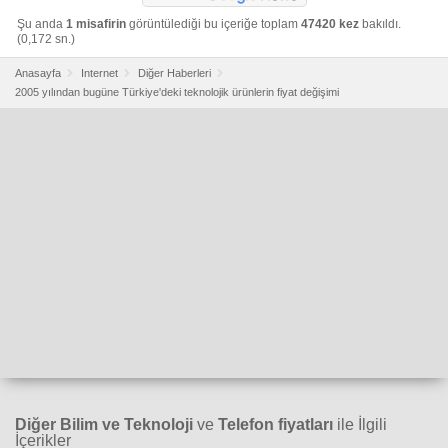
Şu anda
1 misafirin
görüntülediği bu içeriğe toplam
47420 kez
bakıldı.
(0,172 sn.)
Anasayfa
Internet
Diğer Haberleri
2005 yılından bugüne Türkiye'deki teknolojik ürünlerin fiyat değişimi
Diğer Bilim ve Teknoloji
ve
Telefon fiyatları
ile İlgili
İçerikler