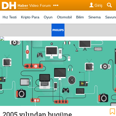
Giriş
Haber
Video
Forum
Hız Testi
Kripto Para
Oyun
Otomobil
Bilim
Sinema
Savu
2005 yılından bugüne