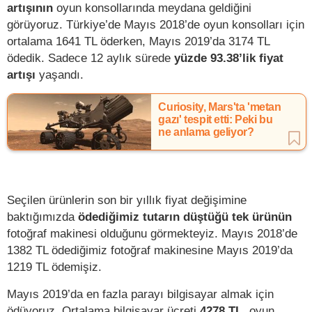
artışının
oyun konsollarında meydana geldiğini
görüyoruz. Türkiye’de Mayıs 2018’de oyun konsolları için
ortalama 1641 TL öderken, Mayıs 2019’da 3174 TL
ödedik. Sadece 12 aylık sürede
yüzde 93.38’lik fiyat
artışı
yaşandı.
Curiosity, Mars'ta 'metan
gazı' tespit etti: Peki bu
ne anlama geliyor?
Seçilen ürünlerin son bir yıllık fiyat değişimine
baktığımızda
ödediğimiz tutarın düştüğü tek ürünün
fotoğraf makinesi olduğunu görmekteyiz. Mayıs 2018’de
1382 TL ödediğimiz fotoğraf makinesine Mayıs 2019’da
1219 TL ödemişiz.
Mayıs 2019’da en fazla parayı bilgisayar almak için
ödüyoruz. Ortalama bilgisayar ücreti
4278 TL
, oyun