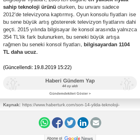
sahip teknoloji ürünü
olurken, bu unvanı sadece
2012’de televizyona kaptırmış. Oyun konsolu fiyatları ise
bu sene büyük artış göstererek televizyon fiyatlarını dahi
geçti. 2015 yılında bilgisayar ile konsol arasında yalnızca
354 TL’lik fark bulunurken, bu seneki büyük artışa
rağmen bu seneki konsol fiyatları,
bilgisayardan 1104
TL daha ucuz.
(Güncellendi:
19.8.2019 15:22
)
Haberi Gündem Yap
44 oy aldı
Gündemdekileri Göster >
Kaynak:
https://www.haberturk.com/son-14-yilda-teknoloji-
pazarinda-fiyatlar-nasil-degisti-2494804-teknoloji
Abone ol