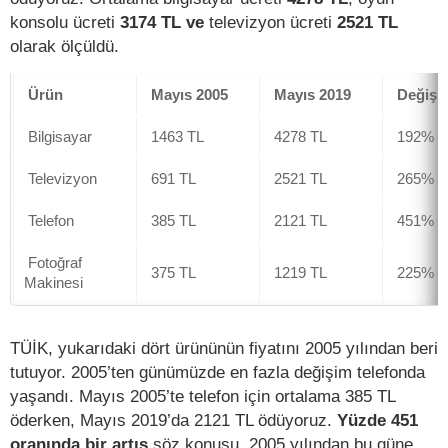
konsolu ücreti
3174 TL ve
televizyon ücreti
2521 TL
olarak ölçüldü.
Ürün
Mayıs 2005
Mayıs 2019
Değişi
Bilgisayar
1463 TL
4278 TL
192%
Televizyon
691 TL
2521 TL
265%
Telefon
385 TL
2121 TL
451%
Fotoğraf
375 TL
1219 TL
225%
Makinesi
TÜİK, yukarıdaki dört ürününün fiyatını 2005 yılından beri
tutuyor. 2005’ten günümüzde en fazla değişim telefonda
yaşandı. Mayıs 2005’te telefon için ortalama 385 TL
öderken, Mayıs 2019’da 2121 TL ödüyoruz.
Yüzde 451
oranında bir artış
söz konusu. 2005 yılından bu güne