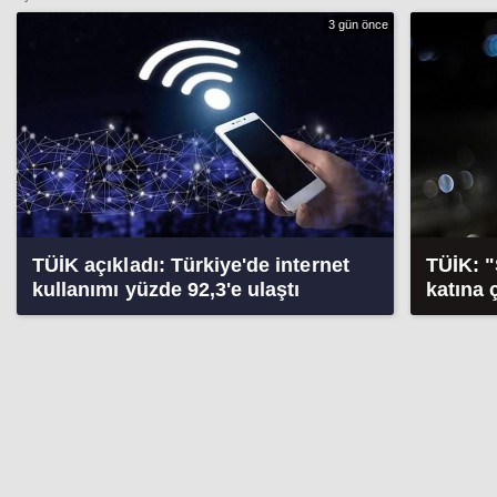
3 gün önce
TÜİK açıkladı: Türkiye'de internet
TÜİK: "
kullanımı yüzde 92,3'e ulaştı
katına ç