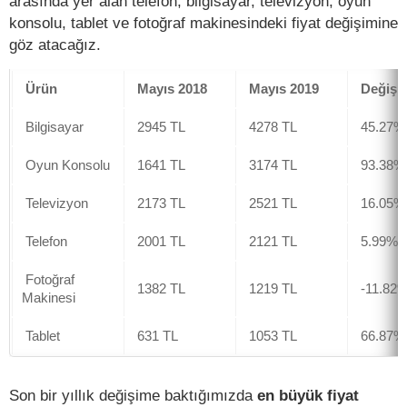
arasında yer alan telefon, bilgisayar, televizyon, oyun
konsolu, tablet ve fotoğraf makinesindeki fiyat değişimine
göz atacağız.
Ürün
Mayıs 2018
Mayıs 2019
Değişi
Bilgisayar
2945 TL
4278 TL
45.27%
Oyun Konsolu
1641 TL
3174 TL
93.38%
Televizyon
2173 TL
2521 TL
16.05%
Telefon
2001 TL
2121 TL
5.99%
Fotoğraf
1382 TL
1219 TL
-11.82
Makinesi
Tablet
631 TL
1053 TL
66.87%
Son bir yıllık değişime baktığımızda
en büyük fiyat