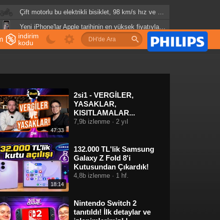
Çift motorlu bu elektrikli bisiklet, 98 km/s hız ve 321 km menzil sunuyor
Yeni iPhone'lar Apple tarihinin en yüksek fiyatıyla geliyor
indirim
im
ABD'de ısı pompası satışları klima satışlarıyla neredeyse eşitlendi
kodu
u
2si1 - VERGİLER,
YASAKLAR,
KISITLAMALAR...
7,9b izlenme · 2 yıl
47:33
132.000 TL'lik Samsung
Galaxy Z Fold 8'i
Kutusundan Çıkardık!
4,8b izlenme · 1 hf.
18:14
Nintendo Switch 2
tanıtıldı! İlk detaylar ve