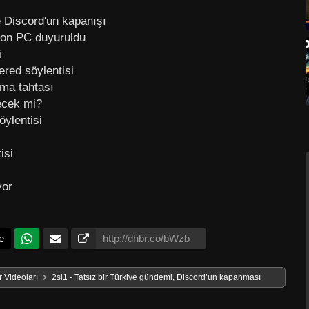
Discord'un kapanışı
on PC duyuruldu
i
red söylentisi
tma tahtası
ecek mi?
ylentisi
isi
yor
e
 Videoları
2si1 - Tatsız bir Türkiye gündemi, Discord’un kapanması