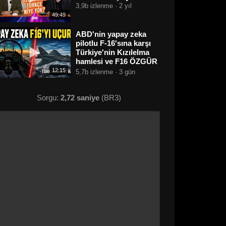
3,9b izlenme · 2 yıl
49:49
ABD'nin yapay zeka
pilotlu F-16'sına karşı
Türkiye'nin Kızılelma
hamlesi ve F16 ÖZGÜR
projesi
12:15
5,7b izlenme · 3 gün
Sorgu:
2,72 saniye
(BR3)