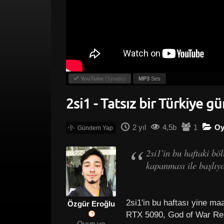
YouTube
Oynatıcı
MP3
Ses
2si1 - Tatsız bir Türkiye
2 yıl
4,5b
1
Oy
2si1'in bu haftaki b
kapanması ile başlı
2si1'in bu haftası yine ma
Özgür Eroğlu
RTX 5090, God of War Rem
?
Oyun ve