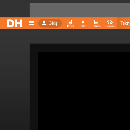
Giriş
Tekno
Haber
Video
Galeri
Forum
Film
Fiyatla
İnst