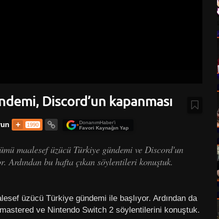
 gündemi, Discord’un kapanması
DonanımHaber’i
un
1990
+
Favori Kaynağın Yap
ölümü maalesef üzücü Türkiye gündemi ve Discord'un
yor. Ardından bu hafta çıkan söylentileri konuştuk.
alesef üzücü Türkiye gündemi ile başlıyor. Ardından da
astered ve Nintendo Switch 2 söylentilerini konuştuk.