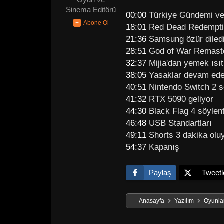
Sinema Editörü
00:00
Türkiye Gündemi ve 
18:01
Red Dead Redempti
21:36
Samsung özür diled
28:51
God of War Remaste
32:37
Mijia'dan yemek ısı
38:05
Yasaklar devam ed
40:51
Nintendo Switch 2 sö
41:32
RTX 5090 geliyor
44:30
Black Flag 4 söylent
46:48
USB Standartları
49:11
Shorts 3 dakika olu
54:37
Kapanış
Paylaş
Tweetl
Anasayfa
Yazılım
Oyunlar