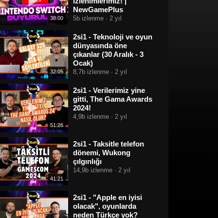
izlenimlerimiz! |
NewGamePlus
5b izlenme · 2 yıl
38:00
2si1 - Teknoloji ve oyun
dünyasında öne
çıkanlar (30 Aralık - 3
Ocak)
8,7b izlenme · 2 yıl
32:05
2si1 - Verilerimiz yine
gitti, The Gama Awards
2024!
4,9b izlenme · 2 yıl
51:26
2si1 - Taksitle telefon
dönemi, Wukong
çılgınlığı
14,9b izlenme · 2 yıl
41:21
2si1 - "Apple en iyisi
olacak", oyunlarda
neden Türkçe yok?