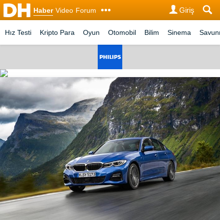
Giriş
Haber
Video
Forum
Hız Testi
Kripto Para
Oyun
Otomobil
Bilim
Sinema
Savu