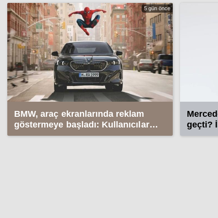
5 gün önce
BMW, araç ekranlarında reklam
Merced
göstermeye başladı: Kullanıcılar
geçti? 
ayaklandı