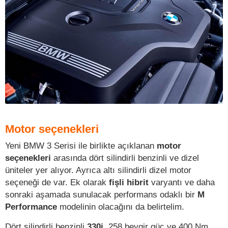
Motor seçenekleri
Yeni BMW 3 Serisi ile birlikte açıklanan
motor
seçenekleri
arasında dört silindirli benzinli ve dizel
üniteler yer alıyor. Ayrıca altı silindirli dizel motor
seçeneği de var. Ek olarak
fişli hibrit
varyantı ve daha
sonraki aşamada sunulacak performans odaklı bir
M
Performance
modelinin olacağını da belirtelim.
Dört silindirli benzinli
330i
, 258 beygir güç ve 400 Nm