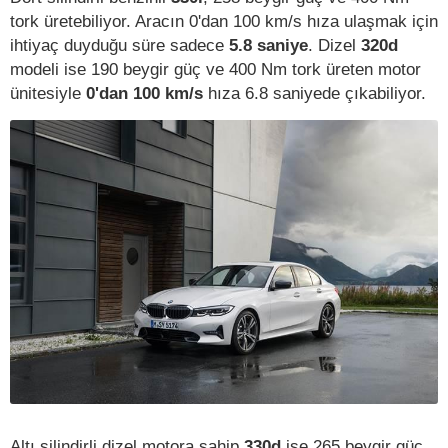
tork üretebiliyor. Aracın 0'dan 100 km/s hıza ulaşmak için
ihtiyaç duyduğu süre sadece
5.8 saniye
. Dizel
320d
modeli ise 190 beygir güç ve 400 Nm tork üreten motor
ünitesiyle
0'dan 100 km/s
hıza 6.8 saniyede çıkabiliyor.
Altı silindirli dizel motora sahip
330d
ise 265 beygir güç