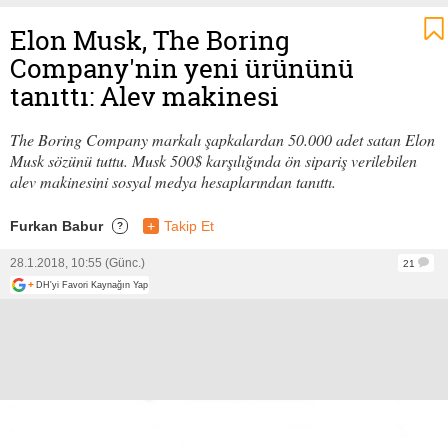
Elon Musk, The Boring
Company'nin yeni ürününü
tanıttı: Alev makinesi
The Boring Company markalı şapkalardan 50.000 adet satan Elon
Musk sözünü tuttu. Musk 500$ karşılığında ön sipariş verilebilen
alev makinesini sosyal medya hesaplarından tanıttı.
Furkan Babur
+
Takip Et
?
28.1.2018, 10:55 (Günc.)
21
+
DH'yi Favori Kaynağın Yap