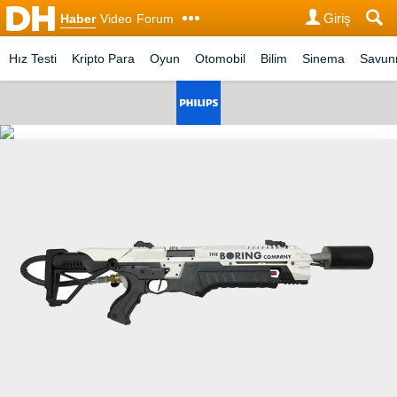
Giriş
Haber
Video
Forum
Hız Testi
Kripto Para
Oyun
Otomobil
Bilim
Sinema
Savu