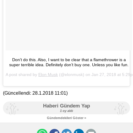
Don’t do this. Also, I want to be clear that a flamethrower is a
super terrible idea. Definitely don’t buy one. Unless you like fun.
A post shared by
Elon Musk
(@elonmusk) on
Jan 27, 2018 at 5:29
(Güncellendi:
28.1.2018 11:01
)
Haberi Gündem Yap
1 oy aldı
Gündemdekileri Göster >