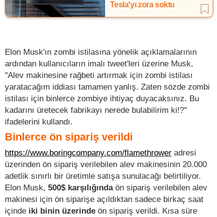
Tesla'yı zora soktu
Elon Musk'ın zombi istilasına yönelik açıklamalarının
ardından kullanıcıların imalı tweet'leri üzerine Musk,
''Alev makinesine rağbeti artırmak için zombi istilası
yaratacağım iddiası tamamen yanlış. Zaten sözde zombi
istilası için binlerce zombiye ihtiyaç duyacaksınız. Bu
kadarını üretecek fabrikayı nerede bulabilirim ki!?''
ifadelerini kullandı.
Binlerce ön sipariş verildi
https://www.boringcompany.com/flamethrower
adresi
üzerinden ön sipariş verilebilen alev makinesinin 20.000
adetlik sınırlı bir üretimle satışa sunulacağı belirtiliyor.
Elon Musk,
500$ karşılığında
ön sipariş verilebilen alev
makinesi için ön siparişe açıldıktan sadece birkaç saat
içinde
iki binin üzerinde
ön sipariş verildi. Kısa süre