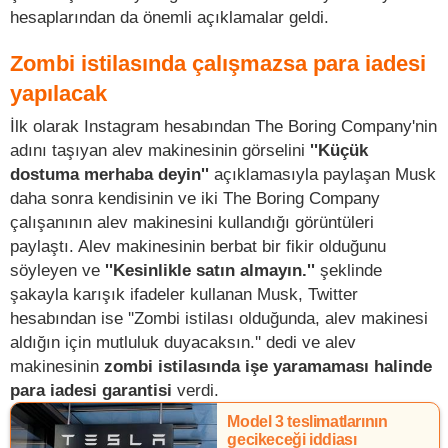
hesaplarından da önemli açıklamalar geldi.
Zombi istilasında çalışmazsa para iadesi
yapılacak
İlk olarak Instagram hesabından The Boring Company'nin
adını taşıyan alev makinesinin görselini
''Küçük
dostuma merhaba deyin''
açıklamasıyla paylaşan Musk
daha sonra kendisinin ve iki The Boring Company
çalışanının alev makinesini kullandığı görüntüleri
paylaştı. Alev makinesinin berbat bir fikir olduğunu
söyleyen ve
''Kesinlikle satın almayın.''
şeklinde
şakayla karışık ifadeler kullanan Musk, Twitter
hesabından ise ''Zombi istilası olduğunda, alev makinesi
aldığın için mutluluk duyacaksın.'' dedi ve alev
makinesinin
zombi istilasında işe yaramaması halinde
para iadesi garantisi
verdi.
Model 3 teslimatlarının
gecikeceği iddiası