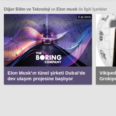
Diğer Bilim ve Teknoloji
ve
Elon musk
ile İlgili İçerikler
6 ay önce
Elon Musk’ın tünel şirketi Dubai’de
Vikiped
dev ulaşım projesine başlıyor
Grokipe