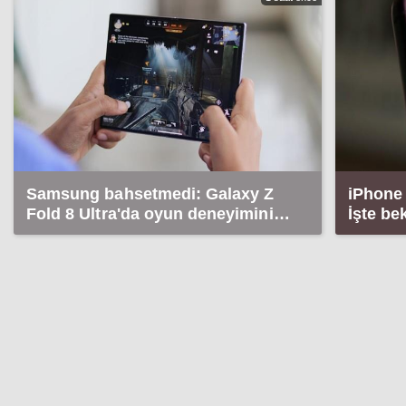
Samsung bahsetmedi: Galaxy Z
iPhone 
Fold 8 Ultra'da oyun deneyimini
İşte be
etkileyecek detay!