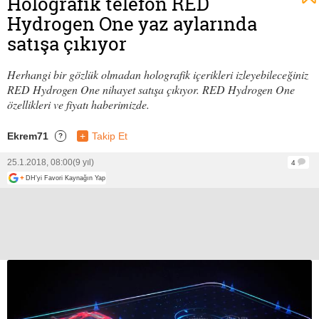
Holografik telefon RED
Hydrogen One yaz aylarında
satışa çıkıyor
Herhangi bir gözlük olmadan holografik içerikleri izleyebileceğiniz
RED Hydrogen One nihayet satışa çıkıyor. RED Hydrogen One
özellikleri ve fiyatı haberimizde.
Ekrem71
+
Takip Et
?
25.1.2018, 08:00
(9 yıl)
4
+
DH'yi Favori Kaynağın Yap