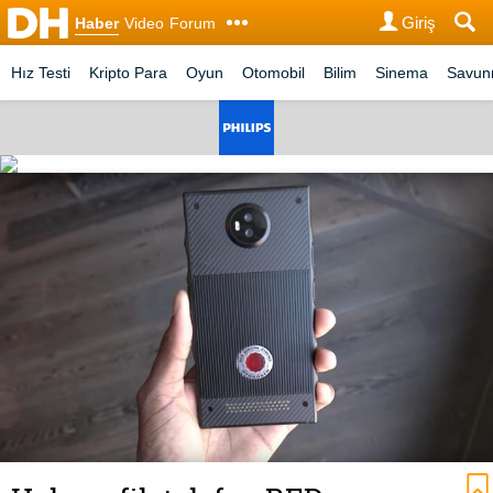
Giriş
Haber
Video
Forum
Hız Testi
Kripto Para
Oyun
Otomobil
Bilim
Sinema
Savu