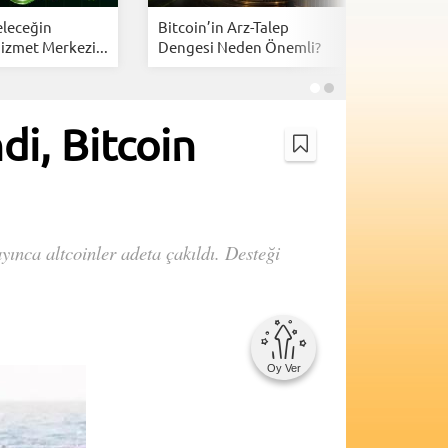
eleceğin
Bitcoin’in Arz-Talep
Bitcoin F
izmet Merkezi...
Dengesi Neden Önemli?
Dalgalanı
di, Bitcoin
ınca altcoinler adeta çakıldı. Desteği
Oy Ver