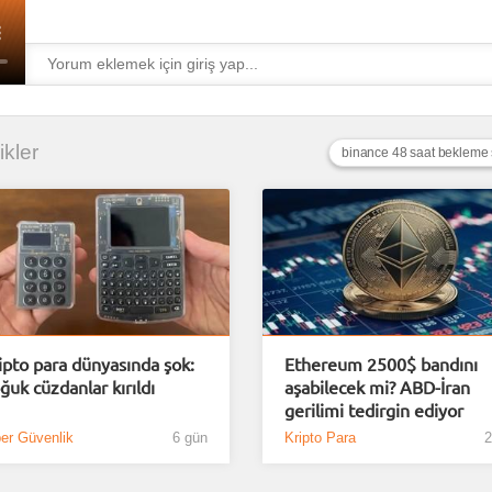
ikler
ipto para dünyasında şok:
Ethereum 2500$ bandını
ğuk cüzdanlar kırıldı
aşabilecek mi? ABD-İran
gerilimi tedirgin ediyor
er Güvenlik
6 gün
Kripto Para
2