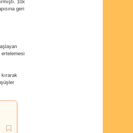
ırmıştı. 10x
apısına geri
aşlayan
ı ertelemesi
 kırarak
üşüşler