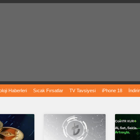
loji
Haberleri
Sıcak
Fırsatlar
TV
Tavsiyesi
iPhone
18
İndir
Önerileri
Türkiye
Araba
Fiyatları
Yapay
Zeka
Şarj
İstasyon
rı
Vizyondaki
Filmler
Bitcoin
Dizi
Önerileri
Telefon
Önerileri
agram
Dondurma
İnstagram
Çöktü
Mü