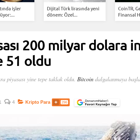
tında işler
Dijital Türk lirasında yeni
CoinTR, G
üyor:...
dönem: Özel...
Finansal H
ası 200 milyar dolara in
e 51 oldu
ara piyasası yine tepe taklak oldu.
Bitcoin
dalgalanmaya başlay
DonanımHaber’i
1
4
Kripto Para
296
+
Favori Kaynağın Yap