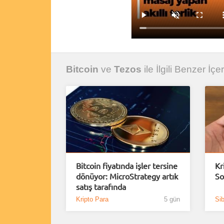
Bitcoin
ve
Tezos
ile İlgili Benzer İçer
Bitcoin fiyatında işler tersine
Kr
dönüyor: MicroStrategy artık
So
satış tarafında
Kripto Para
5 gün
Sib