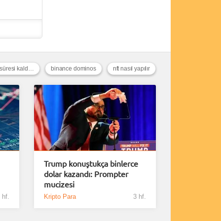
binance 48 saat bekleme süresi kaldırma
binance dominos
nft nasıl yapılır
Trump konuştukça binlerce
dolar kazandı: Prompter
mucizesi
 hf.
Kripto Para
3 hf.