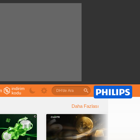
indirim
im
kodu
u
Daha Fazlası