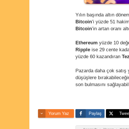
Yılın başında altın döne
Bitcoin
’i yüzde 51 hakim
Bitcoin
’in artan oranı al
Ethereum
yüzde 10 değe
Ripple
ise 29 cente kad
yüzde 60 kazandıran
Te
Pazarda daha çok satış y
düşüşlere bırakabileceğin
son bulmasını sağlayabili
Yorum Yaz
Paylaş
Twee