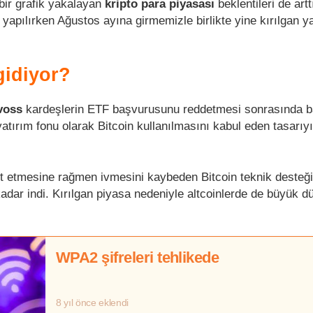
bir grafik yakalayan
kripto para piyasası
beklentileri de artt
 yapılırken Ağustos ayına girmemizle birlikte yine kırılgan y
gidiyor?
voss
kardeşlerin ETF başvurusunu reddetmesi sonrasında b
atırım fonu olarak Bitcoin kullanılmasını kabul eden tasarıy
st etmesine rağmen ivmesini kaybeden Bitcoin teknik desteği
adar indi. Kırılgan piyasa nedeniyle altcoinlerde de büyük d
WPA2 şifreleri tehlikede
8 yıl önce eklendi