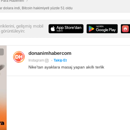
o Para Haberleri
r dolara indi, Bitcoin hakimiyeti yüzde 51 oldu
iklerini, gelişmiş mobil
görüntüleyin:
donanimhabercom
Instagram
Takip Et
Nike'tan ayaklara masaj yapan akıllı terlik