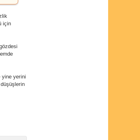
zlik
 için
 gözdesi
önemde
yine yerini
 düşüşlerin