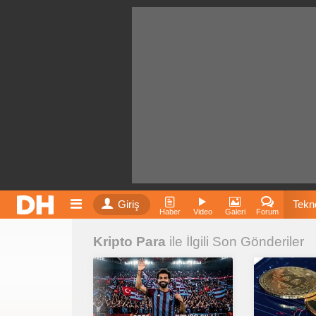
Giriş
Tekno
Haber
Video
Galeri
Forum
Kripto Para
ile İlgili Son Gönderiler
Film
Fiyatla
İnst