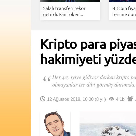
lı Kılan
Salah transferi rekor
Bitcoin fiya
iyetsi...
getirdi: Fan token...
tersine dön
Kripto para piyas
hakimiyeti yüzd
Her şey iyiye gidiyor derken kripto p
olmayanlar ise dibi görmüş durumda.
12 Ağustos 2018, 10:00
(8 yıl)
4,1b