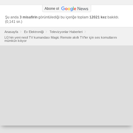
Abone ol
Şu anda
3 misafirin
görüntülediği bu içeriğe toplam
12021 kez
bakıldı.
(0,141 sn.)
Anasayfa
Ev Elektroniği
Televizyonlar Haberleri
LG'nin yeni nesil TV kumandası Magic Remote akıllı TV'ler için ses komutlarını
mümkün kılıyor