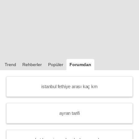
Trend
Rehberler
Popüler
Forumdan
istanbul fethiye arası kaç km
ayran tarifi