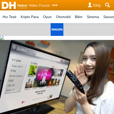
Giriş
Haber
Video
Forum
Hız Testi
Kripto Para
Oyun
Otomobil
Bilim
Sinema
Savu