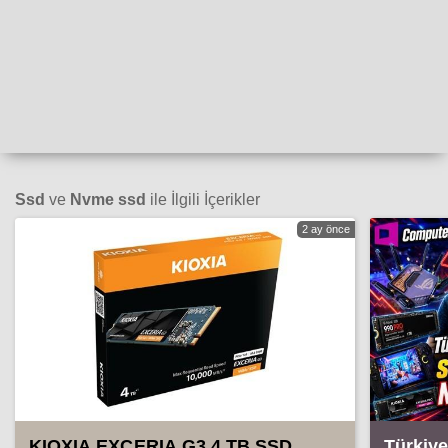
Ssd
ve
Nvme ssd
ile İlgili İçerikler
2 ay önce
KIOXIA EXCERIA G3 4 TB SSD
Türkiye