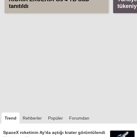
tanıtıldı
tükeniy
''Compu
Trend
Rehberler
Popüler
Forumdan
SpaceX roketinin Ay'da açtığı krater görüntülendi