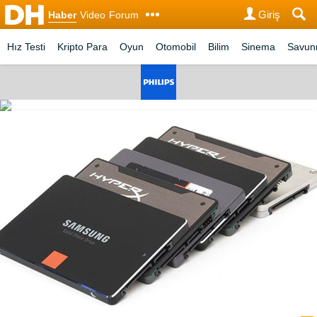
Giriş
Haber
Video
Forum
Hız Testi
Kripto Para
Oyun
Otomobil
Bilim
Sinema
Savu