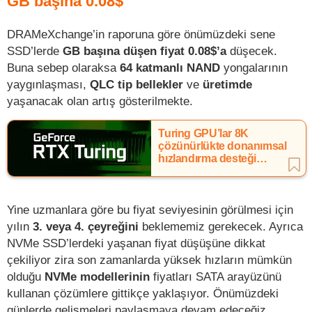
GB başına 0.08$
DRAMeXchange’in raporuna göre önümüzdeki sene
SSD’lerde
GB başına düşen fiyat 0.08$’a
düşecek.
Buna sebep olaraksa
64 katmanlı NAND
yongalarının
yaygınlaşması,
QLC tip bellekler
ve
üretimde
yaşanacak olan artış gösterilmekte.
Turing GPU’lar 8K
çözünürlükte donanımsal
hızlandırma desteği
sunacak
Yine uzmanlara göre bu fiyat seviyesinin görülmesi için
yılın
3. veya 4. çeyreğini
beklememiz gerekecek. Ayrıca
NVMe SSD’lerdeki yaşanan fiyat düşüşüne dikkat
çekiliyor zira son zamanlarda yüksek hızların mümkün
olduğu
NVMe modellerinin
fiyatları SATA arayüzünü
kullanan çözümlere gittikçe yaklaşıyor. Önümüzdeki
günlerde gelişmeleri paylaşmaya devam edeceğiz.