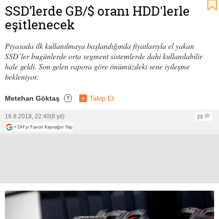
SSD’lerde GB/$ oranı HDD'lerle
eşitlenecek
Piyasada ilk kullanılmaya başlandığında fiyatlarıyla el yakan
SSD’ler bugünlerde orta segment sistemlerde dahi kullanılabilir
hale geldi. Son gelen rapora göre önümüzdeki sene iyileşme
bekleniyor.
Metehan Göktaş
+
Takip Et
?
16.8.2018, 22:40
(8 yıl)
23
+
DH'yi Favori Kaynağın Yap