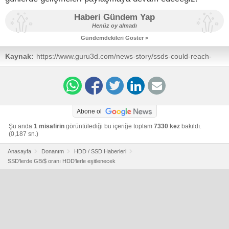
Haberi Gündem Yap
Henüz oy almadı
Gündemdekileri Göster >
Kaynak:
https://www.guru3d.com/news-story/ssds-could-reach-
08-cents-per-gb-next-year.html
Abone ol
Şu anda
1 misafirin
görüntülediği bu içeriğe toplam
7330 kez
bakıldı.
(0,187 sn.)
Anasayfa
Donanım
HDD / SSD Haberleri
SSD’lerde GB/$ oranı HDD'lerle eşitlenecek