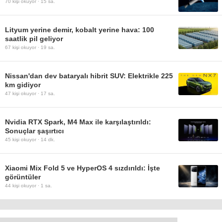
70
kişi okuyor ·
15 sa.
Lityum yerine demir, kobalt yerine hava: 100
saatlik pil geliyor
67
kişi okuyor ·
19 sa.
Nissan'dan dev bataryalı hibrit SUV: Elektrikle 225
km gidiyor
47
kişi okuyor ·
17 sa.
Nvidia RTX Spark, M4 Max ile karşılaştırıldı:
Sonuçlar şaşırtıcı
45
kişi okuyor ·
14 dk.
Xiaomi Mix Fold 5 ve HyperOS 4 sızdırıldı: İşte
görüntüler
44
kişi okuyor ·
1 sa.