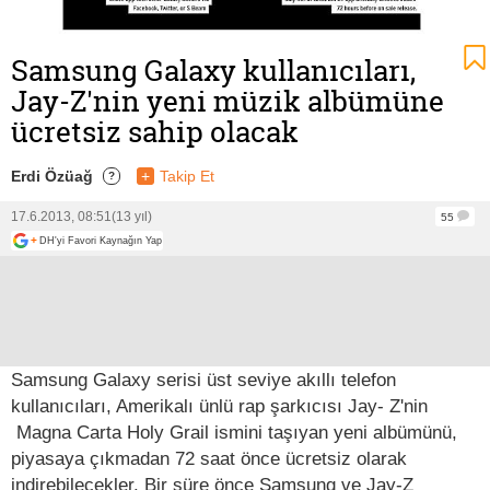
Samsung Galaxy kullanıcıları,
Jay-Z'nin yeni müzik albümüne
ücretsiz sahip olacak
Erdi Özüağ
+
Takip Et
?
17.6.2013, 08:51
(13 yıl)
55
+
DH'yi Favori Kaynağın Yap
Samsung Galaxy serisi üst seviye akıllı telefon
kullanıcıları, Amerikalı ünlü rap şarkıcısı Jay- Z'nin
Magna Carta Holy Grail ismini taşıyan yeni albümünü,
piyasaya çıkmadan 72 saat önce ücretsiz olarak
indirebilecekler. Bir süre önce Samsung ve Jay-Z