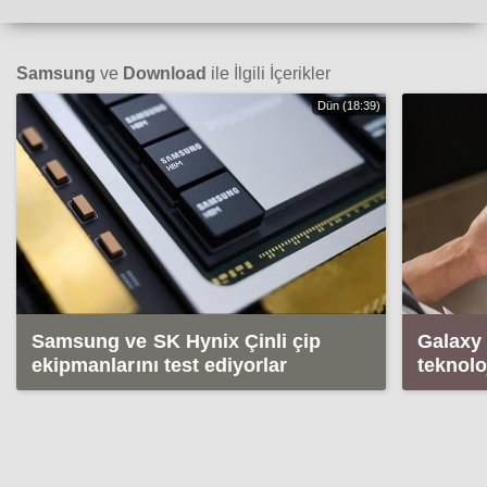
Samsung
ve
Download
ile İlgili İçerikler
Dün (18:39)
Samsung ve SK Hynix Çinli çip
Galaxy 
ekipmanlarını test ediyorlar
teknolo
katlanm