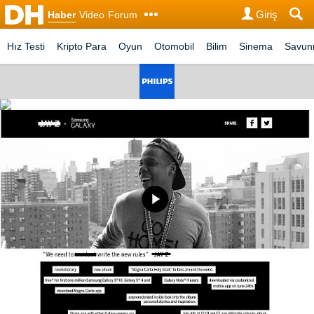
Giriş
Haber
Video
Forum
Hız Testi
Kripto Para
Oyun
Otomobil
Bilim
Sinema
Savu