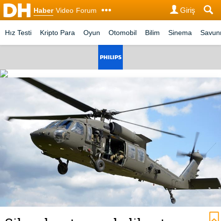
Giriş
Haber
Video
Forum
Hız Testi
Kripto Para
Oyun
Otomobil
Bilim
Sinema
Savu