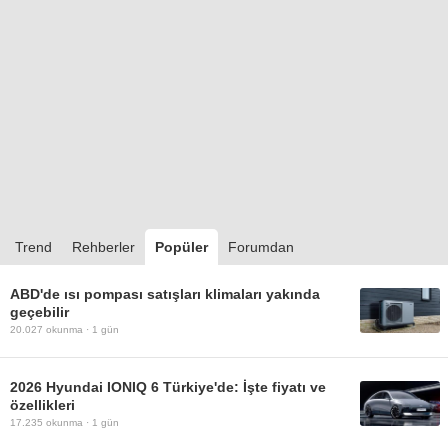
Trend
Rehberler
Popüler
Forumdan
ABD'de ısı pompası satışları klimaları yakında
geçebilir
20.027
okunma ·
1 gün
2026 Hyundai IONIQ 6 Türkiye'de: İşte fiyatı ve
özellikleri
17.235
okunma ·
1 gün