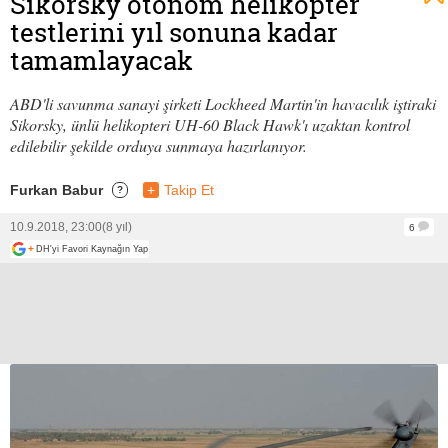
Sikorsky otonom helikopter
testlerini yıl sonuna kadar
tamamlayacak
ABD'li savunma sanayi şirketi Lockheed Martin'in havacılık iştiraki
Sikorsky, ünlü helikopteri UH-60 Black Hawk'ı uzaktan kontrol
edilebilir şekilde orduya sunmaya hazırlanıyor.
Furkan Babur
+
Takip Et
?
10.9.2018, 23:00
(8 yıl)
6
+
DH'yi Favori Kaynağın Yap