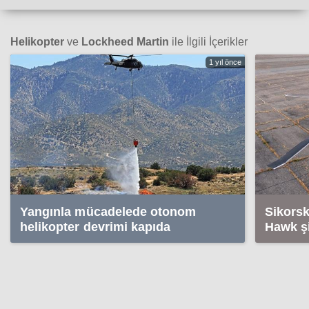
Helikopter
ve
Lockheed Martin
ile İlgili İçerikler
1 yıl önce
Yangınla mücadelede otonom
Sikors
helikopter devrimi kapıda
Hawk ş
olarak