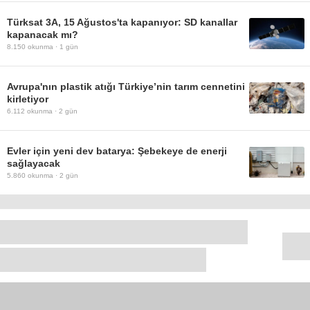
Türksat 3A, 15 Ağustos'ta kapanıyor: SD kanallar
kapanacak mı?
8.150
okunma ·
1 gün
Avrupa'nın plastik atığı Türkiye’nin tarım cennetini
kirletiyor
6.112
okunma ·
2 gün
Evler için yeni dev batarya: Şebekeye de enerji
sağlayacak
5.860
okunma ·
2 gün