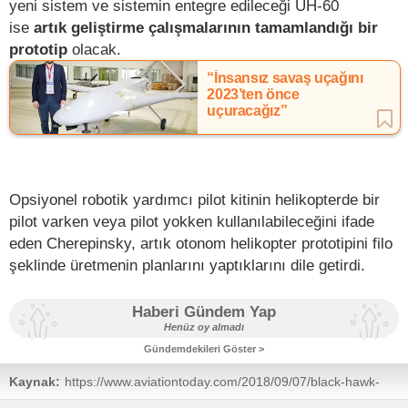
yeni sistem ve sistemin entegre edileceği UH-60
ise
artık geliştirme çalışmalarının tamamlandığı bir
prototip
olacak.
“İnsansız savaş uçağını
2023’ten önce
uçuracağız”
Opsiyonel robotik yardımcı pilot kitinin helikopterde bir
pilot varken veya pilot yokken kullanılabileceğini ifade
eden Cherepinsky, artık otonom helikopter prototipini filo
şeklinde üretmenin planlarını yaptıklarını dile getirdi.
Haberi Gündem Yap
Henüz oy almadı
Gündemdekileri Göster >
Kaynak:
https://www.aviationtoday.com/2018/09/07/black-hawk-
moves-closer-first-flight-robotic-co-pilot/