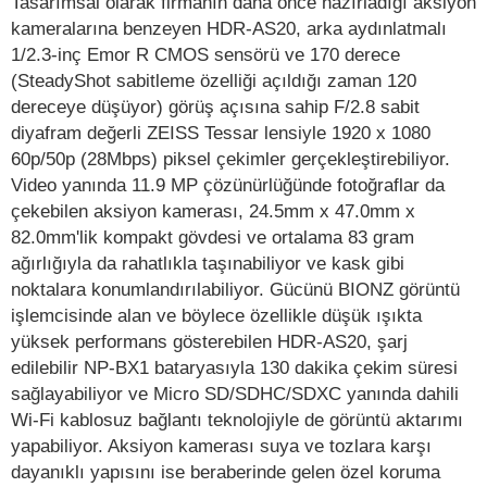
Tasarımsal olarak firmanın daha önce hazırladığı aksiyon
kameralarına benzeyen HDR-AS20, arka aydınlatmalı
1/2.3-inç Emor R CMOS sensörü ve 170 derece
(SteadyShot sabitleme özelliği açıldığı zaman 120
dereceye düşüyor) görüş açısına sahip F/2.8 sabit
diyafram değerli ZEISS Tessar lensiyle 1920 x 1080
60p/50p (28Mbps) piksel çekimler gerçekleştirebiliyor.
Video yanında 11.9 MP çözünürlüğünde fotoğraflar da
çekebilen aksiyon kamerası, 24.5mm x 47.0mm x
82.0mm'lik kompakt gövdesi ve ortalama 83 gram
ağırlığıyla da rahatlıkla taşınabiliyor ve kask gibi
noktalara konumlandırılabiliyor. Gücünü BIONZ görüntü
işlemcisinde alan ve böylece özellikle düşük ışıkta
yüksek performans gösterebilen HDR-AS20, şarj
edilebilir NP-BX1 bataryasıyla 130 dakika çekim süresi
sağlayabiliyor ve Micro SD/SDHC/SDXC yanında dahili
Wi-Fi kablosuz bağlantı teknolojiyle de görüntü aktarımı
yapabiliyor. Aksiyon kamerası suya ve tozlara karşı
dayanıklı yapısını ise beraberinde gelen özel koruma