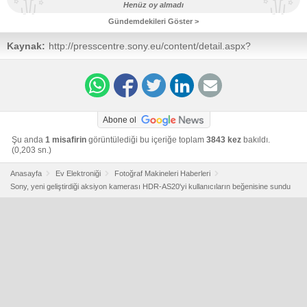
Henüz oy almadı
Gündemdekileri Göster >
Kaynak:
http://presscentre.sony.eu/content/detail.aspx?
ReleaseID=9828&NewsAreaId=2
Abone ol
Şu anda
1 misafirin
görüntülediği bu içeriğe toplam
3843 kez
bakıldı.
(0,203 sn.)
Anasayfa
Ev Elektroniği
Fotoğraf Makineleri Haberleri
Sony, yeni geliştirdiği aksiyon kamerası HDR-AS20'yi kullanıcıların beğenisine sundu