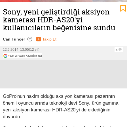
Sony, yeni geliştirdiği aksiyon
kamerası HDR-AS20'yi
kullanıcıların beğenisine sundu
Can Tunçer
+
Takip Et
?
12.6.2014, 13:05
(12 yıl)
4
+
DH'yi Favori Kaynağın Yap
GoPro'nun hakim olduğu aksiyon kamerası pazarının
önemli oyuncularında teknoloji devi Sony, ürün gamına
yeni aksiyon kamerası HDR-AS20'yi de eklediğinin
duyurdu.