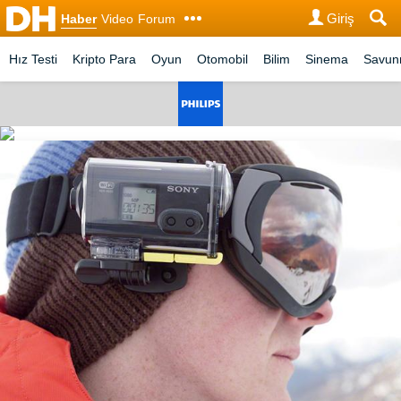
Giriş
Haber
Video
Forum
Hız Testi
Kripto Para
Oyun
Otomobil
Bilim
Sinema
Savu