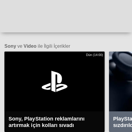
Sony
ve
Video
ile İlgili İçerikler
Dün (14:00)
Sony, PlayStation reklamlarını
PlaySta
artırmak için kolları sıvadı
sızdırıl