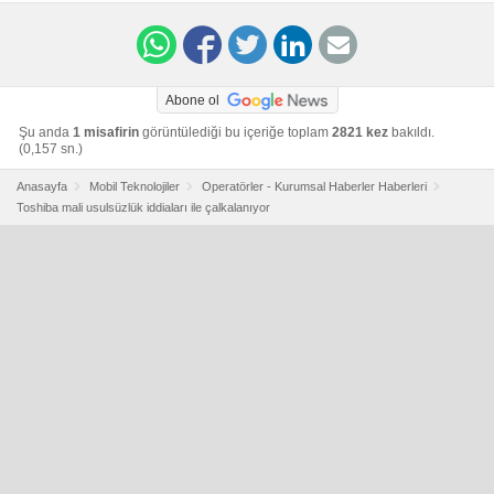
accounting-probe-idUSKCN0PR0MY20150717
Abone ol
Şu anda
1 misafirin
görüntülediği bu içeriğe toplam
2821 kez
bakıldı.
(0,157 sn.)
Anasayfa
Mobil Teknolojiler
Operatörler - Kurumsal Haberler Haberleri
Toshiba mali usulsüzlük iddiaları ile çalkalanıyor