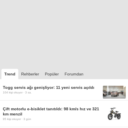
Trend
Rehberler
Popüler
Forumdan
Togg servis ağı genişliyor: 11 yeni servis açıldı
104
kişi okuyor ·
3 sa.
Çift motorlu e-bisiklet tanıtıldı: 98 km/s hız ve 321
km menzil
95
kişi okuyor ·
3 gün