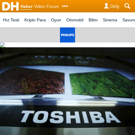
Giriş
Haber
Video
Forum
Hız Testi
Kripto Para
Oyun
Otomobil
Bilim
Sinema
Savu