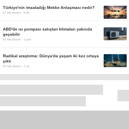
Türkiye'nin imzaladığı Mekke Anlaşması nedir?
67
kişi okuyor ·
9 dk.
ABD'de ısı pompası satışları klimaları yakında
geçebilir
42
kişi okuyor ·
1 gün
Radikal araştırma: Dünya'da yaşam iki kez ortaya
çıktı
41
kişi okuyor ·
1 sa.