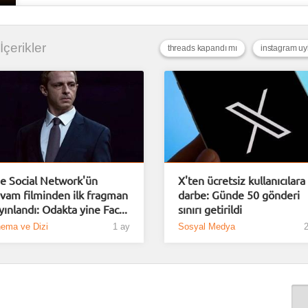
 İçerikler
threads kapandı mı
instagram u
e Social Network'ün
X'ten ücretsiz kullanıcılara
vam filminden ilk fragman
darbe: Günde 50 gönderi
yınlandı: Odakta yine Fac...
sınırı getirildi
nema ve Dizi
1 ay
Sosyal Medya
2