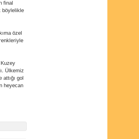
 final
z
böylelikle
akıma özel
renkleriyle
e Kuzey
dı. Ülkemiz
 attığı gol
 en heyecan