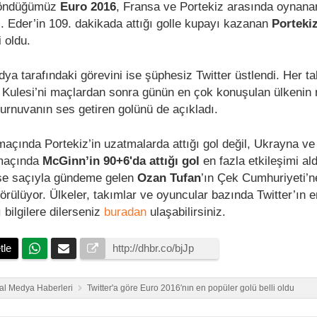
döndüğümüz
Euro 2016
, Fransa ve Portekiz arasında oynanan
 Eder’in 109. dakikada attığı golle kupayı kazanan
Porteki
 oldu.
ya tarafındaki görevini ise şüphesiz Twitter üstlendi. Her t
el Kulesi’ni maçlardan sonra günün en çok konuşulan ülkenin 
turnuvanın ses getiren golünü de açıkladı.
 maçında Portekiz’in uzatmalarda attığı gol değil, Ukrayna v
 maçında
McGinn’in
90+6'da attığı gol
en fazla etkileşimi al
 ise saçıyla gündeme gelen
Ozan Tufan
’ın Çek Cumhuriyeti’ne
 görülüyor. Ülkeler, takımlar ve oyuncular bazında Twitter’ın
ı bilgilere dilerseniz
buradan
ulaşabilirsiniz.
tle
al Medya Haberleri
Twitter'a göre Euro 2016′nın en popüler golü belli oldu