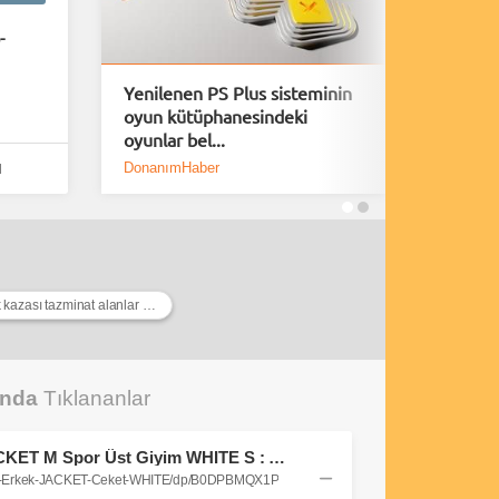
-
Yenilenen PS Plus sisteminin
A Plagu
oyun kütüphanesindeki
40 Daki
oyunlar bel...
Yayınl
DonanımHaber
Bölüm S
l
ölümlü trafik kazası tazminat alanlar yorumları
unda
Tıklananlar
adidas Erkek OTR 3S JACKET M Spor Üst Giyim WHITE S : Amazon.com.tr: Moda
das-Erkek-JACKET-Ceket-WHITE/dp/B0DPBMQX1P