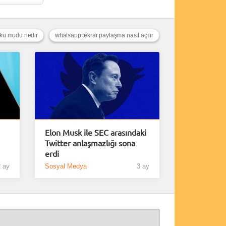
yku modu nedir
whatsapp tekrar paylaşma nasıl açılır
Elon Musk ile SEC arasındaki
Twitter anlaşmazlığı sona
erdi
 ay
Sosyal Medya
3 ay