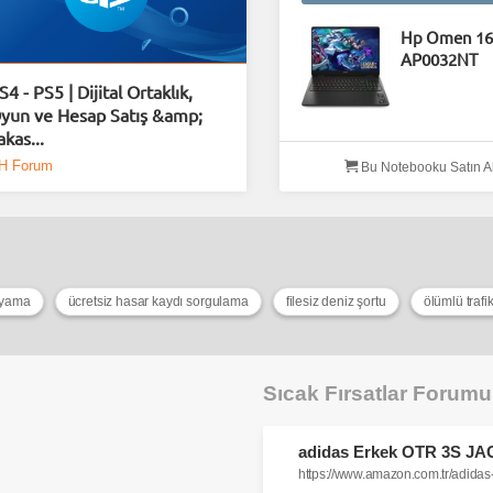
Hp Omen 16
AP0032NT
S4 - PS5 | Dijital Ortaklık,
yun ve Hesap Satış &amp;
akas...
H Forum
Bu Notebooku Satın A
 yama
ücretsiz hasar kaydı sorgulama
filesiz deniz şortu
Sıcak Fırsatlar Forum
https://www.amazon.com.tr/adi