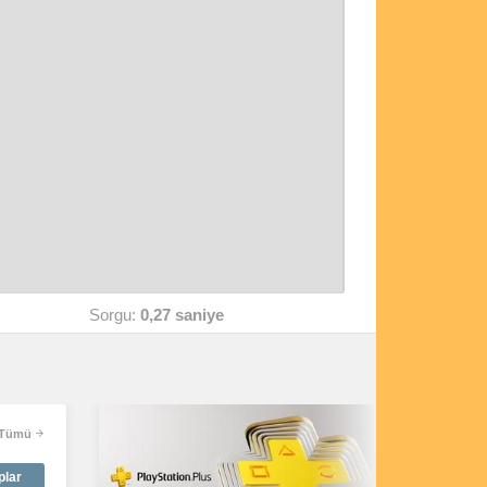
Sorgu:
0,27 saniye
Tümü
plar