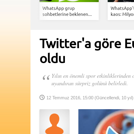
 sosyal
WhatsApp grup
WhatsApp't
klayan...
sohbetlerine beklenen...
kaos: Milyon
Twitter'a göre E
oldu
Yılın en önemli spor etkinliklerinden 
uyandıran sürpriz golünü belirledi.
12 Temmuz 2016, 15:00
(Güncellendi, 10 yıl)