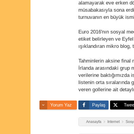
alamayarak eve erken 
müsabakasıyla sona erdi.
turnuvanın en büyük ismi
Euro 2016'nın sosyal med
etiket belirleyen ve Eyf
ışıklandıran mikro blog, 
Tahminlerin aksine final
İrlanda arasındaki grup
verilerine baktığımızda
listenin orta sıralarında
veren gollerine ait detayl
Yorum Yaz
Paylaş
Twee
Anasayfa
Internet
Sosy