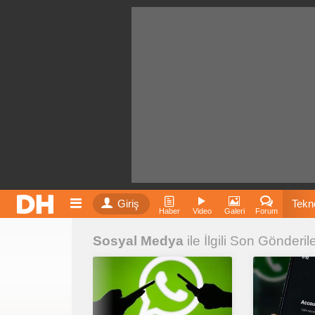
Giriş
Tekno
Haber
Video
Galeri
Forum
Sosyal Medya
ile İlgili Son Gönderil
Film
Fiyatla
İnst