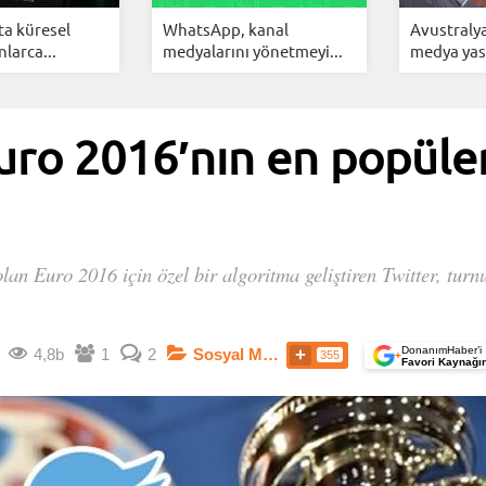
a küresel
WhatsApp, kanal
Avustralya
larca...
medyalarını yönetmeyi...
medya yasa
uro 2016′nın en popüler
olan Euro 2016 için özel bir algoritma geliştiren Twitter, tur
DonanımHaber’i
4,8b
1
2
Sosyal Medya
355
+
Favori Kaynağı