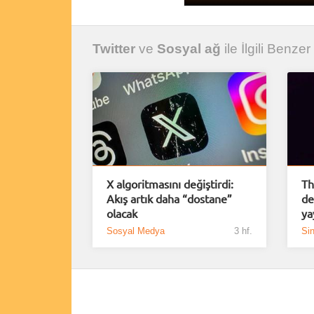
Twitter
ve
Sosyal ağ
ile İlgili Benzer
X algoritmasını değiştirdi:
Th
Akış artık daha “dostane”
de
olacak
ya
Sosyal Medya
3 hf.
Si