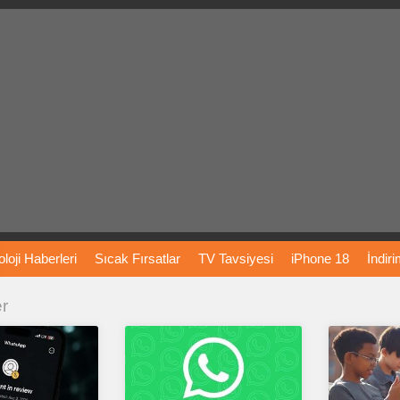
loji
Haberleri
Sıcak
Fırsatlar
TV
Tavsiyesi
iPhone
18
İndir
er
Önerileri
Türkiye
Araba
Fiyatları
Yapay
Zeka
Şarj
İstasyon
rı
Vizyondaki
Filmler
Bitcoin
Dizi
Önerileri
Telefon
Önerileri
agram
Dondurma
İnstagram
Çöktü
Mü