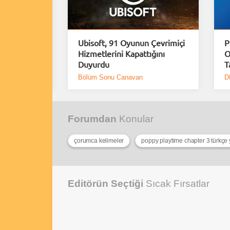
rımlar
Ubisoft, 91 Oyunun Çevrimiçi
P
erindeki
Hizmetlerini Kapattığını
O
Duyurdu
T
Bölüm Sonu Canavarı
D
Forumdan
Konular
çorumca kelimeler
poppy playtime chapter 3 türkçe
Editörün Seçtiği
Sıcak Fırsatlar