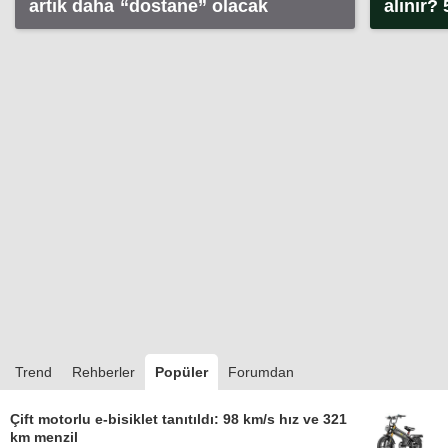
artık daha “dostane” olacak
alınır?
kullanı
Trend
Rehberler
Popüler
Forumdan
Çift motorlu e-bisiklet tanıtıldı: 98 km/s hız ve 321
km menzil