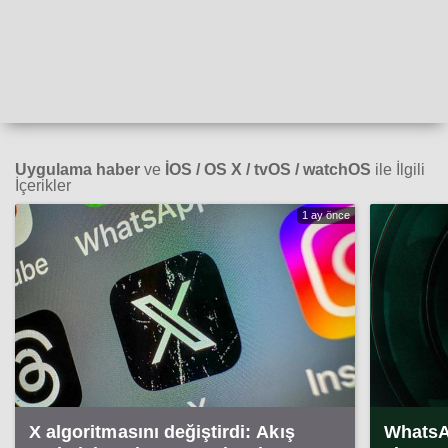
Uygulama haber
ve
İOS / OS X / tvOS / watchOS
ile İlgili
İçerikler
1 ay önce
X algoritmasını değiştirdi: Akış
WhatsAp