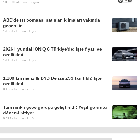
135.090
okunma ·
2 gün
ABD'de ısı pompası satışları klimaları yakında
geçebilir
14.601
okunma ·
1 gün
2026 Hyundai IONIQ 6 Türkiye'de: İşte fiyatı ve
özellikleri
14.181
okunma ·
1 gün
1.100 km menzilli BYD Denza Z9S tanıtıldı: İşte
özellikleri
9.966
okunma ·
2 gün
Tam renkli gece görüşü geliştirildi: Yeşil görüntü
dönemi bitiyor
8.721
okunma ·
2 gün