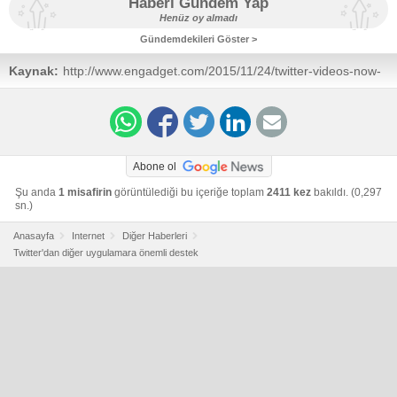
Haberi Gündem Yap
Henüz oy almadı
Gündemdekileri Göster >
Kaynak:
http://www.engadget.com/2015/11/24/twitter-videos-now-
run-full-screen-on-other-apps/?
ncid=txtlnkusaolp00000595
Abone ol
Şu anda
1 misafirin
görüntülediği bu içeriğe toplam
2411 kez
bakıldı. (0,297
sn.)
Anasayfa
Internet
Diğer Haberleri
Twitter'dan diğer uygulamara önemli destek