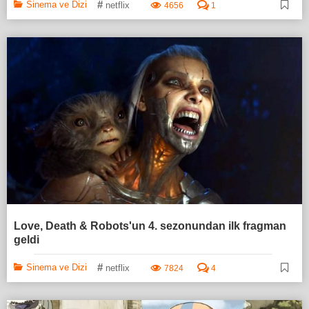
#
Sinema ve Dizi
netflix
4656
1
Love, Death & Robots'un 4. sezonundan ilk fragman
geldi
#
Sinema ve Dizi
netflix
7824
4