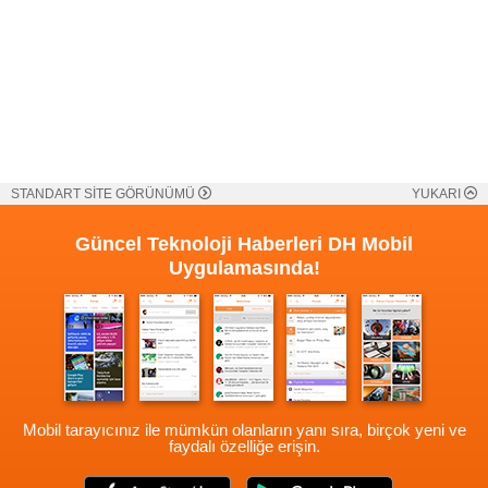
STANDART SİTE GÖRÜNÜMÜ
YUKARI
Güncel Teknoloji Haberleri
DH Mobil
Uygulamasında!
Mobil tarayıcınız ile mümkün olanların yanı sıra, birçok yeni ve
faydalı özelliğe erişin.