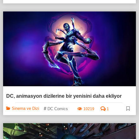
DC, animasyon dizilerine bir yenisini daha ekliyor
#
Sinema ve Dizi
DC Comics
10219
1