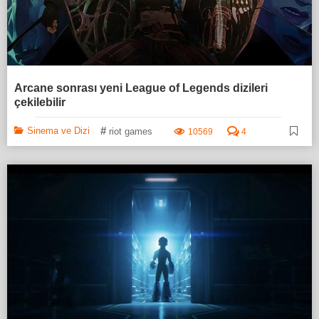
Arcane sonrası yeni League of Legends dizileri
çekilebilir
#
Sinema ve Dizi
riot games
10569
4