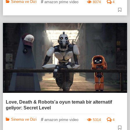
#
Sinema ve Dizi
amazon prime video
8074
4
Love, Death & Robots'a oyun temalı bir alternatif
geliyor: Secret Level
#
Sinema ve Dizi
amazon prime video
5314
4