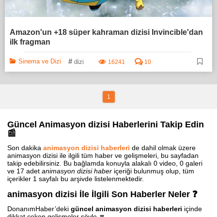
Amazon'un +18 süper kahraman dizisi Invincible'dan
ilk fragman
#
Sinema ve Dizi
dizi
16241
10
1
Güncel Animasyon dizisi Haberlerini Takip Edin
📰
Son dakika
animasyon dizisi haberleri
de dahil olmak üzere
animasyon dizisi ile ilgili tüm haber ve gelişmeleri, bu sayfadan
takip edebilirsiniz. Bu bağlamda konuyla alakalı 0 video, 0 galeri
ve 17 adet
animasyon dizisi haber
içeriği bulunmuş olup, tüm
içerikler 1 sayfalı bu arşivde listelenmektedir.
animasyon dizisi İle İlgili Son Haberler Neler ❓
DonanımHaber’deki
güncel animasyon dizisi haberleri
içinde
dikkat çeken gelişmeler şöyle 🔽