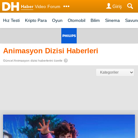
Giriş
Haber
Video
Forum
Hız Testi
Kripto Para
Oyun
Otomobil
Bilim
Sinema
Savu
Animasyon Dizisi Haberleri
Güncel Animasyon dizisi haberlerini özetle
?