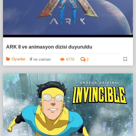
ARK II ve animasyon dizisi duyuruldu
#
Oyunlar
ne zaman
4770
2