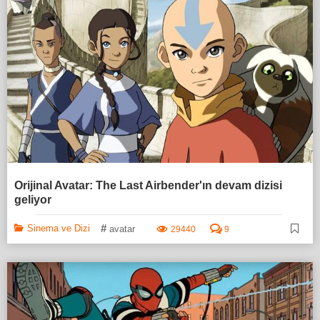
Orijinal Avatar: The Last Airbender'ın devam dizisi
geliyor
#
Sinema ve Dizi
avatar
29440
9