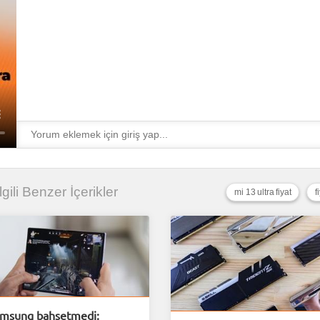
İlgili Benzer İçerikler
mi 13 ultra fiyat
f
msung bahsetmedi: