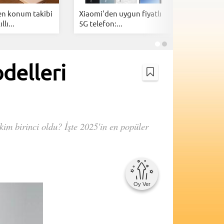
n konum takibi
Xiaomi'den uygun fiyatlı
AnTuTu a
llı...
5G telefon:...
2026'nın 
delleri
 kim birinci oldu? İşte 2025'in en popüler
Oy Ver