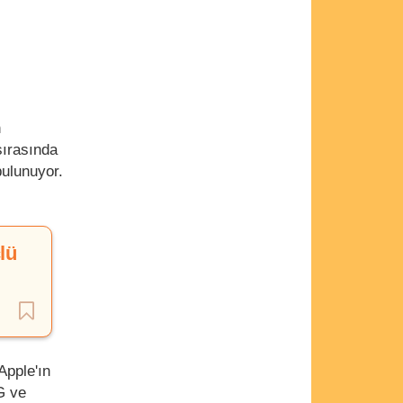
n
sırasında
bulunuyor.
lü
Apple'ın
G ve