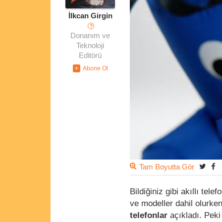
İlkcan Girgin
?
Donanım ve
Teknoloji
Editörü
Tam Boyutta Gör
Bildiğiniz gibi akıllı te
ve modeller dahil olurke
telefonlar
açıkladı. Peki