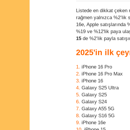
Listede en dikkat çeken
rağmen yalnızca %2’lik s
16e, Apple satışlarında 
%19 ve %12'lik paya ulaşt
15
de %2’lik payla satışı
2025'in ilk çe
iPhone 16 Pro
iPhone 16 Pro Max
iPhone 16
Galaxy S25 Ultra
Galaxy S25
Galaxy S24
Galaxy A55 5G
Galaxy S16 5G
iPhone 16e
iPhone 15