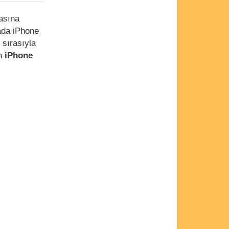
masına
ada iPhone
 sırasıyla
an
iPhone