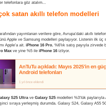
er telefonlara göz atalım...
ok satan akıllı telefon modelleri
rafından yayımlanan verilere göre, Avrupa’daki akıllı telefo
ünü Apple ve Samsung modelleri paylaşıyor. Listenin ilk üç 
mı Apple’a ait.
iPhone 16 Pro
, %6'lık satış payıyla zirvede 
ro Max
ve yine %5 ile
iPhone 16
izliyor.
AnTuTu açıkladı: Mayıs 2025'in en güç
Android telefonları
1 yıl önce eklendi
alaxy S25 Ultra
ve
Galaxy S25
modelleri %3’lük paylarıyla 
şinci sıraya yerleşmiş durumda. Galaxy S24, Galaxy A55 5