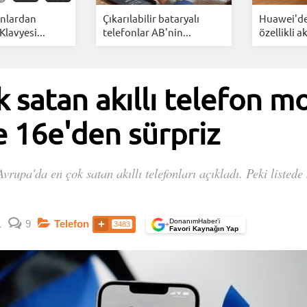
fonlardan
Çıkarılabilir bataryalı
Huawei'de
Klavyesi...
telefonlar AB'nin...
özellikli akı
 satan akıllı telefon mo
e 16e'den sürpriz
vrupa'da en çok satan akıllı telefonları açıkladı. Peki listede
DonanımHaber’i
1
9
Telefon
3483
+
Favori Kaynağın Yap