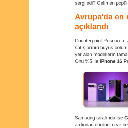
sergiledi? Gelin en popül
Avrupa'da en ç
açıklandı
Counterpoint Research ta
satışlarının büyük bölüm
yer alan modellerin tama
Onu %5 ile
iPhone 16 P
Samsung tarafında ise
G
ardından dördüncü ve be