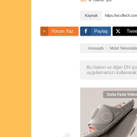
https://wccftech.c
Yorum Yaz
Paylaş
Twee
Anasayfa
Mobil Teknolojil
Bu haberi ve diğer DH içer
uygulamamızı kullanarak 
Daha Fazla Video