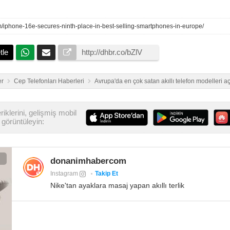
om/iphone-16e-secures-ninth-place-in-best-selling-smartphones-in-europe/
tle
er
Cep Telefonları Haberleri
Avrupa'da en çok satan akıllı telefon modelleri aç
iklerini, gelişmiş mobil
görüntüleyin:
donanimhabercom
Instagram
Takip Et
Nike'tan ayaklara masaj yapan akıllı terlik