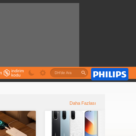
indirim
im
kodu
u
Daha Fazlası