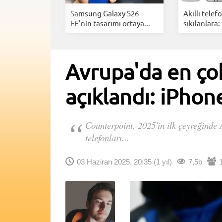
tan
Samsung Galaxy S26
Akıllı tele
an tamamen...
FE'nin tasarımı ortaya...
sıkılanlara: 
Avrupa'da en çok
açıklandı: iPhon
Counterpoint, 2025'in ilk çeyreğinde A
telefonları...
03 Haziran 2025, 20:35
(1 yıl)
7,5b