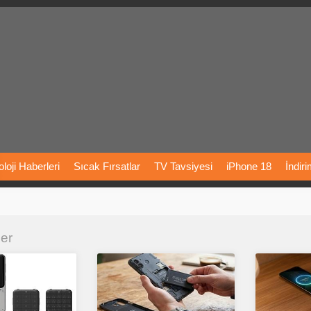
loji
Haberleri
Sıcak
Fırsatlar
TV
Tavsiyesi
iPhone
18
İndir
Önerileri
Türkiye
Araba
Fiyatları
Yapay
Zeka
Şarj
İstasyon
ler
rı
Vizyondaki
Filmler
Bitcoin
Dizi
Önerileri
Telefon
Önerileri
agram
Dondurma
İnstagram
Çöktü
Mü