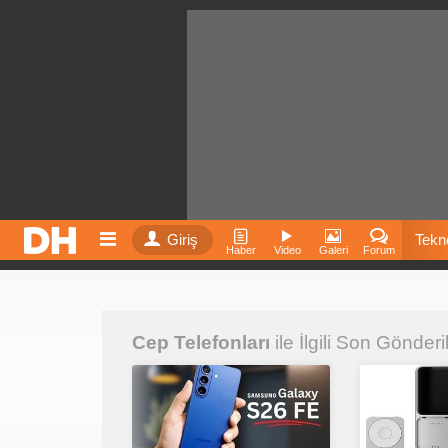
Giriş
Tekno
Haber
Video
Galeri
Forum
Film
Cep Telefonları
ile İlgili Son Gönderi
Fiyatla
İnst