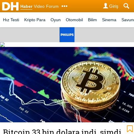
Giriş
Haber
Video
Forum
Hız Testi
Kripto Para
Oyun
Otomobil
Bilim
Sinema
Savu
Bitcoin 33 bin dolara indi, şimdi