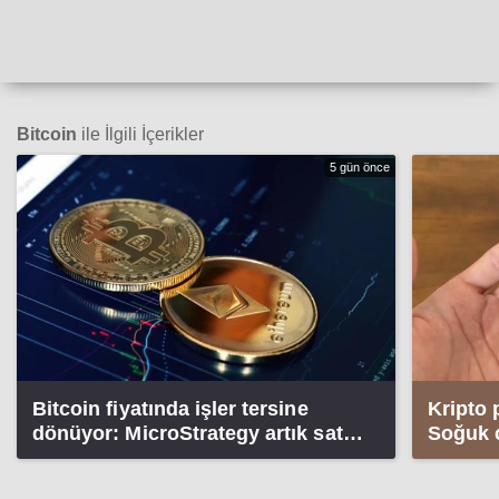
Bitcoin
ile İlgili İçerikler
5 gün önce
Bitcoin fiyatında işler tersine
Kripto 
dönüyor: MicroStrategy artık satış
Soğuk c
tarafında