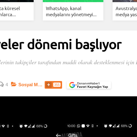
a küresel
WhatsApp, kanal
Avustralya
larca...
medyalarını yönetmeyi...
medya yasa
eler dönemi başlıyor
lerinin takipçiler tarafından maddi olarak desteklenmesi için 
DonanımHaber’i
4
Sosyal Medya
355
+
Favori Kaynağın Yap