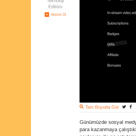
Teknoloji
Editörü
Tam Boyutta Gör
Günümüzde sosyal medya pl
para kazanmaya çalıştıkla