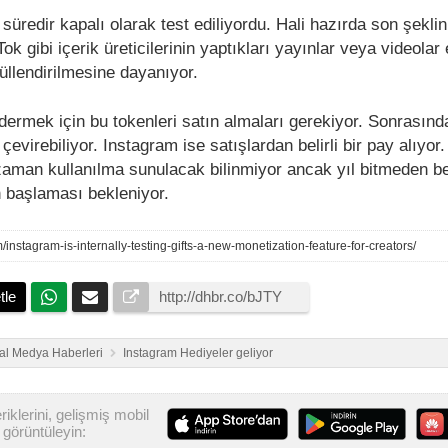
 süredir kapalı olarak test ediliyordu. Hali hazırda son şeklini
ikTok gibi içerik üreticilerinin yaptıkları yayınlar veya videola
üllendirilmesine dayanıyor.
dermek için bu tokenleri satın almaları gerekiyor. Sonrasında
 çevirebiliyor. Instagram ise satışlardan belirli bir pay alıyo
aman kullanılma sunulacak bilinmiyor ancak yıl bitmeden beli
in başlaması bekleniyor.
m/instagram-is-internally-testing-gifts-a-new-monetization-feature-for-creators/
tle
al Medya Haberleri
Instagram Hediyeler geliyor
iklerini, gelişmiş mobil
görüntüleyin: