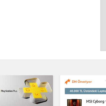
DH Öneriyor
40.000 TL Üstündeki Lapto
MSI Cyborg 