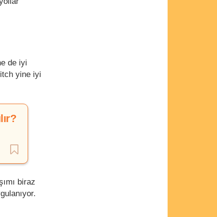
yollar
e de iyi
tch yine iyi
lır?
aşımı biraz
gulanıyor.