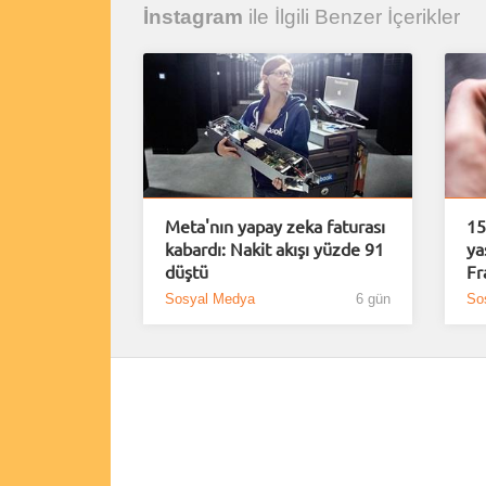
İnstagram
ile İlgili Benzer İçerikler
Meta'nın yapay zeka faturası
15
kabardı: Nakit akışı yüzde 91
ya
düştü
Fr
Sosyal Medya
6 gün
So