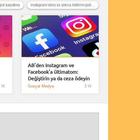
gisi kapatma
instagram story ss alınca bildirim gidiyor mu
AB'den Instagram ve
Facebook'a ültimatom:
Değiştirin ya da ceza ödeyin
 hf.
Sosyal Medya
3 hf.