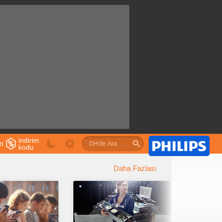
indirim
im
kodu
u
Daha Fazlası