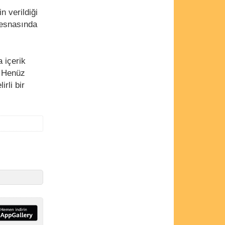
n verildiği
r esnasında
 içerik
r. Henüz
rli bir