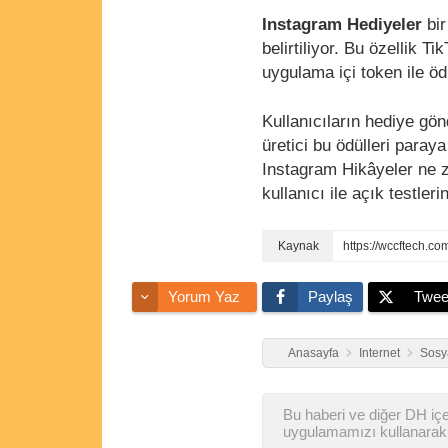
Instagram Hediyeler
bir
belirtiliyor. Bu özellik T
uygulama içi token ile öd
Kullanıcıların hediye gön
üretici bu ödülleri paraya
Instagram Hikâyeler ne z
kullanıcı ile açık testler
https://wccftech.co
Yorum Yaz
Paylaş
Twee
Anasayfa
Internet
Sosy
Bu haberi ve diğer DH içer
uygulamamızı kullanarak 