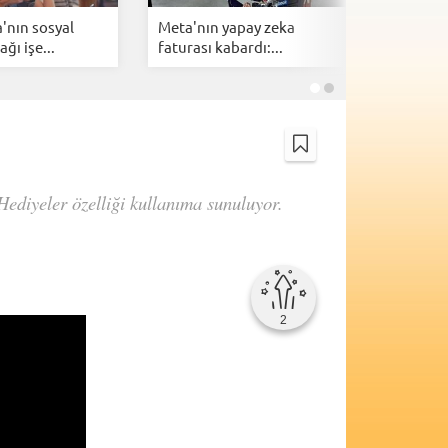
'nın sosyal
Meta'nın yapay zeka
X Money i
ğı işe...
faturası kabardı:...
dönemi b
Hediyeler özelliği kullanıma sunuluyor.
2