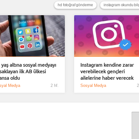
hd fotoğraf gönderme
instagram okundu bil
 yaş altına sosyal medyayı
Instagram kendine zarar
saklayan ilk AB ülkesi
verebilecek gençleri
ansa oldu
ailelerine haber verecek
syal Medya
2 hf.
Sosyal Medya
2