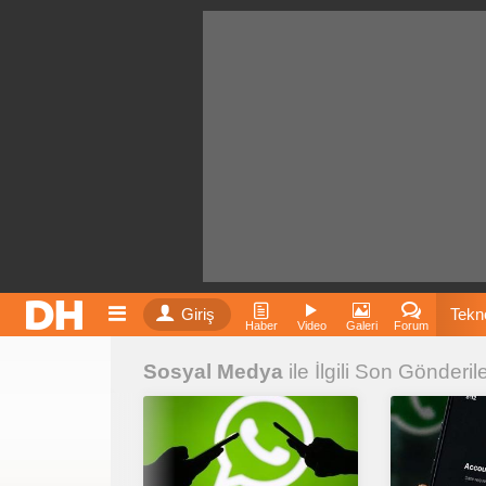
Giriş
Tekno
Haber
Video
Galeri
Forum
Sosyal Medya
ile İlgili Son Gönderil
Film
Fiyatla
İnst