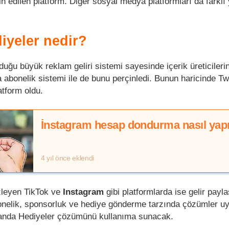
ih edilen platform. Diğer sosyal medya platformları da farklı 
iyeler nedir?
ğu büyük reklam geliri sistemi sayesinde içerik üreticilerin
 abonelik sistemi ile de bunu perçinledi. Bunun haricinde Twi
atform oldu.
İnstagram hesap dondurma nasıl yapı
4 yıl önce eklendi
izleyen TikTok ve
Instagram
gibi platformlarda ise gelir payl
onelik, sponsorluk ve hediye gönderme tarzında çözümler uy
anda Hediyeler çözümünü kullanıma sunacak.